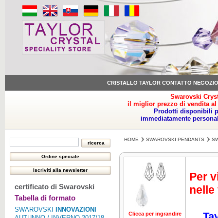
CRISTALLO TAYLOR CONTATTO NEGOZI
Swarovski Cryst
il miglior prezzo di vendita al
Prodotti disponibili 
immediatamente personale
HOME
SWAROVSKI PENDANTS
SW
Per v
certificato di Swarovski
nelle
Tabella di formato
SWAROVSKI
INNOVAZIONI
Tay
Clicca per ingrandire
AUTUNNO / INVERNO 2017/18