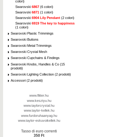
colori)
Swarovski
6867
(6 colori)
Swarovski
6871
(1 colori)
Swarovski
6904 Lily Pendant
(2 colori)
Swarovski
6919 The key to happiness
(1 colori)
Swarovski Plastic Trimmings
Swarovski Buttons
Swarovski Metal Trimmings
Swarovski Crystal Mesh
Swarovski Cupchains & Findings
Swarovski Knobs, Handles & Co (15
prodotti)
Swarovski Lighting Collection (2 prodotti)
Accessori (2 prodotti)
www.flitter.hu
www.kesztyu.hu
www.taylorcrystal.hu
www.taylor-kellek.hu
www.furdoruhaanyag.hu
www.taylor-eskuvoikellek.hu
Tasso di euro correnti
350 Ft