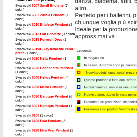
danza, diadema, abiti, b
Swarovski
6007 Small Briolette
(7
altro.
colori)
Perfetto per i ballerini, 
Swarovski
6902 Zinnia Pendant
(1
colori)
chiunque voglia più scint
Swarovski
6010 Briolette Pendant
(3
Ideale per la produzione
colori)
Swarovski
6012 Flat Briolette
(3 colori)
approssimativa.
Swarovski
6015 Polygon Drop
(2
colori)
Swarovski
6019/G Crystalactite Pend.
Leggenda
petite
(1 colori)
In magazzino.
Swarovski
6020 Helix Pendant
(1
colori)
In azione, il prezzo sono più favore
Swarovski
6026 Cabochette Pendant
(1 colori)
Nuovi prodotti, nuovi colori prezzi s
Swarovski
6040 Helios Pendant
(4
Questo prodotto è fuori con l'offerta
colori)
Swarovski
6058 Metro Pendant
(1
Prossimamente, non in azione, è nec
colori)
Nuovo colore, nuovo formato nel gru
Swarovski
6090 Baroque Pendant
(6
colori)
Prodotto fuori produzione, disponibi
Swarovski
6091 Baroque Pendant
(1
Personalizzato ​​prodotti Swarovski 
colori)
Swarovski
6100
(1 colori)
Swarovski
6106 Pear Pendant
(3
colori)
Swarovski
6128 Mini Pear Pendant
(1
colori)