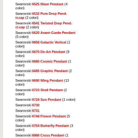
Swarovski
6525 Wave Pendant
(4
colori)
Swarovski
6532 Pure Drop Pend.
tr.cap
(2 colori)
Swarovski
6541 Twisted Drop Pend.
cl.cap
(2 colori)
Swarovski
6620 Avant-Garde Pendant
(5 colori)
Swarovski
6656 Galactic Vertical
(1
colori)
Swarovski
6670 De-Art Pendant
(9
colori)
Swarovski
6680 Cosmic Pendant
(1
colori)
Swarovski
6685 Graphic Pendant
(2
colori)
Swarovski
6690 Wing Pendant
(13
colori)
Swarovski
6723 Shell Pendant
(2
colori)
Swarovski
6724 Sun Pendant
(1 colori)
Swarovski
6730
Swarovski
6731
Swarovski
6744 Flower Pendant
(5
colori)
Swarovski
6754 Butterfly Pendant
(3
colori)
Swarovski
6866 Cross Pendant
(1