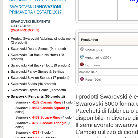
SWAROVSKI
INNOVAZIONI
PRIMAVERA / ESTATE 2017
SWAROVSKI ELEMENTS
CATEGORIE
(2434 PRODOTTI)
Prodotti Swarovski fabbricati singolarmente
Pendantion
(3 prodotti)
Swarovski Round Stones (9 prodotti)
Crystal (001)
Swarovski Flat Backs No Hotfix (28
Aquamarine (202)
prodotti)
Swarovski Flat Backs Hotfix (9 prodotti)
Light siam
Swarovski Fancy Stones & Settings
Majestic Blue
Swarovski Sew-on Stones (17 prodotti)
Rose (209)
Swarovski Beads (46 prodotti)
Swarovski Crystal Pearls (9 prodotti)
I prodotti Swarovski è e
Swarovski Pendants (56 prodotti)
Swarovski 6000 forma u
Swarovski
4139 Cosmic Ring
(1 colori)
Swarovski
4437 Cosmic Square
(4
Pacchetti di fabbrica o
colori)
disponibile in diverse d
Swarovski
4439 Square Ring
(4 colori)
Swarovski
4736 Cosmic Triangle
(1
Il semilavorato swarovs
colori)
L'ampio utilizzo di cion
Swarovski
4737
(7 colori)
Swarovski
6000
(6 colori)