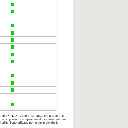
 come
XILION
Chaton
-
la nuova generazione di
ente
impostata
in
regolazioni del metallo
con
punte
lati
in
.
Sono utilizzati
per lo più
in gioielleria
.