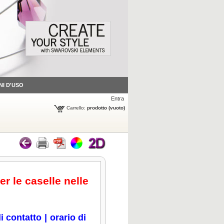
NI D'USO
Entra
Carrello:
prodotto
(vuoto)
er le caselle nelle
i contatto
|
orario di
icca per ingrandire
Clicca per ingrandire
Clicca per ingrandire
Clicca per ingrandire
Cli