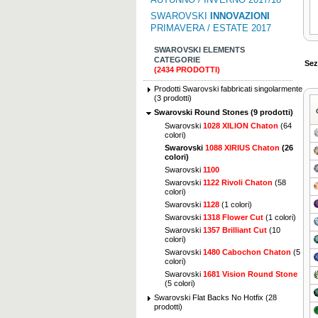
SWAROVSKI
INNOVAZIONI
PRIMAVERA / ESTATE 2017
SWAROVSKI ELEMENTS
CATEGORIE
Sez
(2434 PRODOTTI)
Prodotti Swarovski fabbricati singolarmente
(3 prodotti)
Swarovski Round Stones (9 prodotti)
Swarovski
1028 XILION Chaton
(64
colori)
Swarovski
1088 XIRIUS Chaton
(26
colori)
Swarovski
1100
Swarovski
1122 Rivoli Chaton
(58
colori)
Swarovski
1128
(1 colori)
Swarovski
1318 Flower Cut
(1 colori)
Swarovski
1357 Brilliant Cut
(10
colori)
Swarovski
1480 Cabochon Chaton
(5
colori)
Swarovski
1681 Vision Round Stone
(5 colori)
Swarovski Flat Backs No Hotfix (28
prodotti)