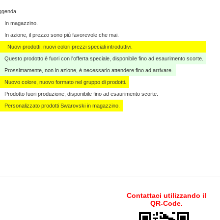
ggenda
In magazzino.
In azione, il prezzo sono più favorevole che mai.
Nuovi prodotti, nuovi colori prezzi speciali introduttivi.
Questo prodotto è fuori con l'offerta speciale, disponibile fino ad esaurimento scorte.
Prossimamente, non in azione, è necessario attendere fino ad arrivare.
Nuovo colore, nuovo formato nel gruppo di prodotti.
Prodotto fuori produzione, disponibile fino ad esaurimento scorte.
Personalizzato ​​prodotti Swarovski in magazzino.
Contattaci utilizzando il
QR-Code.