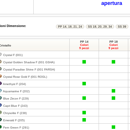
apertura
ioni Dimensione:
PP 14
PP 18
Colori
Colori
Cristallo
9 pezzi
9 pezzi
Crystal F (001)
Crystal Golden Shadow F (001 GSHA)
Crystal Paradise Shine F (001 PARSH)
Crystal Rose Gold F (001 ROGL)
Amethyst F (204)
Aquamarine F (202)
Blue Zircon F (229)
Capri Blue F (243)
Chrysolite F (238)
Emerald F (205)
Fern Green F (291)