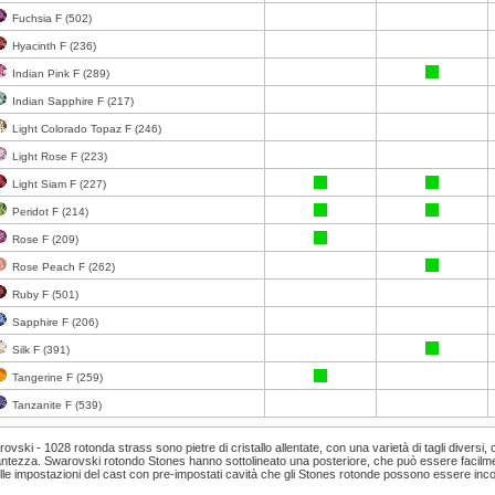
Fuchsia F (502)
Hyacinth F (236)
Indian Pink F (289)
Indian Sapphire F (217)
Light Colorado Topaz F (246)
Light Rose F (223)
Light Siam F (227)
Peridot F (214)
Rose F (209)
Rose Peach F (262)
Ruby F (501)
Sapphire F (206)
Silk F (391)
Tangerine F (259)
Tanzanite F (539)
rovski
-
1028
rotonda
strass
sono
pietre di cristallo
allentate
,
con una varietà
di tagli
diversi,
lantezza
.
Swarovski rotondo
Stones hanno
sottolineato
una
posteriore
,
che può essere facilm
lle impostazioni
del cast
con pre
-impostati
cavità che
gli Stones
rotonde
possono essere incol