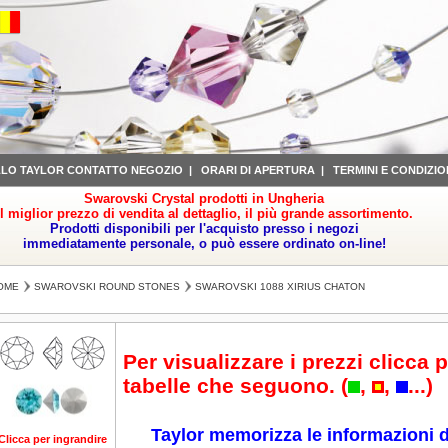
LLO TAYLOR CONTATTO NEGOZIO
|
ORARI DI APERTURA
|
TERMINI E CONDIZIO
Swarovski Crystal prodotti in Ungheria
il miglior prezzo di vendita al dettaglio, il più grande assortimento.
Prodotti disponibili per l'acquisto presso i negozi
immediatamente personale, o può essere ordinato on-line!
OME
SWAROVSKI ROUND STONES
SWAROVSKI 1088 XIRIUS CHATON
Per visualizzare i prezzi clicca p
tabelle che seguono. (
,
,
...)
Taylor memorizza le informazioni d
Clicca per ingrandire
Clicca per ingrandire
Clicca per ingrandire
Clicca per ingrandire
Cl