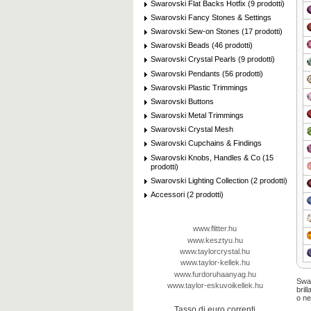
Swarovski Flat Backs Hotfix (9 prodotti)
Swarovski Fancy Stones & Settings
Swarovski Sew-on Stones (17 prodotti)
Swarovski Beads (46 prodotti)
Swarovski Crystal Pearls (9 prodotti)
Swarovski Pendants (56 prodotti)
Swarovski Plastic Trimmings
Swarovski Buttons
Swarovski Metal Trimmings
Swarovski Crystal Mesh
Swarovski Cupchains & Findings
Swarovski Knobs, Handles & Co (15
prodotti)
Swarovski Lighting Collection (2 prodotti)
Accessori (2 prodotti)
www.flitter.hu
www.kesztyu.hu
www.taylorcrystal.hu
www.taylor-kellek.hu
www.furdoruhaanyag.hu
Swa
www.taylor-eskuvoikellek.hu
bril
o
ne
Tasso di euro correnti