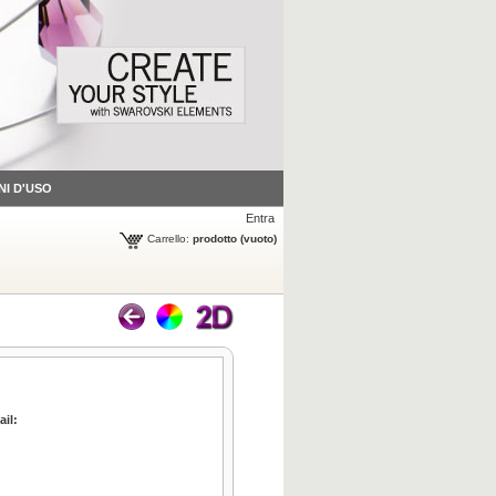
NI D'USO
Entra
Carrello:
prodotto
(vuoto)
ail:
icca per ingrandire
Clicca per ingrandire