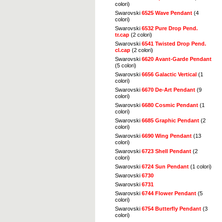
colori)
Swarovski
6525 Wave Pendant
(4
colori)
Swarovski
6532 Pure Drop Pend.
tr.cap
(2 colori)
Swarovski
6541 Twisted Drop Pend.
cl.cap
(2 colori)
Swarovski
6620 Avant-Garde Pendant
(5 colori)
Swarovski
6656 Galactic Vertical
(1
colori)
Swarovski
6670 De-Art Pendant
(9
colori)
Swarovski
6680 Cosmic Pendant
(1
colori)
Swarovski
6685 Graphic Pendant
(2
colori)
Swarovski
6690 Wing Pendant
(13
colori)
Swarovski
6723 Shell Pendant
(2
colori)
Swarovski
6724 Sun Pendant
(1 colori)
Swarovski
6730
Swarovski
6731
Swarovski
6744 Flower Pendant
(5
colori)
Swarovski
6754 Butterfly Pendant
(3
colori)