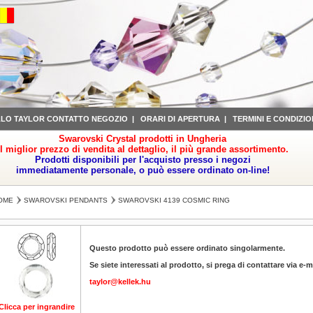
LLO TAYLOR CONTATTO NEGOZIO
|
ORARI DI APERTURA
|
TERMINI E CONDIZIO
Swarovski Crystal prodotti in Ungheria
il miglior prezzo di vendita al dettaglio, il più grande assortimento.
Prodotti disponibili per l'acquisto presso i negozi
immediatamente personale, o può essere ordinato on-line!
OME
SWAROVSKI PENDANTS
SWAROVSKI 4139 COSMIC RING
Questo prodotto può essere ordinato singolarmente.
Se siete interessati al prodotto, si prega di contattare via e-m
taylor@kellek.hu
Clicca per ingrandire
Clicca per ingrandire
Clicca per ingrandire
Clicca per ingrandire
Cl