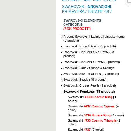
SWAROVSKI
INNOVAZIONI
PRIMAVERA / ESTATE 2017
SWAROVSKI ELEMENTS
CATEGORIE
(2434 PRODOTTI)
Prodotti Swarovski fabbricati singolarmente
(3 prodotti)
Swarovski Round Stones (9 prodotti)
Swarovski Flat Backs No Hotfix (28
prodotti)
Swarovski Flat Backs Hotfix (9 prodotti)
Swarovski Fancy Stones & Settings
Swarovski Sew-on Stones (17 prodotti)
Swarovski Beads (46 prodotti)
Swarovski Crystal Pearls (9 prodotti)
Swarovski Pendants (56 prodotti)
Swarovski
4139 Cosmic Ring
(1
colori)
Swarovski
4437 Cosmic Square
(4
colori)
Swarovski
4439 Square Ring
(4 colori)
Swarovski
4736 Cosmic Triangle
(1
colori)
Swarovski
4737
(7 colori)