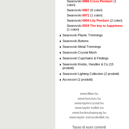
Swarovski
6866 Cross Pendant
(1
colori)
Swarovski
6867
(6 colori)
Swarovski
6871
(1 colori)
Swarovski
6904 Lily Pendant
(2 colori)
Swarovski
6919 The key to happiness
(1 colori)
Swarovski Plastic Trimmings
Swarovski Buttons
Swarovski Metal Trimmings
Swarovski Crystal Mesh
Swarovski Cupchains & Findings
Swarovski Knobs, Handles & Co (15
prodotti)
Swarovski Lighting Collection (2 prodotti)
Accessori (2 prodotti)
www.flitter.hu
www.kesztyu.hu
www.taylorcrystal.hu
www.taylor-kellek.hu
www.furdoruhaanyag.hu
www.taylor-eskuvoikellek.hu
Tasso di euro correnti