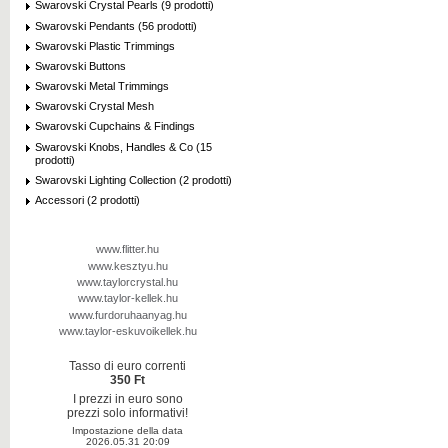
Swarovski Crystal Pearls (9 prodotti)
Swarovski Pendants (56 prodotti)
Swarovski Plastic Trimmings
Swarovski Buttons
Swarovski Metal Trimmings
Swarovski Crystal Mesh
Swarovski Cupchains & Findings
Swarovski Knobs, Handles & Co (15
prodotti)
Swarovski Lighting Collection (2 prodotti)
Accessori (2 prodotti)
www.flitter.hu
www.kesztyu.hu
www.taylorcrystal.hu
www.taylor-kellek.hu
www.furdoruhaanyag.hu
www.taylor-eskuvoikellek.hu
Tasso di euro correnti
350 Ft
I prezzi in euro sono
prezzi solo informativi!
Impostazione della data
2026.05.31 20:09