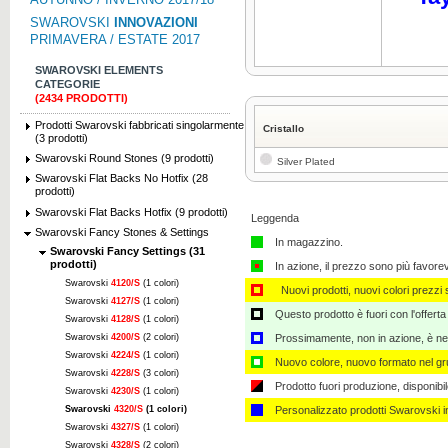
SWAROVSKI
INNOVAZIONI
PRIMAVERA / ESTATE 2017
SWAROVSKI ELEMENTS
CATEGORIE
(2434 PRODOTTI)
Prodotti Swarovski fabbricati singolarmente
Cristallo
(3 prodotti)
Swarovski Round Stones (9 prodotti)
Silver Plated
Swarovski Flat Backs No Hotfix (28
prodotti)
Swarovski Flat Backs Hotfix (9 prodotti)
Leggenda
Swarovski Fancy Stones & Settings
In magazzino.
Swarovski Fancy Settings (31
prodotti)
In azione, il prezzo sono più favore
Swarovski
4120/S
(1 colori)
Nuovi prodotti, nuovi colori prezzi s
Swarovski
4127/S
(1 colori)
Questo prodotto è fuori con l'offerta
Swarovski
4128/S
(1 colori)
Swarovski
4200/S
(2 colori)
Prossimamente, non in azione, è nec
Swarovski
4224/S
(1 colori)
Nuovo colore, nuovo formato nel gru
Swarovski
4228/S
(3 colori)
Prodotto fuori produzione, disponibi
Swarovski
4230/S
(1 colori)
Swarovski
4320/S
(1 colori)
Personalizzato ​​prodotti Swarovski 
Swarovski
4327/S
(1 colori)
Swarovski
4328/S
(2 colori)