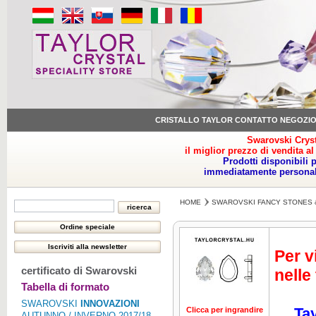
CRISTALLO TAYLOR CONTATTO NEGOZI
Swarovski Cryst
il miglior prezzo di vendita al
Prodotti disponibili 
immediatamente personale
HOME
SWAROVSKI FANCY STONES 
Per v
certificato di Swarovski
nelle
Tabella di formato
SWAROVSKI
INNOVAZIONI
Tay
Clicca per ingrandire
AUTUNNO / INVERNO 2017/18