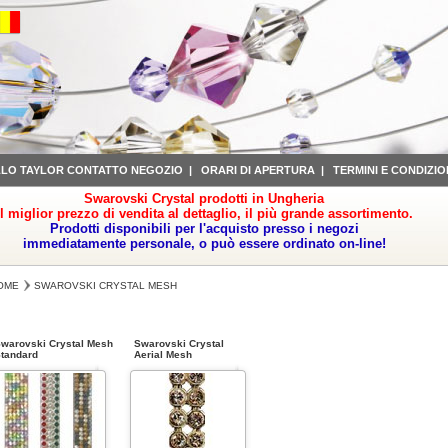
LLO TAYLOR CONTATTO NEGOZIO
|
ORARI DI APERTURA
|
TERMINI E CONDIZIO
Swarovski Crystal prodotti in Ungheria
il miglior prezzo di vendita al dettaglio, il più grande assortimento.
Prodotti disponibili per l'acquisto presso i negozi
immediatamente personale, o può essere ordinato on-line!
OME
SWAROVSKI CRYSTAL MESH
warovski Crystal Mesh
Swarovski Crystal
tandard
Aerial Mesh