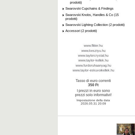
prodotti)
Swarovski Cupchains & Findings
Swarovski Knobs, Handles & Co (15
prodotti)
Swarovski Lighting Collection (2 prodotti)
Accessori (2 prodotti)
www.flitter.hu
www.kesztyu.hu
www.taylorcrystal.hu
www.taylor-kellek.hu
www.furdoruhaanyag.hu
www.taylor-eskuvoikellek.hu
Tasso di euro correnti
350 Ft
I prezzi in euro sono
prezzi solo informativi!
Impostazione della data
2026.05.31 20:09