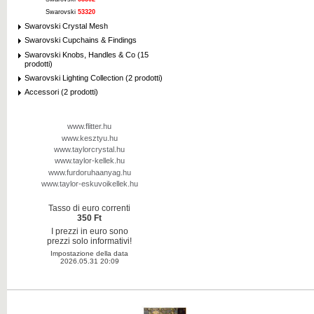
Swarovski
53320
Swarovski Crystal Mesh
Swarovski Cupchains & Findings
Swarovski Knobs, Handles & Co (15
prodotti)
Swarovski Lighting Collection (2 prodotti)
Accessori (2 prodotti)
www.flitter.hu
www.kesztyu.hu
www.taylorcrystal.hu
www.taylor-kellek.hu
www.furdoruhaanyag.hu
www.taylor-eskuvoikellek.hu
Tasso di euro correnti
350 Ft
I prezzi in euro sono
prezzi solo informativi!
Impostazione della data
2026.05.31 20:09