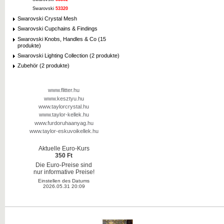
Swarovski
53320
Swarovski Crystal Mesh
Swarovski Cupchains & Findings
Swarovski Knobs, Handles & Co (15
produkte)
Swarovski Lighting Collection (2 produkte)
Zubehör (2 produkte)
www.flitter.hu
www.kesztyu.hu
www.taylorcrystal.hu
www.taylor-kellek.hu
www.furdoruhaanyag.hu
www.taylor-eskuvoikellek.hu
Aktuelle Euro-Kurs
350 Ft
Die Euro-Preise sind
nur informative Preise!
Einstellen des Datums
2026.05.31 20:09