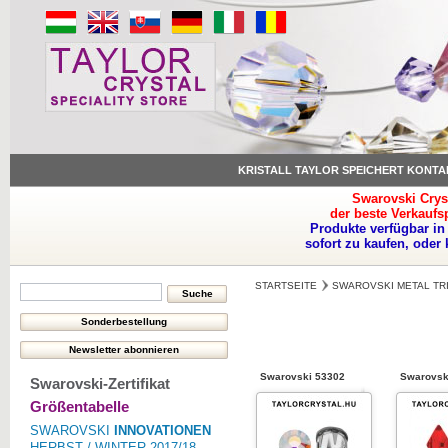
KRISTALL TAYLOR SPEICHERT KONTA
Swarovski Crys
der beste Verkaufs
Produkte verfügbar in
sofort zu kaufen, oder
STARTSEITE
SWAROVSKI METAL TR
Swarovski 53302
Swarovsk
Swarovski-Zertifikat
Größentabelle
SWAROVSKI
INNOVATIONEN
HERBST / WINTER 2017/18