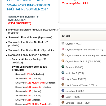
Zum Vergrößern klicken
Zum Vergrö
SWAROVSKI
INNOVATIONEN
FRÜHJAHR / SOMMER 2017
SWAROVSKI ELEMENTS
KATEGORIEN
(2434 PRODUKTE)
Individuell gefertigte Produkte Swarovski (3
produkte)
Kristall
Swarovski Round Stones (9 produkte)
Swarovski Flat Backs No Hotfix (28
Crystal F (001)
produkte)
Crystal Antique Pink U (001 ANTP)
Swarovski Flat Backs Hotfix (9 produkte)
Swarovski Fancy Stones & Settings
Crystal Golden Shadow F (001 GSH
Swarovski Fancy Settings (31
Crystal Rose Gold F (001 ROGL)
produkte)
Swarovski Fancy Stones (35
Emerald F (205)
produkte)
Indicolite F (379)
Swarovski
4120
(14 farben)
Swarovski
4127
(1 farben)
Light Rose F (223)
Swarovski
4128 XILION Oval
(18 farben)
Light Smoked Topaz F (221)
Swarovski
4161 Baguette
(1 farben)
Sapphire F (206)
Swarovski
4196
(1 farben)
Swarovski
4200
(7 farben)
Siam F (208)
Swarovski
4224
(2 farben)
Smoked Topaz F (220)
Swarovski
4228 XILION Navette
(31