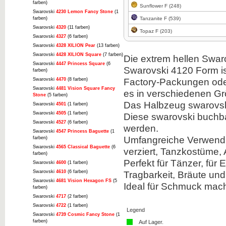
farben)
Sunflower F (248)
Swarovski
4230 Lemon Fancy Stone
(1
farben)
Tanzanite F (539)
Swarovski
4320
(11 farben)
Topaz F (203)
Swarovski
4327
(6 farben)
Swarovski
4328 XILION Pear
(13 farben)
Swarovski
4428 XILION Square
(7 farben)
Die extrem hellen Swar
Swarovski
4447 Princess Square
(6
Swarovski 4120 Form ist
farben)
Factory-Packungen oder
Swarovski
4470
(8 farben)
Swarovski
4481 Vision Square Fancy
es in verschiedenen G
Stone
(5 farben)
Das Halbzeug swarovski
Swarovski
4501
(1 farben)
Swarovski
4505
(1 farben)
Diese swarovski buchba
Swarovski
4527
(6 farben)
werden.
Swarovski
4547 Princess Baguette
(1
Umfangreiche Verwendu
farben)
Swarovski
4565 Classical Baguette
(6
verziert, Tanzkostüme,
farben)
Perfekt für Tänzer, für
Swarovski
4600
(1 farben)
Swarovski
4610
(6 farben)
Tragbarkeit, Bräute und 
Swarovski
4681 Vision Hexagon FS
(5
Ideal für Schmuck mach
farben)
Swarovski
4717
(2 farben)
Swarovski
4722
(1 farben)
Legend
Swarovski
4739 Cosmic Fancy Stone
(1
farben)
Auf Lager.