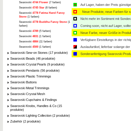
Swarovski
4744 Flower
(7 farben)
Auf Lager, haben der Preis günstiger
Swarovski
4745 Star
(6 farben)
Neue Produkte, neue Farben für sp
Swarovski
4778 Fatima Hand Fancy
Stone
(1 farben)
Nicht mehr im Sortiment mit Sondera
Swarovski
4778 Buddha Fancy Stone
(1
Coming soon, nicht auf Lager, sollt
farben)
Swarovski
4789
(5 farben)
Neue Farbe, neuer Größe in Produ
Swarovski
4831
(1 farben)
Verfügbare Einstellungs in der rich
Swarovski
4884
(11 farben)
Auslaufartikel, lieferbar solange der 
Swarovski
4500
(1 farben)
Swarovski Sew-on Stones (17 produkte)
Sonderanfertigung Swarovski Produ
Swarovski Beads (46 produkte)
Swarovski Crystal Pearls (9 produkte)
Swarovski Pendants (56 produkte)
Swarovski Plastic Trimmings
Swarovski Buttons
Swarovski Metal Trimmings
Swarovski Crystal Mesh
Swarovski Cupchains & Findings
Swarovski Knobs, Handles & Co (15
produkte)
Swarovski Lighting Collection (2 produkte)
Zubehör (2 produkte)