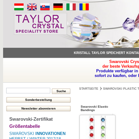
KRISTALL TAYLOR SPEICHERT KONTA
Swarovski Crys
der beste Verkaufs
Produkte verfügbar in
sofort zu kaufen, oder
STARTSEITE
SWAROVSKI PLASTIC 
Swarovski Elastic
Bandings
Swarovski-Zertifikat
Größentabelle
SWAROVSKI
INNOVATIONEN
HERBST / WINTER 2017/18