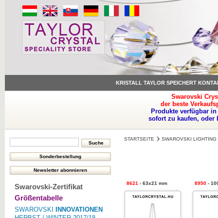
KRISTALL TAYLOR SPEICHERT KONTA
Swarovski Crys
der beste Verkaufs
Produkte verfügbar in
sofort zu kaufen, oder
STARTSEITE
SWAROVSKI LIGHTING
8621
- 63x21 mm
8950
- 10
Swarovski-Zertifikat
Größentabelle
SWAROVSKI
INNOVATIONEN
HERBST / WINTER 2017/18