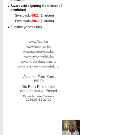
Swarovski Lighting Collection (2
produkte)
Swarovski
8621
(1 farben)
Swarovski
8950
(1 farben)
Zubehör (2 produkte)
www.flitter.hu
www.kesztyu.hu
www.taylorcrystal.hu
www.taylor-kellek.hu
www.furdoruhaanyag.hu
www.taylor-eskuvoikellek.hu
Aktuelle Euro-Kurs
350 Ft
Die Euro-Preise sind
nur informative Preise!
Einstellen des Datums
2026.05.31 20:09