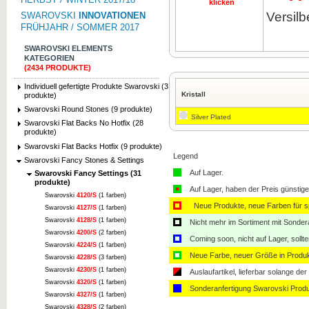
klicken
Versilb
SWAROVSKI
INNOVATIONEN
FRÜHJAHR / SOMMER 2017
SWAROVSKI ELEMENTS
KATEGORIEN
(2434 PRODUKTE)
Individuell gefertigte Produkte Swarovski (3
Kristall
produkte)
Swarovski Round Stones (9 produkte)
Silver Plated
Swarovski Flat Backs No Hotfix (28
produkte)
Swarovski Flat Backs Hotfix (9 produkte)
Legend
Swarovski Fancy Stones & Settings
Auf Lager.
Swarovski Fancy Settings (31
produkte)
Auf Lager, haben der Preis günstiger
Swarovski
4120/S
(1 farben)
Neue Produkte, neue Farben für sp
Swarovski
4127/S
(1 farben)
Swarovski
4128/S
(1 farben)
Nicht mehr im Sortiment mit Sondera
Swarovski
4200/S
(2 farben)
Coming soon, nicht auf Lager, sollt
Swarovski
4224/S
(1 farben)
Neue Farbe, neuer Größe in Produ
Swarovski
4228/S
(3 farben)
Swarovski
4230/S
(1 farben)
Auslaufartikel, lieferbar solange der 
Swarovski
4320/S
(1 farben)
Sonderanfertigung Swarovski Produ
Swarovski
4327/S
(1 farben)
Swarovski
4328/S
(2 farben)