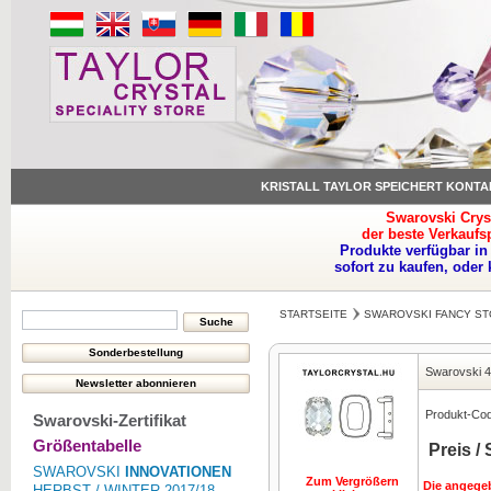
KRISTALL TAYLOR SPEICHERT KONTA
Swarovski Crys
der beste Verkaufs
Produkte verfügbar in
sofort zu kaufen, oder
STARTSEITE
SWAROVSKI FANCY ST
Swarovski 
Produkt-Co
Swarovski-Zertifikat
Größentabelle
Preis /
SWAROVSKI
INNOVATIONEN
Zum Vergrößern
Die angegeb
HERBST / WINTER 2017/18