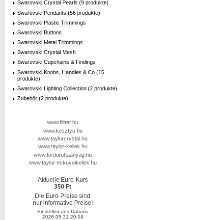
Swarovski Crystal Pearls (9 produkte)
Swarovski Pendants (56 produkte)
Swarovski Plastic Trimmings
Swarovski Buttons
Swarovski Metal Trimmings
Swarovski Crystal Mesh
Swarovski Cupchains & Findings
Swarovski Knobs, Handles & Co (15
produkte)
Swarovski Lighting Collection (2 produkte)
Zubehör (2 produkte)
www.flitter.hu
www.kesztyu.hu
www.taylorcrystal.hu
www.taylor-kellek.hu
www.furdoruhaanyag.hu
www.taylor-eskuvoikellek.hu
Aktuelle Euro-Kurs
350 Ft
Die Euro-Preise sind
nur informative Preise!
Einstellen des Datums
2026.05.31 20:09