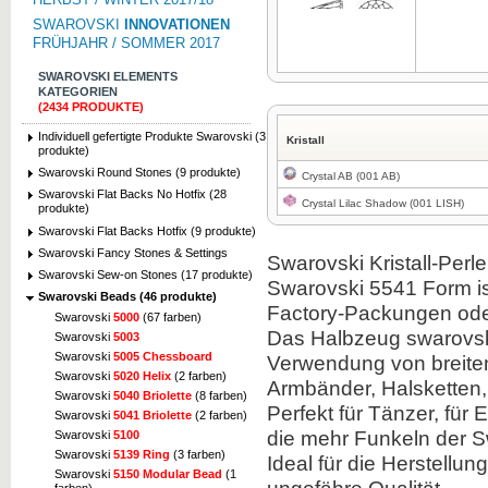
SWAROVSKI
INNOVATIONEN
FRÜHJAHR / SOMMER 2017
SWAROVSKI ELEMENTS
KATEGORIEN
(2434 PRODUKTE)
Zum Vergrößern klicken
Individuell gefertigte Produkte Swarovski (3
Kristall
produkte)
Swarovski Round Stones (9 produkte)
Crystal AB (001 AB)
Swarovski Flat Backs No Hotfix (28
Crystal Lilac Shadow (001 LISH)
produkte)
Swarovski Flat Backs Hotfix (9 produkte)
Swarovski Fancy Stones & Settings
Swarovski Kristall-Perl
Swarovski Sew-on Stones (17 produkte)
Swarovski 5541 Form ist
Swarovski Beads (46 produkte)
Factory-Packungen ode
Swarovski
5000
(67 farben)
Das Halbzeug swarovski
Swarovski
5003
Swarovski
5005 Chessboard
Verwendung von breiten,
Swarovski
5020 Helix
(2 farben)
Armbänder, Halsketten, 
Swarovski
5040 Briolette
(8 farben)
Perfekt für Tänzer, für
Swarovski
5041 Briolette
(2 farben)
die mehr Funkeln der Sw
Swarovski
5100
Swarovski
5139 Ring
(3 farben)
Ideal für die Herstellu
Swarovski
5150 Modular Bead
(1