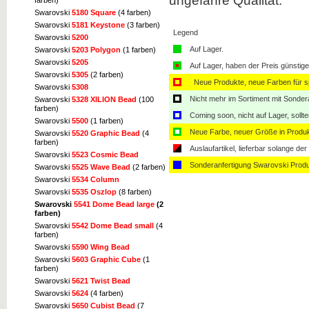
ungefähre Qualität.
farben)
Swarovski
5180 Square
(4 farben)
Swarovski
5181 Keystone
(3 farben)
Legend
Swarovski
5200
Auf Lager.
Swarovski
5203 Polygon
(1 farben)
Swarovski
5205
Auf Lager, haben der Preis günstiger
Swarovski
5305
(2 farben)
Neue Produkte, neue Farben für sp
Swarovski
5308
Nicht mehr im Sortiment mit Sondera
Swarovski
5328 XILION Bead
(100
farben)
Coming soon, nicht auf Lager, sollt
Swarovski
5500
(1 farben)
Neue Farbe, neuer Größe in Produ
Swarovski
5520 Graphic Bead
(4
farben)
Auslaufartikel, lieferbar solange der 
Swarovski
5523 Cosmic Bead
Sonderanfertigung Swarovski Produ
Swarovski
5525 Wave Bead
(2 farben)
Swarovski
5534 Column
Swarovski
5535 Oszlop
(8 farben)
Swarovski
5541 Dome Bead large
(2
farben)
Swarovski
5542 Dome Bead small
(4
farben)
Swarovski
5590 Wing Bead
Swarovski
5603 Graphic Cube
(1
farben)
Swarovski
5621 Twist Bead
Swarovski
5624
(4 farben)
Swarovski
5650 Cubist Bead
(7