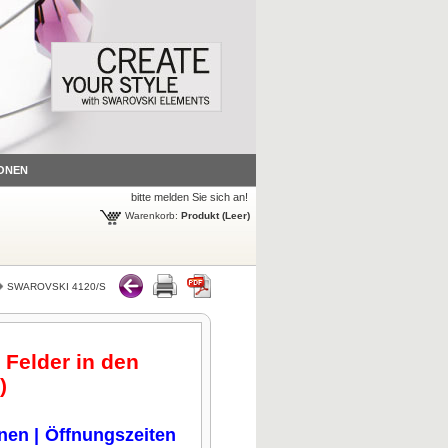
ONEN
bitte melden Sie sich an!
Warenkorb:
Produkt
(Leer)
SWAROVSKI 4120/S
 Felder in den
.)
onen
|
Öffnungszeiten