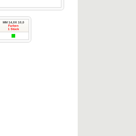
MM 14,0X 10,0
Farben
1 Stück