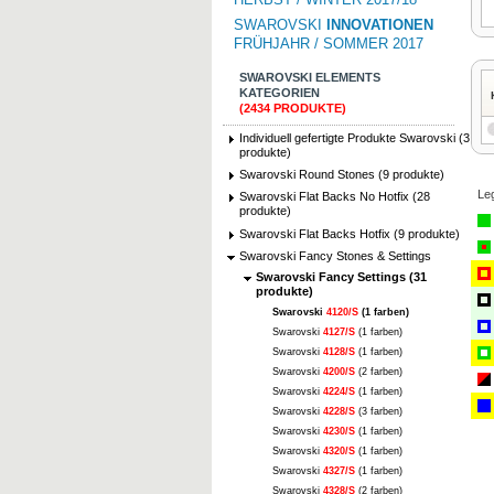
SWAROVSKI
INNOVATIONEN
FRÜHJAHR / SOMMER 2017
SWAROVSKI ELEMENTS
KATEGORIEN
(2434 PRODUKTE)
Individuell gefertigte Produkte Swarovski (3
produkte)
Swarovski Round Stones (9 produkte)
Le
Swarovski Flat Backs No Hotfix (28
produkte)
Swarovski Flat Backs Hotfix (9 produkte)
Swarovski Fancy Stones & Settings
Swarovski Fancy Settings (31
produkte)
Swarovski
4120/S
(1 farben)
Swarovski
4127/S
(1 farben)
Swarovski
4128/S
(1 farben)
Swarovski
4200/S
(2 farben)
Swarovski
4224/S
(1 farben)
Swarovski
4228/S
(3 farben)
Swarovski
4230/S
(1 farben)
Swarovski
4320/S
(1 farben)
Swarovski
4327/S
(1 farben)
Swarovski
4328/S
(2 farben)