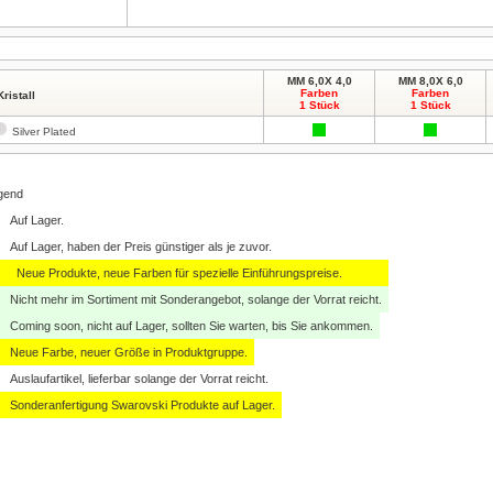
MM 6,0X 4,0
MM 8,0X 6,0
Farben
Farben
Kristall
1 Stück
1 Stück
Silver Plated
gend
Auf Lager.
Auf Lager, haben der Preis günstiger als je zuvor.
Neue Produkte, neue Farben für spezielle Einführungspreise.
Nicht mehr im Sortiment mit Sonderangebot, solange der Vorrat reicht.
Coming soon, nicht auf Lager, sollten Sie warten, bis Sie ankommen.
Neue Farbe, neuer Größe in Produktgruppe.
Auslaufartikel, lieferbar solange der Vorrat reicht.
Sonderanfertigung Swarovski Produkte auf Lager.