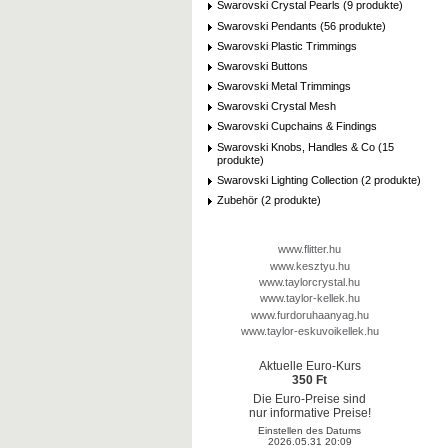
Swarovski Crystal Pearls (9 produkte)
Swarovski Pendants (56 produkte)
Swarovski Plastic Trimmings
Swarovski Buttons
Swarovski Metal Trimmings
Swarovski Crystal Mesh
Swarovski Cupchains & Findings
Swarovski Knobs, Handles & Co (15
produkte)
Swarovski Lighting Collection (2 produkte)
Zubehör (2 produkte)
www.flitter.hu
www.kesztyu.hu
www.taylorcrystal.hu
www.taylor-kellek.hu
www.furdoruhaanyag.hu
www.taylor-eskuvoikellek.hu
Aktuelle Euro-Kurs
350 Ft
Die Euro-Preise sind
nur informative Preise!
Einstellen des Datums
2026.05.31 20:09