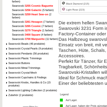
farben)
Black Diamond (215)
Swarovski
3255 Cosmic Baguette
Light Rose (223)
Swarovski
3256 Galactic
(5 farben)
Swarovski
3259 Heart Sew-on
(2
farben)
Die extrem hellen Swar
Swarovski
3261 Hexagon
(7 farben)
Swarovski
3265 Cosmic
(7 farben)
Swarovski 3231 Form ist
Swarovski
3270 Triangle
(1 farben)
Factory-Container ode
Swarovski
3400 Square
(4 farben)
Das Halbzeug swarovski
Swarovski
3700 Marguerite
(11 farben)
Einsatz von breit, mit 
Swarovski Beads (46 produkte)
Swarovski Crystal Pearls (9 produkte)
Taschen, Hüte, Schals,
Swarovski Pendants (56 produkte)
Accessoires.
Swarovski Plastic Trimmings
Perfekt für Tänzer, für
Swarovski Buttons
Tragbarkeit, Schönheits
Swarovski Metal Trimmings
Swarovski-Kristallen will
Swarovski Crystal Mesh
Ideal für Schmuck mach
Swarovski Cupchains & Findings
Einer der beliebtesten u
Swarovski Knobs, Handles & Co (15
produkte)
Swarovski Lighting Collection (2 produkte)
Legend
Zubehör (2 produkte)
Auf Lager.
Auf Lager, haben der Preis günstiger
www.flitter.hu