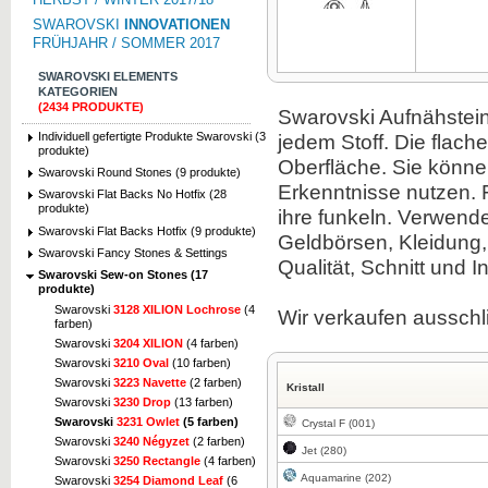
SWAROVSKI
INNOVATIONEN
FRÜHJAHR / SOMMER 2017
SWAROVSKI ELEMENTS
KATEGORIEN
(2434 PRODUKTE)
Swarovski
Aufnähstei
Zum Vergrößern klicken
Individuell gefertigte Produkte Swarovski (3
jedem Stoff
.
Die
flach
produkte)
Oberfläche.
Sie könne
Swarovski Round Stones (9 produkte)
Erkenntnisse
nutzen.
Swarovski Flat Backs No Hotfix (28
produkte)
ihre
funkeln.
Verwenden
Swarovski Flat Backs Hotfix (9 produkte)
Geldbörsen,
Kleidung
Swarovski Fancy Stones & Settings
Qualität,
Schnitt
und I
Swarovski Sew-on Stones (17
produkte)
Swarovski
3128 XILION Lochrose
(4
Wir verkaufen ausschl
farben)
Swarovski
3204 XILION
(4 farben)
Swarovski
3210 Oval
(10 farben)
Swarovski
3223 Navette
(2 farben)
Kristall
Swarovski
3230 Drop
(13 farben)
Swarovski
3231 Owlet
(5 farben)
Crystal F (001)
Swarovski
3240 Négyzet
(2 farben)
Jet (280)
Swarovski
3250 Rectangle
(4 farben)
Aquamarine (202)
Swarovski
3254 Diamond Leaf
(6