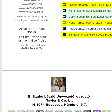
www.kesztyu.hu
Neue Produkte, neue Farben für sp
www.taylorcrystal.hu
Nicht mehr im Sortiment mit Sondera
www.taylor-kellek.hu
www.furdoruhaanyag.hu
Coming soon, nicht auf Lager, sollt
www.taylor-eskuvoikellek.hu
Neue Farbe, neuer Größe in Produ
Auslaufartikel, lieferbar solange der 
Aktuelle Euro-Kurs
350 Ft
Sonderanfertigung Swarovski Produ
Die Euro-Preise sind
nur informative Preise!
Einstellen des Datums
2026.05.31 20:09