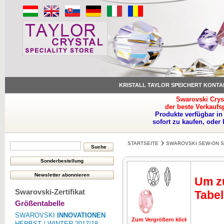
KRISTALL TAYLOR SPEICHERT KONTA
Swarovski Crys
der beste Verkaufs
Produkte verfügbar in
sofort zu kaufen, oder
STARTSEITE
SWAROVSKI SEW-ON 
Um zu
Swarovski-Zertifikat
Tabel
Größentabelle
SWAROVSKI
INNOVATIONEN
Zum Vergrößern klicken
Zum Vergrö
HERBST / WINTER 2017/18