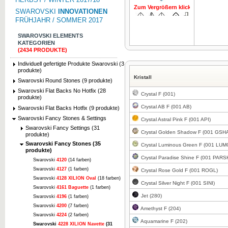
Zum Vergrößern klicken
Zum Vergrö
SWAROVSKI
INNOVATIONEN
FRÜHJAHR / SOMMER 2017
SWAROVSKI ELEMENTS
KATEGORIEN
(2434 PRODUKTE)
Individuell gefertigte Produkte Swarovski (3
Zum Vergrößern klicken
Zum Vergrö
produkte)
Kristall
Swarovski Round Stones (9 produkte)
Swarovski Flat Backs No Hotfix (28
Crystal F (001)
produkte)
Crystal AB F (001 AB)
Swarovski Flat Backs Hotfix (9 produkte)
Swarovski Fancy Stones & Settings
Crystal Astral Pink F (001 API)
Swarovski Fancy Settings (31
Crystal Golden Shadow F (001 GSH
produkte)
Swarovski Fancy Stones (35
Crystal Luminous Green F (001 LUM
produkte)
Crystal Paradise Shine F (001 PARS
Swarovski
4120
(14 farben)
Swarovski
4127
(1 farben)
Crystal Rose Gold F (001 ROGL)
Swarovski
4128 XILION Oval
(18 farben)
Crystal Silver Night F (001 SINI)
Swarovski
4161 Baguette
(1 farben)
Jet (280)
Swarovski
4196
(1 farben)
Swarovski
4200
(7 farben)
Amethyst F (204)
Swarovski
4224
(2 farben)
Aquamarine F (202)
Swarovski
4228 XILION Navette
(31