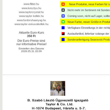
www.flitter.hu
Neue Produkte, neue Farben für sp
www.kesztyu.hu
Nicht mehr im Sortiment mit Sondera
www.taylorcrystal.hu
Coming soon, nicht auf Lager, sollt
www.taylor-kellek.hu
www.furdoruhaanyag.hu
Neue Farbe, neuer Größe in Produ
www.taylor-eskuvoikellek.hu
Verfügbare Einstellungs in der rich
Aktuelle Euro-Kurs
Auslaufartikel, lieferbar solange der 
350 Ft
Sonderanfertigung Swarovski Produ
Die Euro-Preise sind
nur informative Preise!
Einstellen des Datums
2026.05.31 20:09