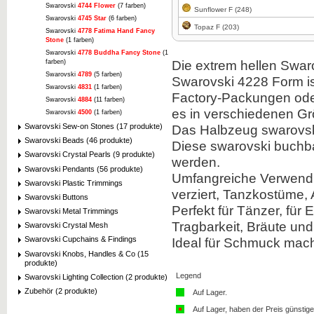
Swarovski
4744 Flower
(7 farben)
Sunflower F (248)
Swarovski
4745 Star
(6 farben)
Topaz F (203)
Swarovski
4778 Fatima Hand Fancy
Stone
(1 farben)
Swarovski
4778 Buddha Fancy Stone
(1
Die extrem hellen Swar
farben)
Swarovski
4789
(5 farben)
Swarovski 4228 Form ist
Swarovski
4831
(1 farben)
Factory-Packungen oder
Swarovski
4884
(11 farben)
es in verschiedenen G
Swarovski
4500
(1 farben)
Swarovski Sew-on Stones (17 produkte)
Das Halbzeug swarovski
Swarovski Beads (46 produkte)
Diese swarovski buchba
Swarovski Crystal Pearls (9 produkte)
werden.
Swarovski Pendants (56 produkte)
Umfangreiche Verwendu
Swarovski Plastic Trimmings
verziert, Tanzkostüme,
Swarovski Buttons
Perfekt für Tänzer, für
Swarovski Metal Trimmings
Tragbarkeit, Bräute und 
Swarovski Crystal Mesh
Ideal für Schmuck mach
Swarovski Cupchains & Findings
Swarovski Knobs, Handles & Co (15
produkte)
Legend
Swarovski Lighting Collection (2 produkte)
Zubehör (2 produkte)
Auf Lager.
Auf Lager, haben der Preis günstiger