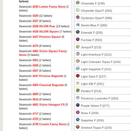
farben)
Chrysolite F (238)
Swarovski
4230 Lemon Fancy Stone
(1
farben)
Chrysolite Opal F (294)
Swarovski
4320
(11 farben)
Cyclamen Opal F (398)
Swarovski
4327
(6 farben)
Denim Blue F (266)
Swarovski
4328 XILION Pear
(13 farben)
Swarovski
4428 XILION Square
(7 farben)
Emerald F (205)
Swarovski
4447 Princess Square
(6
Fuchsia F (502)
farben)
Swarovski
4470
(8 farben)
Jonquil F (213)
Swarovski
4481 Vision Square Fancy
Light Amethyst F (212)
Stone
(5 farben)
Swarovski
4501
(1 farben)
Light Colorado Topaz F (246)
Swarovski
4505
(1 farben)
Light Sapphire F (211)
Swarovski
4527
(6 farben)
Swarovski
4547 Princess Baguette
(1
Light Siam F (227)
farben)
Light Silk F (261)
Swarovski
4565 Classical Baguette
(6
farben)
Peridot F (214)
Swarovski
4600
(1 farben)
Provence Lavender F (283)
Swarovski
4610
(6 farben)
Swarovski
4681 Vision Hexagon FS
(5
Purple Velvet F (277)
farben)
Rose F (209)
Swarovski
4717
(2 farben)
Swarovski
4722
(1 farben)
Sapphire F (206)
Swarovski
4739 Cosmic Fancy Stone
(1
Smoked Topaz F (220)
farben)