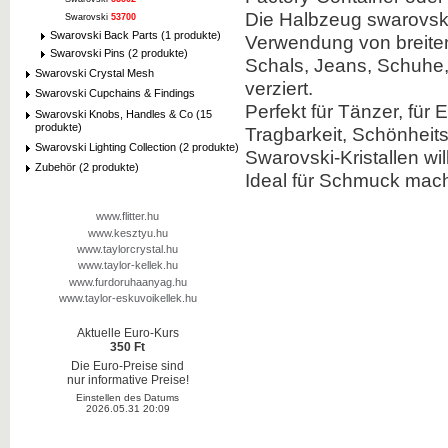
Die Halbzeug swarovski
Swarovski
53700
Swarovski Back Parts (1 produkte)
Verwendung von breiten
Swarovski Pins (2 produkte)
Schals, Jeans, Schuhe,
Swarovski Crystal Mesh
verziert.
Swarovski Cupchains & Findings
Perfekt für Tänzer, für
Swarovski Knobs, Handles & Co (15
produkte)
Tragbarkeit, Schönheits
Swarovski Lighting Collection (2 produkte)
Swarovski-Kristallen will
Zubehör (2 produkte)
Ideal für Schmuck mach
www.flitter.hu
www.kesztyu.hu
www.taylorcrystal.hu
www.taylor-kellek.hu
www.furdoruhaanyag.hu
www.taylor-eskuvoikellek.hu
Aktuelle Euro-Kurs
350 Ft
Die Euro-Preise sind
nur informative Preise!
Einstellen des Datums
2026.05.31 20:09