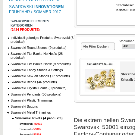
Steckdose:
SWAROVSKI
INNOVATIONEN
Kristall:
108
FRÜHJAHR / SOMMER 2017
SWAROVSKI ELEMENTS
KATEGORIEN
(2434 PRODUKTE)
Individuell gefertigte Produkte Swarovski (3
Steckdose
produkte)
Alle Filter löschen
Swarovski Round Stones (9 produkte)
Swarovski Flat Backs No Hotfix (28
produkte)
Swarovski Flat Backs Hotfix (9 produkte)
Swarovski Fancy Stones & Settings
Steckdo
Swarovski Sew-on Stones (17 produkte)
Kristall:
Swarovski Beads (46 produkte)
Swarovski Crystal Pearls (9 produkte)
Swarovski Pendants (56 produkte)
Swarovski Plastic Trimmings
Swarovski Buttons
Swarovski Metal Trimmings
Swarovski Rivets (4 produkte)
Die extrem hellen Swar
Swarovski
53001
Swarovski 53001 einzig
Swarovski
53005
Factory-Container ode
Swarovski
53502