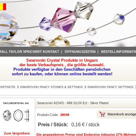
TALL TAYLOR SPEICHERT KONTAKT
|
ÖFFNUNGSZEITEN
|
BESTELLINFORMATI
Swarovski Crystal Produkte in Ungarn
der beste Verkaufspreis , die größte Auswahl.
Produkte verfügbar in den Geschäften persönlichen
sofort zu kaufen, oder können online bestellt werden!
TARTSEITE
SWAROVSKI FANCY STONES & SETTINGS
SWAROVSKI FANCY SETTINGS
Swarovski 4224/S
-
MM 10,0X 8,0
-
Silver Plated
Warenkorb anzeig
Produkt-Code:
38049
Preis / Stück:
0,16 € / stück
Zum Vergrößern
Die angegebenen Preise sind Endpreise inklusive 27% Mehrwer