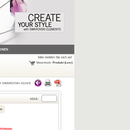
ONEN
bitte melden Sie sich an!
Warenkorb:
Produkt
(Leer)
SWAROVSKI 4224/S
stück:
en
tsteuer.