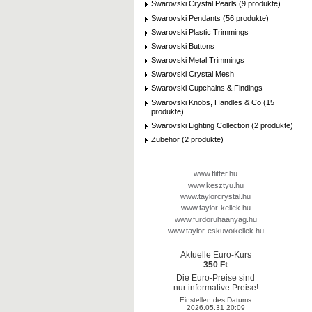
Swarovski Crystal Pearls (9 produkte)
Swarovski Pendants (56 produkte)
Swarovski Plastic Trimmings
Swarovski Buttons
Swarovski Metal Trimmings
Swarovski Crystal Mesh
Swarovski Cupchains & Findings
Swarovski Knobs, Handles & Co (15
produkte)
Swarovski Lighting Collection (2 produkte)
Zubehör (2 produkte)
www.flitter.hu
www.kesztyu.hu
www.taylorcrystal.hu
www.taylor-kellek.hu
www.furdoruhaanyag.hu
www.taylor-eskuvoikellek.hu
Aktuelle Euro-Kurs
350 Ft
Die Euro-Preise sind
nur informative Preise!
Einstellen des Datums
2026.05.31 20:09