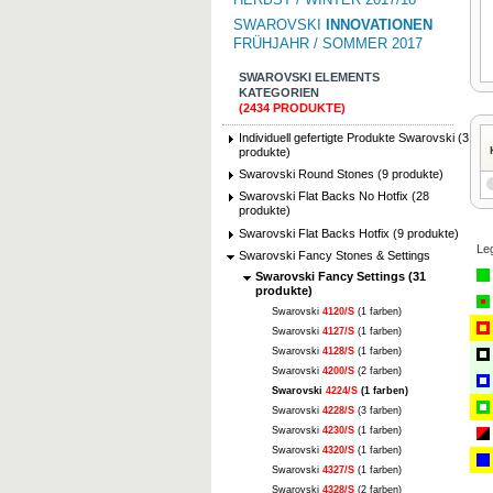
SWAROVSKI
INNOVATIONEN
FRÜHJAHR / SOMMER 2017
SWAROVSKI ELEMENTS
KATEGORIEN
(2434 PRODUKTE)
Individuell gefertigte Produkte Swarovski (3
produkte)
Swarovski Round Stones (9 produkte)
Swarovski Flat Backs No Hotfix (28
produkte)
Swarovski Flat Backs Hotfix (9 produkte)
Le
Swarovski Fancy Stones & Settings
Swarovski Fancy Settings (31
produkte)
Swarovski
4120/S
(1 farben)
Swarovski
4127/S
(1 farben)
Swarovski
4128/S
(1 farben)
Swarovski
4200/S
(2 farben)
Swarovski
4224/S
(1 farben)
Swarovski
4228/S
(3 farben)
Swarovski
4230/S
(1 farben)
Swarovski
4320/S
(1 farben)
Swarovski
4327/S
(1 farben)
Swarovski
4328/S
(2 farben)