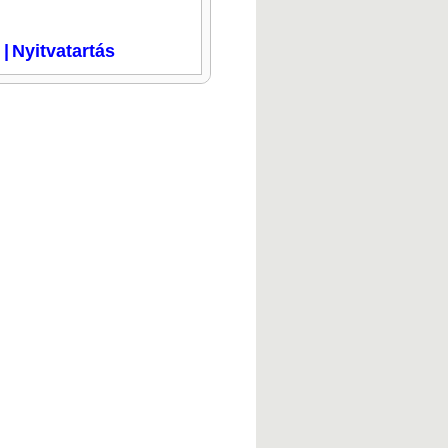
i
|
Nyitvatartás