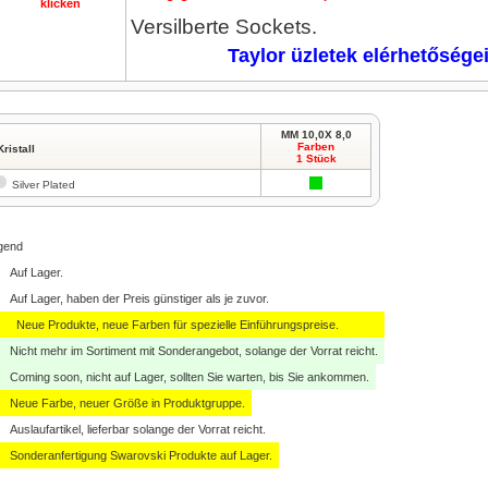
klicken
Versilberte
Sockets.
Taylor üzletek elérhetősége
MM 10,0X 8,0
Farben
Kristall
1 Stück
Silver Plated
gend
Auf Lager.
Auf Lager, haben der Preis günstiger als je zuvor.
Neue Produkte, neue Farben für spezielle Einführungspreise.
Nicht mehr im Sortiment mit Sonderangebot, solange der Vorrat reicht.
Coming soon, nicht auf Lager, sollten Sie warten, bis Sie ankommen.
Neue Farbe, neuer Größe in Produktgruppe.
Auslaufartikel, lieferbar solange der Vorrat reicht.
Sonderanfertigung Swarovski Produkte auf Lager.