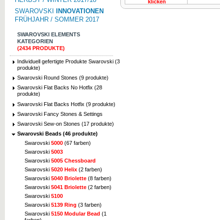
klicken
SWAROVSKI
INNOVATIONEN
FRÜHJAHR / SOMMER 2017
SWAROVSKI ELEMENTS
KATEGORIEN
(2434 PRODUKTE)
Individuell gefertigte Produkte Swarovski (3
produkte)
Swarovski Round Stones (9 produkte)
Swarovski Flat Backs No Hotfix (28
produkte)
Swarovski Flat Backs Hotfix (9 produkte)
Swarovski Fancy Stones & Settings
Swarovski Sew-on Stones (17 produkte)
Swarovski Beads (46 produkte)
Swarovski
5000
(67 farben)
Swarovski
5003
Swarovski
5005 Chessboard
Swarovski
5020 Helix
(2 farben)
Swarovski
5040 Briolette
(8 farben)
Swarovski
5041 Briolette
(2 farben)
Swarovski
5100
Swarovski
5139 Ring
(3 farben)
Swarovski
5150 Modular Bead
(1