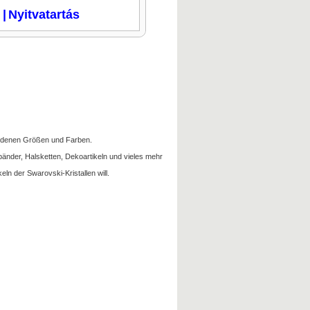
i
|
Nyitvatartás
hiedenen Größen und Farben.
änder, Halsketten, Dekoartikeln und vieles mehr
ln der Swarovski-Kristallen will.