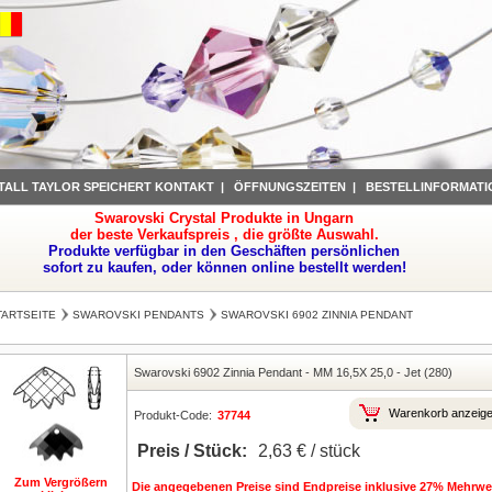
TALL TAYLOR SPEICHERT KONTAKT
|
ÖFFNUNGSZEITEN
|
BESTELLINFORMATI
Swarovski Crystal Produkte in Ungarn
der beste Verkaufspreis , die größte Auswahl.
Produkte verfügbar in den Geschäften persönlichen
sofort zu kaufen, oder können online bestellt werden!
TARTSEITE
SWAROVSKI PENDANTS
SWAROVSKI 6902 ZINNIA PENDANT
Swarovski 6902 Zinnia Pendant
-
MM 16,5X 25,0
-
Jet (280)
Warenkorb anzeig
Produkt-Code:
37744
Preis / Stück:
2,63 € / stück
Zum Vergrößern
Die angegebenen Preise sind Endpreise inklusive 27% Mehrwer