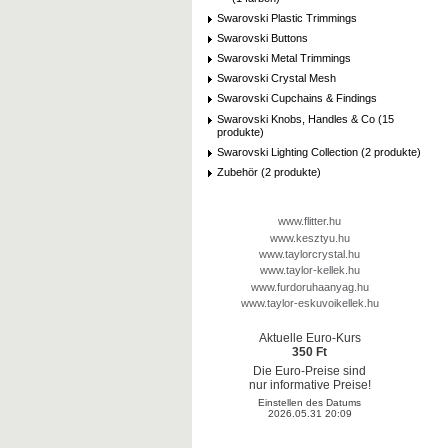
Swarovski Plastic Trimmings
Swarovski Buttons
Swarovski Metal Trimmings
Swarovski Crystal Mesh
Swarovski Cupchains & Findings
Swarovski Knobs, Handles & Co (15
produkte)
Swarovski Lighting Collection (2 produkte)
Zubehör (2 produkte)
www.flitter.hu
www.kesztyu.hu
www.taylorcrystal.hu
www.taylor-kellek.hu
www.furdoruhaanyag.hu
www.taylor-eskuvoikellek.hu
Aktuelle Euro-Kurs
350 Ft
Die Euro-Preise sind
nur informative Preise!
Einstellen des Datums
2026.05.31 20:09