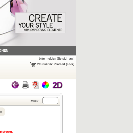
ONEN
bitte melden Sie sich an!
Warenkorb:
Produkt
(Leer)
stück:
en
tsteuer.