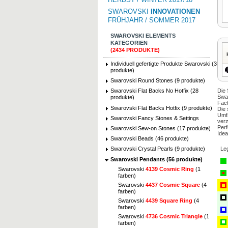
SWAROVSKI
INNOVATIONEN
FRÜHJAHR / SOMMER 2017
SWAROVSKI ELEMENTS
KATEGORIEN
(2434 PRODUKTE)
Individuell gefertigte Produkte Swarovski (3
produkte)
Swarovski Round Stones (9 produkte)
Die 
Swarovski Flat Backs No Hotfix (28
Swar
produkte)
Fact
Swarovski Flat Backs Hotfix (9 produkte)
Die 
Umfa
Swarovski Fancy Stones & Settings
verz
Perf
Swarovski Sew-on Stones (17 produkte)
Idea
Swarovski Beads (46 produkte)
Le
Swarovski Crystal Pearls (9 produkte)
Swarovski Pendants (56 produkte)
Swarovski
4139 Cosmic Ring
(1
farben)
Swarovski
4437 Cosmic Square
(4
farben)
Swarovski
4439 Square Ring
(4
farben)
Swarovski
4736 Cosmic Triangle
(1
farben)