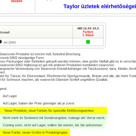
klicken
Taylor üzletek elérhetősége
MM 16,5X 25,0
Farben
Kristall
1 Stück
Jet (280)
Swarovski-Produkte ist extrem hell, funkelnd Brechung.
ovski 6902 einzigartige Form.
ory-Packungen oder Einheiten gekauft werden können, eine große Vielfalt gibt es in versc
swarovski 6902 Halbzeug ist gut mit anderen Produkten kombiniert swarovski.
ngreiche Verwendung von Swarovski Kristall Anhänger mit Tanzkostüme, tiara, Kleider, Armb
iert.
ekt für Tänzer, für Eiskunstlauf, Rhythmische Sportgymnastik, Bräute und alle, die mehr Funke
l für Schmuck machen, als swarovski Diamant-Schleif ungefähre Qualität.
gend
Auf Lager.
Auf Lager, haben der Preis günstiger als je zuvor.
Neue Produkte, neue Farben für spezielle Einführungspreise.
Nicht mehr im Sortiment mit Sonderangebot, solange der Vorrat reicht.
Coming soon, nicht auf Lager, sollten Sie warten, bis Sie ankommen.
Neue Farbe, neuer Größe in Produktgruppe.