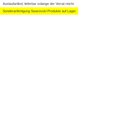
Auslaufartikel, lieferbar solange der Vorrat reicht.
Sonderanfertigung Swarovski Produkte auf Lager.