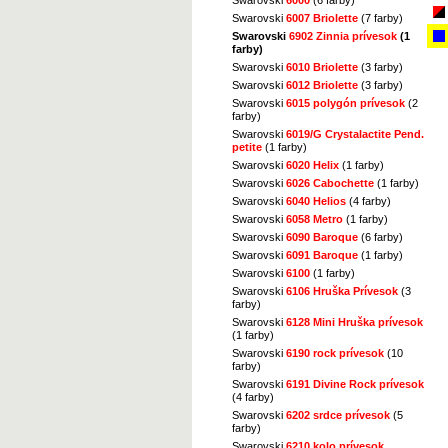
Swarovski
6007 Briolette
(7 farby)
Swarovski
6902 Zinnia prívesok
(1
farby)
Swarovski
6010 Briolette
(3 farby)
Swarovski
6012 Briolette
(3 farby)
Swarovski
6015 polygón prívesok
(2
farby)
Swarovski
6019/G Crystalactite Pend.
petite
(1 farby)
Swarovski
6020 Helix
(1 farby)
Swarovski
6026 Cabochette
(1 farby)
Swarovski
6040 Helios
(4 farby)
Swarovski
6058 Metro
(1 farby)
Swarovski
6090 Baroque
(6 farby)
Swarovski
6091 Baroque
(1 farby)
Swarovski
6100
(1 farby)
Swarovski
6106 Hruška Prívesok
(3
farby)
Swarovski
6128 Mini Hruška prívesok
(1 farby)
Swarovski
6190 rock prívesok
(10
farby)
Swarovski
6191 Divine Rock prívesok
(4 farby)
Swarovski
6202 srdce prívesok
(5
farby)
Swarovski
6210 kolo prívesok