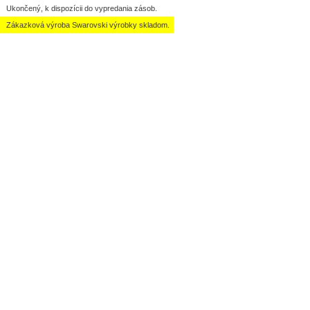
Ukončený, k dispozícii do vypredania zásob.
Zákazková výroba Swarovski výrobky skladom.