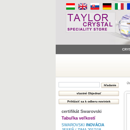
CRY
Ú
certifikát Swarovski
Tabuľka veľkostí
SWAROVSKI
INOVÁCIA
JESEŇ / ZIMA 2017/18