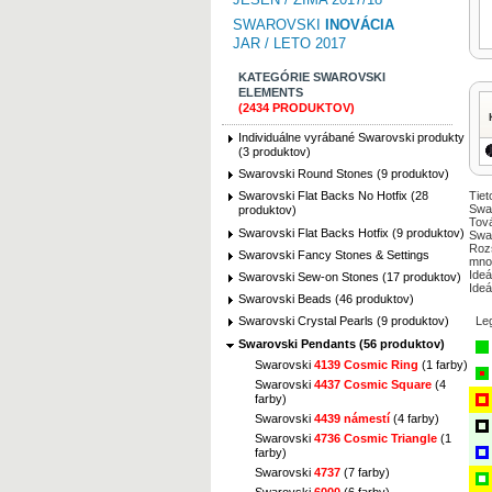
SWAROVSKI
INOVÁCIA
JAR / LETO 2017
KATEGÓRIE SWAROVSKI
ELEMENTS
(2434 PRODUKTOV)
Individuálne vyrábané Swarovski produkty
(3 produktov)
Swarovski Round Stones (9 produktov)
Tiet
Swarovski Flat Backs No Hotfix (28
Swar
produktov)
Tová
Swarovski Flat Backs Hotfix (9 produktov)
Swar
Rozs
Swarovski Fancy Stones & Settings
mno
Ideá
Swarovski Sew-on Stones (17 produktov)
Ideá
Swarovski Beads (46 produktov)
Le
Swarovski Crystal Pearls (9 produktov)
Swarovski Pendants (56 produktov)
Swarovski
4139 Cosmic Ring
(1 farby)
Swarovski
4437 Cosmic Square
(4
farby)
Swarovski
4439 námestí
(4 farby)
Swarovski
4736 Cosmic Triangle
(1
farby)
Swarovski
4737
(7 farby)
Swarovski
6000
(6 farby)