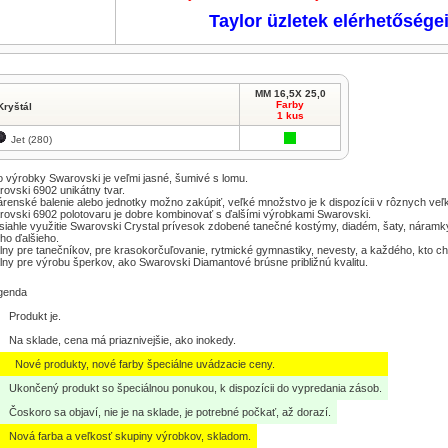
Taylor üzletek elérhetősége
MM 16,5X 25,0
Farby
Kryštál
1 kus
Jet (280)
o výrobky Swarovski je veľmi jasné, šumivé s lomu.
ovski 6902 unikátny tvar.
renské balenie alebo jednotky možno zakúpiť, veľké množstvo je k dispozícii v rôznych veľk
ovski 6902 polotovaru je dobre kombinovať s ďalšími výrobkami Swarovski.
iahle využitie Swarovski Crystal prívesok zdobené tanečné kostýmy, diadém, šaty, náram
ho ďalšieho.
lny pre tanečníkov, pre krasokorčuľovanie, rytmické gymnastiky, nevesty, a každého, kto ch
lny pre výrobu šperkov, ako Swarovski Diamantové brúsne približnú kvalitu.
genda
Produkt je.
Na sklade, cena má priaznivejšie, ako inokedy.
Nové produkty, nové farby špeciálne uvádzacie ceny.
Ukončený produkt so špeciálnou ponukou, k dispozícii do vypredania zásob.
Čoskoro sa objaví, nie je na sklade, je potrebné počkať, až dorazí.
Nová farba a veľkosť skupiny výrobkov, skladom.