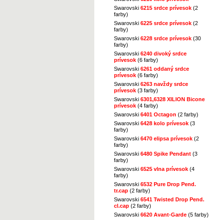
Swarovski
6215 srdce prívesok
(2
farby)
Swarovski
6225 srdce prívesok
(2
farby)
Swarovski
6228 srdce prívesok
(30
farby)
Swarovski
6240 divoký srdce
prívesok
(6 farby)
Swarovski
6261 oddaný srdce
prívesok
(6 farby)
Swarovski
6263 navždy srdce
prívesok
(3 farby)
Swarovski
6301,6328 XILION Bicone
prívesok
(4 farby)
Swarovski
6401 Octagon
(2 farby)
Swarovski
6428 kolo prívesok
(3
farby)
Swarovski
6470 elipsa prívesok
(2
farby)
Swarovski
6480 Spike Pendant
(3
farby)
Swarovski
6525 vlna prívesok
(4
farby)
Swarovski
6532 Pure Drop Pend.
tr.cap
(2 farby)
Swarovski
6541 Twisted Drop Pend.
cl.cap
(2 farby)
Swarovski
6620 Avant-Garde
(5 farby)