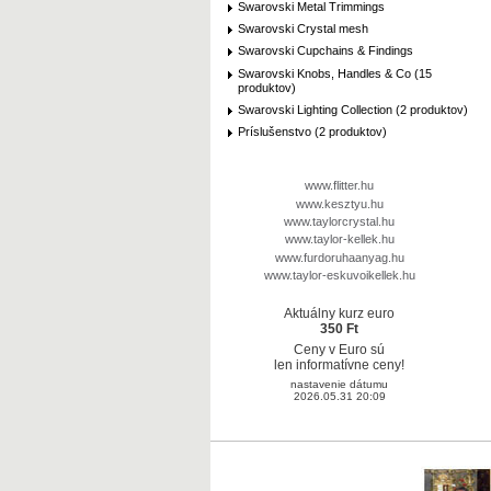
Swarovski Metal Trimmings
Swarovski Crystal mesh
Swarovski Cupchains & Findings
Swarovski Knobs, Handles & Co (15
produktov)
Swarovski Lighting Collection (2 produktov)
Príslušenstvo (2 produktov)
www.flitter.hu
www.kesztyu.hu
www.taylorcrystal.hu
www.taylor-kellek.hu
www.furdoruhaanyag.hu
www.taylor-eskuvoikellek.hu
Aktuálny kurz euro
350 Ft
Ceny v Euro sú
len informatívne ceny!
nastavenie dátumu
2026.05.31 20:09