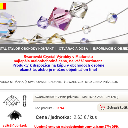
STAL TAYLOR OBCHODY KONTAKT
|
OTVÁRACIA DOBA
|
INFORMÁCIE O OBJE
Swarovski Crystal Výrobky v Maďarsku
najlepšia maloobchodná cena, najväčší sortiment.
Produkty k dispozícii na kúpu v obchodoch osobne
okamžite, alebo je možné objednať on-line!
VODNÁ STRÁNKA
SWAROVSKI PENDANTS
SWAROVSKI 6902 ZINNIA PRÍVESOK
Swarovski 6902 Zinnia prívesok
-
MM 16,5X 25,0
-
Jet (280)
Zobraziť košík
Kód produktu:
37744
Cena / jednotka:
2,63 € / kus
zväčšiť obrázok
Uvedené ceny sú maloobchodné ceny vrátane 27% DPH.