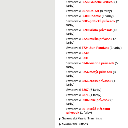
Swarovski
6656 Galactic Vertical
(1
farby)
Swarovski
6670 De-Art
(9 farby)
Swarovski
6680 Cosmic
(1 farby)
Swarovski
6685 grafické prívesok
(2
farby)
Swarovski
6690 krídlo prívesok
(13
farby)
Swarovski
6723 mušle prívesok
(2
farby)
Swarovski
6724 Sun Pendant
(1 farby)
Swarovski
6730
Swarovski
6731
Swarovski
6744 kvetina prívesok
(5
farby)
Swarovski
6754 motýľ prívesok
(3
farby)
Swarovski
6866 cross prívesok
(1
farby)
Swarovski
6867
(6 farby)
Swarovski
6871
(1 farby)
Swarovski
6904 ľalie prívesok
(2
farby)
Swarovski
6919 kľúč k šťastiu
prívesok
(1 farby)
Swarovski Plastic Trimmings
Swarovski Buttons