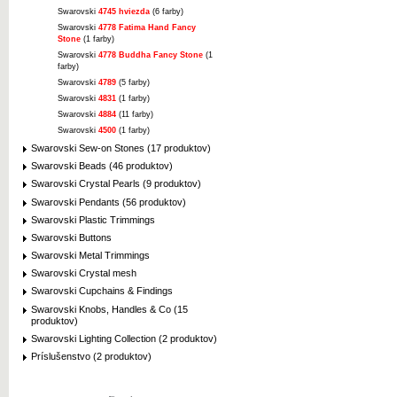
Swarovski
4745 hviezda
(6 farby)
Swarovski
4778 Fatima Hand Fancy
Stone
(1 farby)
Swarovski
4778 Buddha Fancy Stone
(1
farby)
Swarovski
4789
(5 farby)
Swarovski
4831
(1 farby)
Swarovski
4884
(11 farby)
Swarovski
4500
(1 farby)
Swarovski Sew-on Stones (17 produktov)
Swarovski Beads (46 produktov)
Swarovski Crystal Pearls (9 produktov)
Swarovski Pendants (56 produktov)
Swarovski Plastic Trimmings
Swarovski Buttons
Swarovski Metal Trimmings
Swarovski Crystal mesh
Swarovski Cupchains & Findings
Swarovski Knobs, Handles & Co (15
produktov)
Swarovski Lighting Collection (2 produktov)
Príslušenstvo (2 produktov)