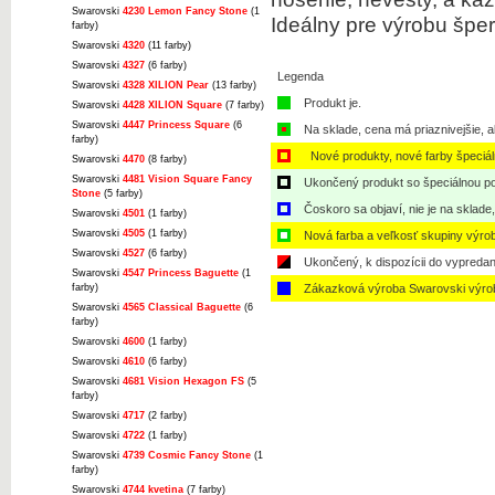
Swarovski
4230 Lemon Fancy Stone
(1
Ideálny pre výrobu šper
farby)
Swarovski
4320
(11 farby)
Swarovski
4327
(6 farby)
Legenda
Swarovski
4328 XILION Pear
(13 farby)
Produkt je.
Swarovski
4428 XILION Square
(7 farby)
Swarovski
4447 Princess Square
(6
Na sklade, cena má priaznivejšie, a
farby)
Nové produkty, nové farby špeciá
Swarovski
4470
(8 farby)
Swarovski
4481 Vision Square Fancy
Ukončený produkt so špeciálnou po
Stone
(5 farby)
Čoskoro sa objaví, nie je na sklade
Swarovski
4501
(1 farby)
Swarovski
4505
(1 farby)
Nová farba a veľkosť skupiny výro
Swarovski
4527
(6 farby)
Ukončený, k dispozícii do vypredan
Swarovski
4547 Princess Baguette
(1
farby)
Zákazková výroba Swarovski výro
Swarovski
4565 Classical Baguette
(6
farby)
Swarovski
4600
(1 farby)
Swarovski
4610
(6 farby)
Swarovski
4681 Vision Hexagon FS
(5
farby)
Swarovski
4717
(2 farby)
Swarovski
4722
(1 farby)
Swarovski
4739 Cosmic Fancy Stone
(1
farby)
Swarovski
4744 kvetina
(7 farby)