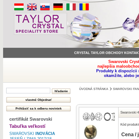
CRYSTAL TAYLOR OBCHODY KONTAK
Swarovski Crys
najlepšia maloobchod
Produkty k dispozíci
okamžite, alebo j
ÚVODNÁ STRÁNKA
SWAROVSKI FAN
Swarovski 
certifikát Swarovski
Kód produkt
Tabuľka veľkostí
SWAROVSKI
INOVÁCIA
Cena / 
JESEŇ / ZIMA 2017/18