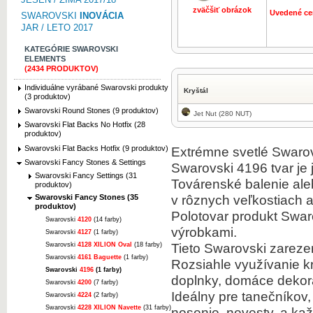
zväčšiť obrázok
Uvedené ce
SWAROVSKI
INOVÁCIA
JAR / LETO 2017
KATEGÓRIE SWAROVSKI
ELEMENTS
(2434 PRODUKTOV)
Individuálne vyrábané Swarovski produkty
Kryštál
(3 produktov)
Swarovski Round Stones (9 produktov)
Jet Nut (280 NUT)
Swarovski Flat Backs No Hotfix (28
produktov)
Swarovski Flat Backs Hotfix (9 produktov)
Extrémne svetlé Swarovs
Swarovski Fancy Stones & Settings
Swarovski 4196 tvar je 
Swarovski Fancy Settings (31
Továrenské balenie ale
produktov)
v rôznych veľkostiach a
Swarovski Fancy Stones (35
produktov)
Polotovar produkt Swar
Swarovski
4120
(14 farby)
výrobkami.
Swarovski
4127
(1 farby)
Tieto Swarovski zarezer
Swarovski
4128 XILION Oval
(18 farby)
Swarovski
4161 Baguette
(1 farby)
Rozsiahle využívanie k
Swarovski
4196
(1 farby)
doplnky, domáce dekor
Swarovski
4200
(7 farby)
Ideálny pre tanečníkov
Swarovski
4224
(2 farby)
Swarovski
4228 XILION Navette
(31 farby)
nosenie, nevesty, a kaž