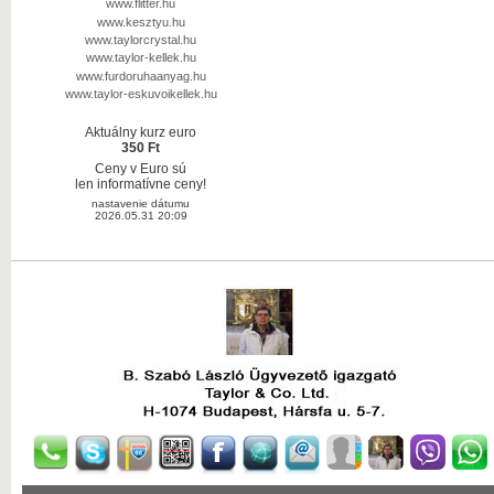
www.flitter.hu
www.kesztyu.hu
www.taylorcrystal.hu
www.taylor-kellek.hu
www.furdoruhaanyag.hu
www.taylor-eskuvoikellek.hu
Aktuálny kurz euro
350 Ft
Ceny v Euro sú
len informatívne ceny!
nastavenie dátumu
2026.05.31 20:09