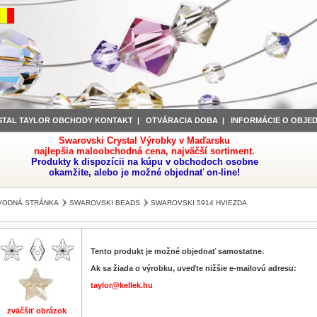
STAL TAYLOR OBCHODY KONTAKT
|
OTVÁRACIA DOBA
|
INFORMÁCIE O OBJE
Swarovski Crystal Výrobky v Maďarsku
najlepšia maloobchodná cena, najväčší sortiment.
Produkty k dispozícii na kúpu v obchodoch osobne
okamžite, alebo je možné objednať on-line!
VODNÁ STRÁNKA
SWAROVSKI BEADS
SWAROVSKI 5914 HVIEZDA
Tento produkt je možné objednať samostatne.
Ak sa žiada o výrobku, uveďte nižšie e-mailovú adresu:
taylor@kellek.hu
zväčšiť obrázok
zväčšiť obrázok