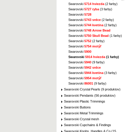
Swarovski
5714 hviezda
(2 farby)
Swarovski
5727 ryba
(3 farby)
Swarovski
5728
Swarovski
5743 srdce
(2 farby)
Swarovski
5744 kvetina
(2 farby)
Swarovski
5748 Arrow Bead
Swarovski
5750 Skull Bead
(1 farby)
Swarovski
5752
(2 farby)
Swarovski
5754 motýľ
Swarovski
5900
Swarovski
5914 hviezda
(1 farby)
Swarovski
5940
(9 farby)
Swarovski
5942 srdce
Swarovski
5944 kvetina
(3 farby)
Swarovski
5954 motýľ
Swarovski
86001
(9 farby)
Swarovski Crystal Pearls (9 produktov)
Swarovski Pendants (56 produktov)
Swarovski Plastic Trimmings
Swarovski Buttons
Swarovski Metal Trimmings
Swarovski Crystal mesh
Swarovski Cupchains & Findings
Swarovski Knobs, Handles & Co (15