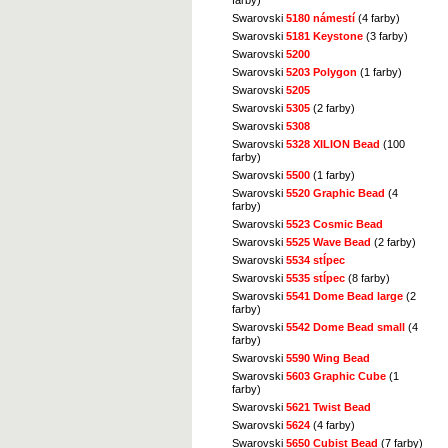
farby)
Swarovski
5180 námestí
(4 farby)
Swarovski
5181 Keystone
(3 farby)
Swarovski
5200
Swarovski
5203 Polygon
(1 farby)
Swarovski
5205
Swarovski
5305
(2 farby)
Swarovski
5308
Swarovski
5328 XILION Bead
(100
farby)
Swarovski
5500
(1 farby)
Swarovski
5520 Graphic Bead
(4
farby)
Swarovski
5523 Cosmic Bead
Swarovski
5525 Wave Bead
(2 farby)
Swarovski
5534 stĺpec
Swarovski
5535 stĺpec
(8 farby)
Swarovski
5541 Dome Bead large
(2
farby)
Swarovski
5542 Dome Bead small
(4
farby)
Swarovski
5590 Wing Bead
Swarovski
5603 Graphic Cube
(1
farby)
Swarovski
5621 Twist Bead
Swarovski
5624
(4 farby)
Swarovski
5650 Cubist Bead
(7 farby)