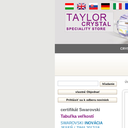
CRY
Ú
certifikát Swarovski
Tabuľka veľkostí
SWAROVSKI
INOVÁCIA
JESEŇ / ZIMA 2017/18