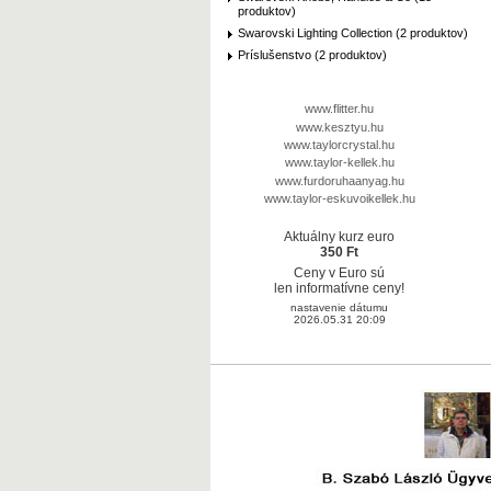
produktov)
Swarovski Lighting Collection (2 produktov)
Príslušenstvo (2 produktov)
www.flitter.hu
www.kesztyu.hu
www.taylorcrystal.hu
www.taylor-kellek.hu
www.furdoruhaanyag.hu
www.taylor-eskuvoikellek.hu
Aktuálny kurz euro
350 Ft
Ceny v Euro sú
len informatívne ceny!
nastavenie dátumu
2026.05.31 20:09