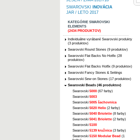
SWAROVSKI
INOVÁCIA
JAR / LETO 2017
KATEGÓRIE SWAROVSKI
ELEMENTS
(2434 PRODUKTOV)
Individuálne vyrábané Swarovski produkty
(3 produktov)
Swarovski Round Stones (9 produktov)
Swarovski Flat Backs No Hotfix (28
produktov)
Swarovski Flat Backs Hotfix (9 produktov)
Swarovski Fancy Stones & Settings
Swarovski Sew-on Stones (17 produktov)
Swarovski Beads (46 produktov)
Swarovski
5000
(67 farby)
Swarovski
5003
Swarovski
5005 šachovnica
Swarovski
5020 Helix
(2 farby)
Swarovski
5040 Briolette
(8 farby)
Swarovski
5041 Briolette
(2 farby)
Swarovski
5100
Swarovski
5139 kružnica
(3 farby)
Swarovski
5150 Modular Bead
(1