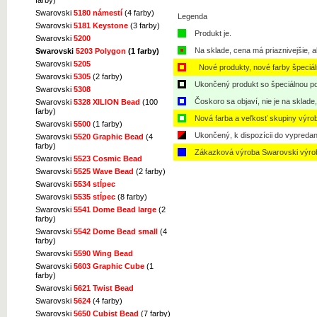
farby)
Swarovski
5180 námestí
(4 farby)
Legenda
Swarovski
5181 Keystone
(3 farby)
Produkt je.
Swarovski
5200
Na sklade, cena má priaznivejšie, a
Swarovski
5203 Polygon
(1 farby)
Swarovski
5205
Nové produkty, nové farby špeciá
Swarovski
5305
(2 farby)
Ukončený produkt so špeciálnou po
Swarovski
5308
Čoskoro sa objaví, nie je na sklade
Swarovski
5328 XILION Bead
(100
farby)
Nová farba a veľkosť skupiny výro
Swarovski
5500
(1 farby)
Ukončený, k dispozícii do vypredan
Swarovski
5520 Graphic Bead
(4
farby)
Zákazková výroba Swarovski výro
Swarovski
5523 Cosmic Bead
Swarovski
5525 Wave Bead
(2 farby)
Swarovski
5534 stĺpec
Swarovski
5535 stĺpec
(8 farby)
Swarovski
5541 Dome Bead large
(2
farby)
Swarovski
5542 Dome Bead small
(4
farby)
Swarovski
5590 Wing Bead
Swarovski
5603 Graphic Cube
(1
farby)
Swarovski
5621 Twist Bead
Swarovski
5624
(4 farby)
Swarovski
5650 Cubist Bead
(7 farby)