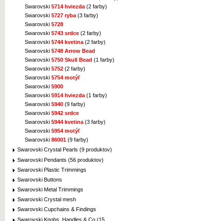
Swarovski
5714 hviezda
(2 farby)
Swarovski
5727 ryba
(3 farby)
Swarovski
5728
Swarovski
5743 srdce
(2 farby)
Swarovski
5744 kvetina
(2 farby)
Swarovski
5748 Arrow Bead
Swarovski
5750 Skull Bead
(1 farby)
Swarovski
5752
(2 farby)
Swarovski
5754 motýľ
Swarovski
5900
Swarovski
5914 hviezda
(1 farby)
Swarovski
5940
(9 farby)
Swarovski
5942 srdce
Swarovski
5944 kvetina
(3 farby)
Swarovski
5954 motýľ
Swarovski
86001
(9 farby)
Swarovski Crystal Pearls (9 produktov)
Swarovski Pendants (56 produktov)
Swarovski Plastic Trimmings
Swarovski Buttons
Swarovski Metal Trimmings
Swarovski Crystal mesh
Swarovski Cupchains & Findings
Swarovski Knobs, Handles & Co (15