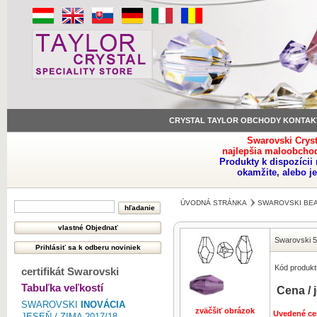
CRYSTAL TAYLOR OBCHODY KONTAK
Swarovski Crys
najlepšia maloobchod
Produkty k dispozíci
okamžite, alebo j
ÚVODNÁ STRÁNKA
SWAROVSKI BE
Swarovski 5
Kód produkt
certifikát Swarovski
Tabuľka veľkostí
Cena / 
SWAROVSKI
INOVÁCIA
zväčšiť obrázok
Uvedené ce
JESEŇ / ZIMA 2017/18