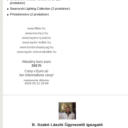
produktov)
Swarovski Lighting Collection (2 produktov)
Príslušenstvo (2 produktov)
www.flitter.hu
www.kesztyu.hu
www.taylorcrystal.hu
www.taylor-kellek.hu
www.furdoruhaanyag.hu
www.taylor-eskuvoikellek.hu
Aktuálny kurz euro
350 Ft
Ceny v Euro sú
len informatívne ceny!
nastavenie dátumu
2026.05.31 20:09