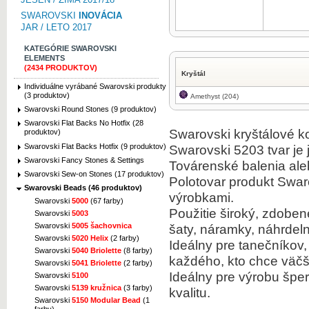
SWAROVSKI
INOVÁCIA
JAR / LETO 2017
KATEGÓRIE SWAROVSKI
ELEMENTS
(2434 PRODUKTOV)
Kryštál
Individuálne vyrábané Swarovski produkty
(3 produktov)
Amethyst (204)
Swarovski Round Stones (9 produktov)
Swarovski Flat Backs No Hotfix (28
Swarovski kryštálové k
produktov)
Swarovski Flat Backs Hotfix (9 produktov)
Swarovski 5203 tvar je 
Swarovski Fancy Stones & Settings
Továrenské balenia ale
Swarovski Sew-on Stones (17 produktov)
Polotovar produkt Swar
Swarovski Beads (46 produktov)
výrobkami.
Swarovski
5000
(67 farby)
Použitie široký, zdobe
Swarovski
5003
šaty, náramky, náhrde
Swarovski
5005 šachovnica
Swarovski
5020 Helix
(2 farby)
Ideálny pre tanečníkov,
Swarovski
5040 Briolette
(8 farby)
každého, kto chce väčši
Swarovski
5041 Briolette
(2 farby)
Ideálny pre výrobu špe
Swarovski
5100
Swarovski
5139 kružnica
(3 farby)
kvalitu.
Swarovski
5150 Modular Bead
(1