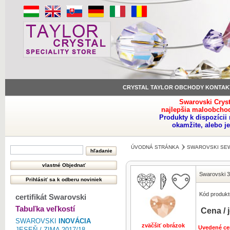
CRYSTAL TAYLOR OBCHODY KONTAK
Swarovski Crys
najlepšia maloobchod
Produkty k dispozíci
okamžite, alebo j
ÚVODNÁ STRÁNKA
SWAROVSKI SE
Swarovski 
Kód produkt
certifikát Swarovski
Tabuľka veľkostí
Cena / 
SWAROVSKI
INOVÁCIA
zväčšiť obrázok
Uvedené ce
JESEŇ / ZIMA 2017/18