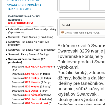
SWAROVSKI
INOVÁCIA
JAR / LETO 2017
KATEGÓRIE SWAROVSKI
ELEMENTS
(2434 PRODUKTOV)
Kryštál
Individuálne vyrábané Swarovski produkty
(3 produktov)
Crystal Rose Gold F (001 ROGL)
Swarovski Round Stones (9 produktov)
Swarovski Flat Backs No Hotfix (28
Extrémne svetlé Swarovs
produktov)
Swarovski Flat Backs Hotfix (9 produktov)
Swarovski 3259 tvar je 
Swarovski Fancy Stones & Settings
Továrenské kontajnery 
Swarovski Sew-on Stones (17
Polotovar produkt Swar
produktov)
výrobkami.
Swarovski
3128 XILION Lochrose
(4
farby)
Použitie široký, zdoben
Swarovski
3204 XILION
(4 farby)
džínsy, košele a ďalšíc
Swarovski
3210 oválny
(10 farby)
Ideálny pre tanečníkov
Swarovski
3223 Navette
(2 farby)
Swarovski
3230 kvapka
(13 farby)
nosenie, súťaž krásy ob
Swarovski
3231 Owlet
(5 farby)
kryštálov Swarovski.
Swarovski
3240 námestí
(2 farby)
Ideálny pre výrobu šper
Swarovski
3250 obdĺžnik
(4 farby)
Swarovski
3254 Diamond Leaf
(6
Jedným z najviac populá