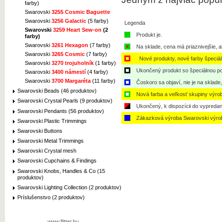
farby)
Swarovski
3255 Cosmic Baguette
Swarovski
3256 Galactic
(5 farby)
Legenda
Swarovski
3259 Heart Sew-on
(2
Produkt je.
farby)
Swarovski
3261 Hexagon
(7 farby)
Na sklade, cena má priaznivejšie, a
Swarovski
3265 Cosmic
(7 farby)
Nové produkty, nové farby špeciá
Swarovski
3270 trojuholník
(1 farby)
Ukončený produkt so špeciálnou po
Swarovski
3400 námestí
(4 farby)
Swarovski
3700 Margaréta
(11 farby)
Čoskoro sa objaví, nie je na sklade
Swarovski Beads (46 produktov)
Nová farba a veľkosť skupiny výro
Swarovski Crystal Pearls (9 produktov)
Ukončený, k dispozícii do vypredan
Swarovski Pendants (56 produktov)
Zákazková výroba Swarovski výro
Swarovski Plastic Trimmings
Swarovski Buttons
Swarovski Metal Trimmings
Swarovski Crystal mesh
Swarovski Cupchains & Findings
Swarovski Knobs, Handles & Co (15
produktov)
Swarovski Lighting Collection (2 produktov)
Príslušenstvo (2 produktov)
www.flitter.hu