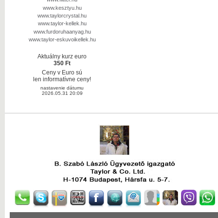
www.kesztyu.hu
www.taylorcrystal.hu
www.taylor-kellek.hu
www.furdoruhaanyag.hu
www.taylor-eskuvoikellek.hu
Aktuálny kurz euro
350 Ft
Ceny v Euro sú
len informatívne ceny!
nastavenie dátumu
2026.05.31 20:09