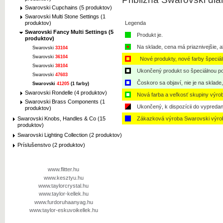
Swarovski Cupchains (5 produktov)
Swarovski Multi Stone Settings (1
Legenda
produktov)
Swarovski Fancy Multi Settings (5
Produkt je.
produktov)
Na sklade, cena má priaznivejšie, a
Swarovski
33104
Swarovski
36104
Nové produkty, nové farby špeciá
Swarovski
38104
Ukončený produkt so špeciálnou po
Swarovski
47603
Čoskoro sa objaví, nie je na sklade
Swarovski
41205
(1 farby)
Swarovski Rondelle (4 produktov)
Nová farba a veľkosť skupiny výro
Swarovski Brass Components (1
Ukončený, k dispozícii do vypredan
produktov)
Swarovski Knobs, Handles & Co (15
Zákazková výroba Swarovski výro
produktov)
Swarovski Lighting Collection (2 produktov)
Príslušenstvo (2 produktov)
www.flitter.hu
www.kesztyu.hu
www.taylorcrystal.hu
www.taylor-kellek.hu
www.furdoruhaanyag.hu
www.taylor-eskuvoikellek.hu