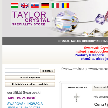
CRYSTAL TAYLOR OBCHODY KONTAK
Swarovski Crys
najlepšia maloobchod
Produkty k dispozíci
okamžite, alebo j
ÚVODNÁ STRÁNKA
SWAROVSKI CUP
Swarovski 
certifikát Swarovski
Kód produkt
Tabuľka veľkostí
SWAROVSKI
INOVÁCIA
Cena / 
JESEŇ / ZIMA 2017/18