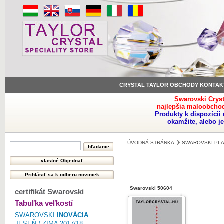
CRYSTAL TAYLOR OBCHODY KONTAK
Swarovski Crys
najlepšia maloobchod
Produkty k dispozíci
okamžite, alebo j
ÚVODNÁ STRÁNKA
SWAROVSKI PLA
Swarovski 50604
certifikát Swarovski
Tabuľka veľkostí
SWAROVSKI
INOVÁCIA
JESEŇ / ZIMA 2017/18