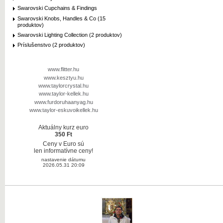
Swarovski Cupchains & Findings
Swarovski Knobs, Handles & Co (15
produktov)
Swarovski Lighting Collection (2 produktov)
Príslušenstvo (2 produktov)
www.flitter.hu
www.kesztyu.hu
www.taylorcrystal.hu
www.taylor-kellek.hu
www.furdoruhaanyag.hu
www.taylor-eskuvoikellek.hu
Aktuálny kurz euro
350 Ft
Ceny v Euro sú
len informatívne ceny!
nastavenie dátumu
2026.05.31 20:09