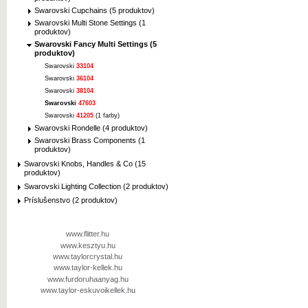
Swarovski Cupchains (5 produktov)
Swarovski Multi Stone Settings (1
produktov)
Swarovski Fancy Multi Settings (5
produktov)
Swarovski
33104
Swarovski
36104
Swarovski
38104
Swarovski
47603
Swarovski
41205
(1 farby)
Swarovski Rondelle (4 produktov)
Swarovski Brass Components (1
produktov)
Swarovski Knobs, Handles & Co (15
produktov)
Swarovski Lighting Collection (2 produktov)
Príslušenstvo (2 produktov)
www.flitter.hu
www.kesztyu.hu
www.taylorcrystal.hu
www.taylor-kellek.hu
www.furdoruhaanyag.hu
www.taylor-eskuvoikellek.hu