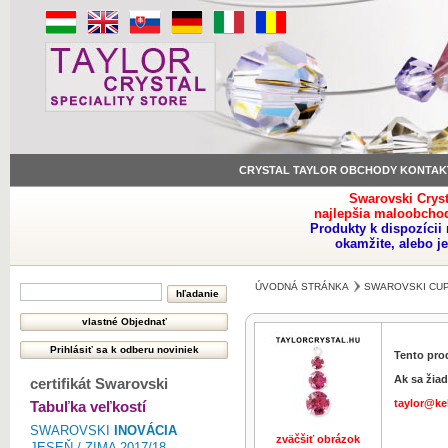
CRYSTAL TAYLOR OBCHODY KONTAK
Swarovski Crys
najlepšia maloobchod
Produkty k dispozíci
okamžite, alebo j
ÚVODNÁ STRÁNKA
SWAROVSKI CUP
Tento pro
Ak sa žiad
certifikát Swarovski
taylor@ke
Tabuľka veľkostí
SWAROVSKI
INOVÁCIA
zväčšiť obrázok
zväčšiť obr
JESEŇ / ZIMA 2017/18