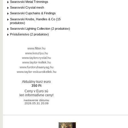
Swarovski Metal Trimmings
Swarovski Crystal mesh
Swarovski Cupchains & Findings
Swarovski Knobs, Handles & Co (15
produktov)
Swarovski Lighting Collection (2 produktov)
Príslušenstvo (2 produktov)
www.flitter.hu
www.kesztyu.hu
www.taylorcrystal.hu
www.taylor-kellek.hu
www.furdoruhaanyag.hu
www.taylor-eskuvoikellek.hu
Aktuálny kurz euro
350 Ft
Ceny v Euro sú
len informatívne ceny!
nastavenie dátumu
2026.05.31 20:09