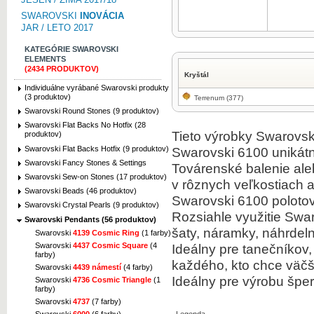
SWAROVSKI
INOVÁCIA
JAR / LETO 2017
KATEGÓRIE SWAROVSKI
ELEMENTS
(2434 PRODUKTOV)
Kryštál
Individuálne vyrábané Swarovski produkty
(3 produktov)
Terrenum (377)
Swarovski Round Stones (9 produktov)
Swarovski Flat Backs No Hotfix (28
Tieto výrobky Swarovski
produktov)
Swarovski Flat Backs Hotfix (9 produktov)
Swarovski 6100 unikátn
Swarovski Fancy Stones & Settings
Továrenské balenie ale
Swarovski Sew-on Stones (17 produktov)
v rôznych veľkostiach a
Swarovski Beads (46 produktov)
Swarovski 6100 polotov
Swarovski Crystal Pearls (9 produktov)
Rozsiahle využitie Swa
Swarovski Pendants (56 produktov)
šaty, náramky, náhrde
Swarovski
4139 Cosmic Ring
(1 farby)
Swarovski
4437 Cosmic Square
(4
Ideálny pre tanečníkov,
farby)
každého, kto chce väčši
Swarovski
4439 námestí
(4 farby)
Ideálny pre výrobu šper
Swarovski
4736 Cosmic Triangle
(1
farby)
Swarovski
4737
(7 farby)
Swarovski
6000
(6 farby)