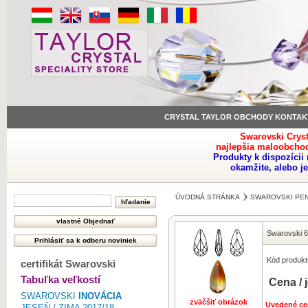
CRYSTAL TAYLOR OBCHODY KONTAK
Swarovski Crys
najlepšia maloobchod
Produkty k dispozíci
okamžite, alebo j
ÚVODNÁ STRÁNKA
SWAROVSKI PE
Swarovski 
Kód produkt
certifikát Swarovski
Tabuľka veľkostí
Cena / 
SWAROVSKI
INOVÁCIA
zväčšiť obrázok
Uvedené ce
JESEŇ / ZIMA 2017/18