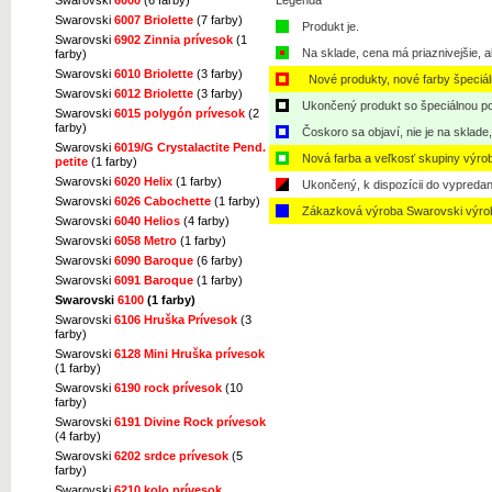
Legenda
Swarovski
6007 Briolette
(7 farby)
Produkt je.
Swarovski
6902 Zinnia prívesok
(1
Na sklade, cena má priaznivejšie, a
farby)
Swarovski
6010 Briolette
(3 farby)
Nové produkty, nové farby špeciá
Swarovski
6012 Briolette
(3 farby)
Ukončený produkt so špeciálnou po
Swarovski
6015 polygón prívesok
(2
farby)
Čoskoro sa objaví, nie je na sklade
Swarovski
6019/G Crystalactite Pend.
Nová farba a veľkosť skupiny výro
petite
(1 farby)
Swarovski
6020 Helix
(1 farby)
Ukončený, k dispozícii do vypredan
Swarovski
6026 Cabochette
(1 farby)
Zákazková výroba Swarovski výro
Swarovski
6040 Helios
(4 farby)
Swarovski
6058 Metro
(1 farby)
Swarovski
6090 Baroque
(6 farby)
Swarovski
6091 Baroque
(1 farby)
Swarovski
6100
(1 farby)
Swarovski
6106 Hruška Prívesok
(3
farby)
Swarovski
6128 Mini Hruška prívesok
(1 farby)
Swarovski
6190 rock prívesok
(10
farby)
Swarovski
6191 Divine Rock prívesok
(4 farby)
Swarovski
6202 srdce prívesok
(5
farby)
Swarovski
6210 kolo prívesok