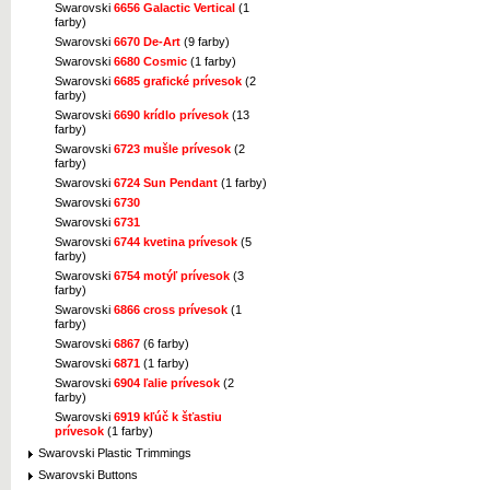
Swarovski
6656 Galactic Vertical
(1
farby)
Swarovski
6670 De-Art
(9 farby)
Swarovski
6680 Cosmic
(1 farby)
Swarovski
6685 grafické prívesok
(2
farby)
Swarovski
6690 krídlo prívesok
(13
farby)
Swarovski
6723 mušle prívesok
(2
farby)
Swarovski
6724 Sun Pendant
(1 farby)
Swarovski
6730
Swarovski
6731
Swarovski
6744 kvetina prívesok
(5
farby)
Swarovski
6754 motýľ prívesok
(3
farby)
Swarovski
6866 cross prívesok
(1
farby)
Swarovski
6867
(6 farby)
Swarovski
6871
(1 farby)
Swarovski
6904 ľalie prívesok
(2
farby)
Swarovski
6919 kľúč k šťastiu
prívesok
(1 farby)
Swarovski Plastic Trimmings
Swarovski Buttons