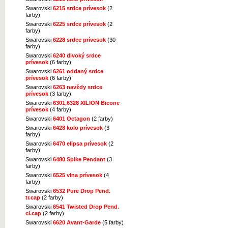
Swarovski
6215 srdce prívesok
(2
farby)
Swarovski
6225 srdce prívesok
(2
farby)
Swarovski
6228 srdce prívesok
(30
farby)
Swarovski
6240 divoký srdce
prívesok
(6 farby)
Swarovski
6261 oddaný srdce
prívesok
(6 farby)
Swarovski
6263 navždy srdce
prívesok
(3 farby)
Swarovski
6301,6328 XILION Bicone
prívesok
(4 farby)
Swarovski
6401 Octagon
(2 farby)
Swarovski
6428 kolo prívesok
(3
farby)
Swarovski
6470 elipsa prívesok
(2
farby)
Swarovski
6480 Spike Pendant
(3
farby)
Swarovski
6525 vlna prívesok
(4
farby)
Swarovski
6532 Pure Drop Pend.
tr.cap
(2 farby)
Swarovski
6541 Twisted Drop Pend.
cl.cap
(2 farby)
Swarovski
6620 Avant-Garde
(5 farby)