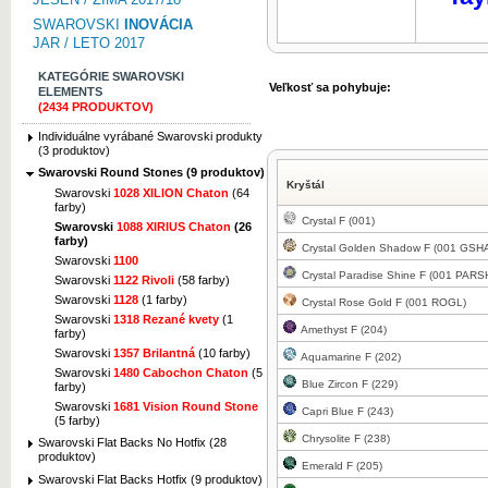
SWAROVSKI
INOVÁCIA
JAR / LETO 2017
KATEGÓRIE SWAROVSKI
Veľkosť sa pohybuje:
ELEMENTS
(2434 PRODUKTOV)
Individuálne vyrábané Swarovski produkty
(3 produktov)
Swarovski Round Stones (9 produktov)
Kryštál
Swarovski
1028 XILION Chaton
(64
farby)
Crystal F (001)
Swarovski
1088 XIRIUS Chaton
(26
farby)
Crystal Golden Shadow F (001 GSH
Swarovski
1100
Crystal Paradise Shine F (001 PARS
Swarovski
1122 Rivoli
(58 farby)
Swarovski
1128
(1 farby)
Crystal Rose Gold F (001 ROGL)
Swarovski
1318 Rezané kvety
(1
Amethyst F (204)
farby)
Swarovski
1357 Brilantná
(10 farby)
Aquamarine F (202)
Swarovski
1480 Cabochon Chaton
(5
Blue Zircon F (229)
farby)
Swarovski
1681 Vision Round Stone
Capri Blue F (243)
(5 farby)
Chrysolite F (238)
Swarovski Flat Backs No Hotfix (28
produktov)
Emerald F (205)
Swarovski Flat Backs Hotfix (9 produktov)