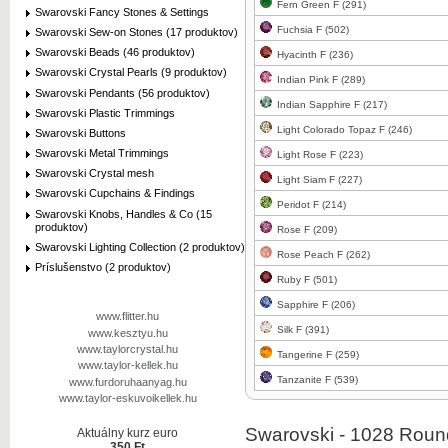
Fern Green F (291)
Swarovski Fancy Stones & Settings
Fuchsia F (502)
Swarovski Sew-on Stones (17 produktov)
Swarovski Beads (46 produktov)
Hyacinth F (236)
Swarovski Crystal Pearls (9 produktov)
Indian Pink F (289)
Swarovski Pendants (56 produktov)
Indian Sapphire F (217)
Swarovski Plastic Trimmings
Light Colorado Topaz F (246)
Swarovski Buttons
Swarovski Metal Trimmings
Light Rose F (223)
Swarovski Crystal mesh
Light Siam F (227)
Swarovski Cupchains & Findings
Peridot F (214)
Swarovski Knobs, Handles & Co (15
produktov)
Rose F (209)
Swarovski Lighting Collection (2 produktov)
Rose Peach F (262)
Príslušenstvo (2 produktov)
Ruby F (501)
Sapphire F (206)
www.flitter.hu
Silk F (391)
www.kesztyu.hu
www.taylorcrystal.hu
Tangerine F (259)
www.taylor-kellek.hu
Tanzanite F (539)
www.furdoruhaanyag.hu
www.taylor-eskuvoikellek.hu
Swarovski
-
1028
Roun
Aktuálny kurz euro
350 Ft