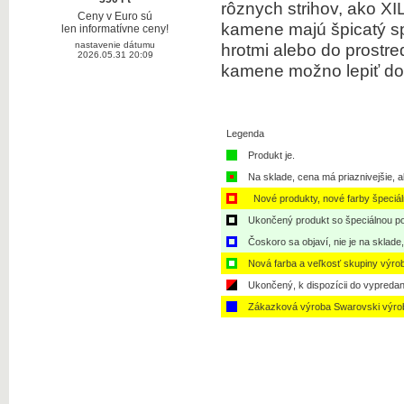
rôznych
strihov,
ako
XI
Ceny v Euro sú
kamene majú
špicatý
s
len informatívne ceny!
hrotmi
alebo
do prostre
nastavenie dátumu
2026.05.31 20:09
kamene
možno
lepiť
do
Legenda
Produkt je.
Na sklade, cena má priaznivejšie, a
Nové produkty, nové farby špeciá
Ukončený produkt so špeciálnou po
Čoskoro sa objaví, nie je na sklade
Nová farba a veľkosť skupiny výro
Ukončený, k dispozícii do vypredan
Zákazková výroba Swarovski výro