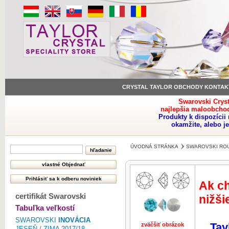
CRYSTAL TAYLOR OBCHODY KONTAK
Swarovski Crys
najlepšia maloobchod
Produkty k dispozíci
okamžite, alebo j
ÚVODNÁ STRÁNKA
SWAROVSKI RO
Ak ch
certifikát Swarovski
nižši
Tabuľka veľkostí
SWAROVSKI
INOVÁCIA
Tay
zväčšiť obrázok
zväčšiť obr
JESEŇ / ZIMA 2017/18