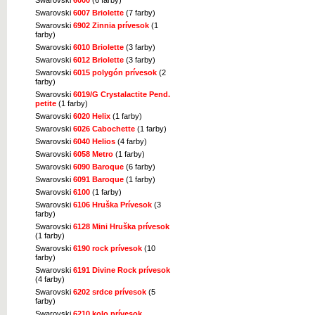
Swarovski
6007 Briolette
(7 farby)
Swarovski
6902 Zinnia prívesok
(1
farby)
Swarovski
6010 Briolette
(3 farby)
Swarovski
6012 Briolette
(3 farby)
Swarovski
6015 polygón prívesok
(2
farby)
Swarovski
6019/G Crystalactite Pend.
petite
(1 farby)
Swarovski
6020 Helix
(1 farby)
Swarovski
6026 Cabochette
(1 farby)
Swarovski
6040 Helios
(4 farby)
Swarovski
6058 Metro
(1 farby)
Swarovski
6090 Baroque
(6 farby)
Swarovski
6091 Baroque
(1 farby)
Swarovski
6100
(1 farby)
Swarovski
6106 Hruška Prívesok
(3
farby)
Swarovski
6128 Mini Hruška prívesok
(1 farby)
Swarovski
6190 rock prívesok
(10
farby)
Swarovski
6191 Divine Rock prívesok
(4 farby)
Swarovski
6202 srdce prívesok
(5
farby)
Swarovski
6210 kolo prívesok