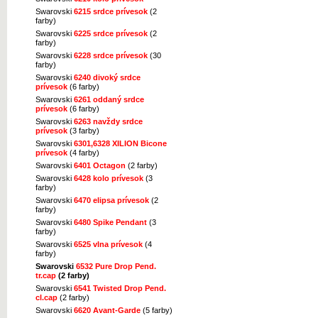
Swarovski
6215 srdce prívesok
(2
farby)
Swarovski
6225 srdce prívesok
(2
farby)
Swarovski
6228 srdce prívesok
(30
farby)
Swarovski
6240 divoký srdce
prívesok
(6 farby)
Swarovski
6261 oddaný srdce
prívesok
(6 farby)
Swarovski
6263 navždy srdce
prívesok
(3 farby)
Swarovski
6301,6328 XILION Bicone
prívesok
(4 farby)
Swarovski
6401 Octagon
(2 farby)
Swarovski
6428 kolo prívesok
(3
farby)
Swarovski
6470 elipsa prívesok
(2
farby)
Swarovski
6480 Spike Pendant
(3
farby)
Swarovski
6525 vlna prívesok
(4
farby)
Swarovski
6532 Pure Drop Pend.
tr.cap
(2 farby)
Swarovski
6541 Twisted Drop Pend.
cl.cap
(2 farby)
Swarovski
6620 Avant-Garde
(5 farby)