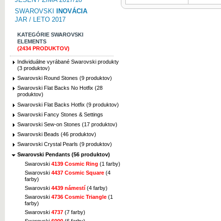
SWAROVSKI
INOVÁCIA
JAR / LETO 2017
KATEGÓRIE SWAROVSKI
ELEMENTS
(2434 PRODUKTOV)
Individuálne vyrábané Swarovski produkty
(3 produktov)
Swarovski Round Stones (9 produktov)
Swarovski Flat Backs No Hotfix (28
produktov)
Swarovski Flat Backs Hotfix (9 produktov)
Swarovski Fancy Stones & Settings
Swarovski Sew-on Stones (17 produktov)
Swarovski Beads (46 produktov)
Swarovski Crystal Pearls (9 produktov)
Swarovski Pendants (56 produktov)
Swarovski
4139 Cosmic Ring
(1 farby)
Swarovski
4437 Cosmic Square
(4
farby)
Swarovski
4439 námestí
(4 farby)
Swarovski
4736 Cosmic Triangle
(1
farby)
Swarovski
4737
(7 farby)
Swarovski
6000
(6 farby)