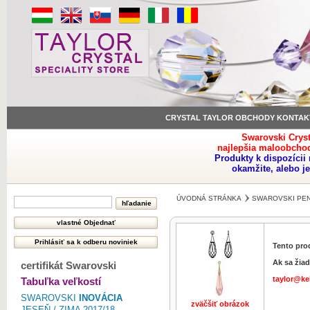
CRYSTAL TAYLOR OBCHODY KONTAK
Swarovski Crys
najlepšia maloobchod
Produkty k dispozíci
okamžite, alebo j
ÚVODNÁ STRÁNKA
SWAROVSKI PE
Tento pro
Ak sa žiad
certifikát Swarovski
taylor@ke
Tabuľka veľkostí
SWAROVSKI
INOVÁCIA
zväčšiť obrázok
zväčšiť obr
JESEŇ / ZIMA 2017/18