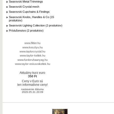
Swarovski Metal Trimmings
Swarovski Crystal mesh
Swarovski Cupchains & Findings
Swarovski Knobs, Handles & Co (15
produktov)
Swarovski Lighting Collection (2 produktov)
Príslušenstvo (2 produktov)
www.flitter.hu
www.kesztyu.hu
www.taylorcrystal.hu
www.taylor-kellek.hu
www.furdoruhaanyag.hu
www.taylor-eskuvoikellek.hu
Aktuálny kurz euro
350 Ft
Ceny v Euro sú
len informatívne ceny!
nastavenie dátumu
2026.05.31 20:09