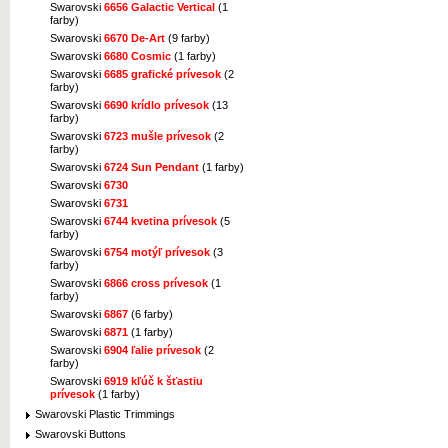
Swarovski
6656 Galactic Vertical
(1
farby)
Swarovski
6670 De-Art
(9 farby)
Swarovski
6680 Cosmic
(1 farby)
Swarovski
6685 grafické prívesok
(2
farby)
Swarovski
6690 krídlo prívesok
(13
farby)
Swarovski
6723 mušle prívesok
(2
farby)
Swarovski
6724 Sun Pendant
(1 farby)
Swarovski
6730
Swarovski
6731
Swarovski
6744 kvetina prívesok
(5
farby)
Swarovski
6754 motýľ prívesok
(3
farby)
Swarovski
6866 cross prívesok
(1
farby)
Swarovski
6867
(6 farby)
Swarovski
6871
(1 farby)
Swarovski
6904 ľalie prívesok
(2
farby)
Swarovski
6919 kľúč k šťastiu
prívesok
(1 farby)
Swarovski Plastic Trimmings
Swarovski Buttons