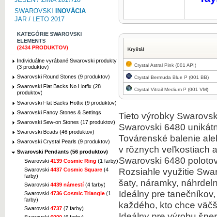
SWAROVSKI
INOVÁCIA
JAR / LETO 2017
KATEGÓRIE SWAROVSKI
ELEMENTS
(2434 PRODUKTOV)
Kryštál
Individuálne vyrábané Swarovski produkty
Crystal Astral Pink (001 API)
(3 produktov)
Swarovski Round Stones (9 produktov)
Crystal Bermuda Blue P (001 BB)
Swarovski Flat Backs No Hotfix (28
Crystal Vitrail Medium P (001 VM)
produktov)
Swarovski Flat Backs Hotfix (9 produktov)
Swarovski Fancy Stones & Settings
Tieto výrobky Swarovski
Swarovski Sew-on Stones (17 produktov)
Swarovski 6480 unikátn
Swarovski Beads (46 produktov)
Továrenské balenie ale
Swarovski Crystal Pearls (9 produktov)
v rôznych veľkostiach a
Swarovski Pendants (56 produktov)
Swarovski 6480 polotov
Swarovski
4139 Cosmic Ring
(1 farby)
Rozsiahle využitie Swa
Swarovski
4437 Cosmic Square
(4
farby)
šaty, náramky, náhrde
Swarovski
4439 námestí
(4 farby)
Ideálny pre tanečníkov,
Swarovski
4736 Cosmic Triangle
(1
farby)
každého, kto chce väčši
Swarovski
4737
(7 farby)
Ideálny pre výrobu šper
Swarovski
6000
(6 farby)