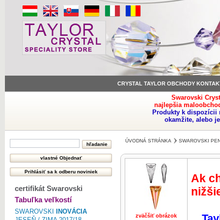
CRYSTAL TAYLOR OBCHODY KONTAK
Swarovski Crys
najlepšia maloobchod
Produkty k dispozíci
okamžite, alebo j
ÚVODNÁ STRÁNKA
SWAROVSKI PE
Ak ch
certifikát Swarovski
nižši
Tabuľka veľkostí
SWAROVSKI
INOVÁCIA
Tay
zväčšiť obrázok
zväčšiť obr
JESEŇ / ZIMA 2017/18