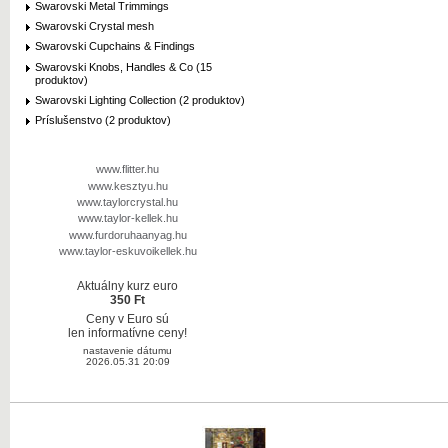
Swarovski Metal Trimmings
Swarovski Crystal mesh
Swarovski Cupchains & Findings
Swarovski Knobs, Handles & Co (15
produktov)
Swarovski Lighting Collection (2 produktov)
Príslušenstvo (2 produktov)
www.flitter.hu
www.kesztyu.hu
www.taylorcrystal.hu
www.taylor-kellek.hu
www.furdoruhaanyag.hu
www.taylor-eskuvoikellek.hu
Aktuálny kurz euro
350 Ft
Ceny v Euro sú
len informatívne ceny!
nastavenie dátumu
2026.05.31 20:09