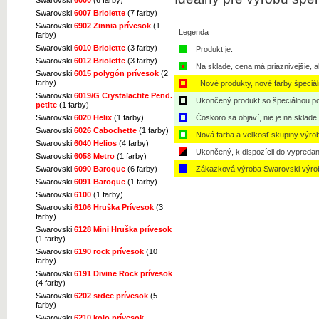
Swarovski
6007 Briolette
(7 farby)
Swarovski
6902 Zinnia prívesok
(1
Legenda
farby)
Swarovski
6010 Briolette
(3 farby)
Produkt je.
Swarovski
6012 Briolette
(3 farby)
Na sklade, cena má priaznivejšie, a
Swarovski
6015 polygón prívesok
(2
farby)
Nové produkty, nové farby špeciá
Swarovski
6019/G Crystalactite Pend.
Ukončený produkt so špeciálnou po
petite
(1 farby)
Swarovski
6020 Helix
(1 farby)
Čoskoro sa objaví, nie je na sklade
Swarovski
6026 Cabochette
(1 farby)
Nová farba a veľkosť skupiny výro
Swarovski
6040 Helios
(4 farby)
Ukončený, k dispozícii do vypredan
Swarovski
6058 Metro
(1 farby)
Swarovski
6090 Baroque
(6 farby)
Zákazková výroba Swarovski výro
Swarovski
6091 Baroque
(1 farby)
Swarovski
6100
(1 farby)
Swarovski
6106 Hruška Prívesok
(3
farby)
Swarovski
6128 Mini Hruška prívesok
(1 farby)
Swarovski
6190 rock prívesok
(10
farby)
Swarovski
6191 Divine Rock prívesok
(4 farby)
Swarovski
6202 srdce prívesok
(5
farby)
Swarovski
6210 kolo prívesok