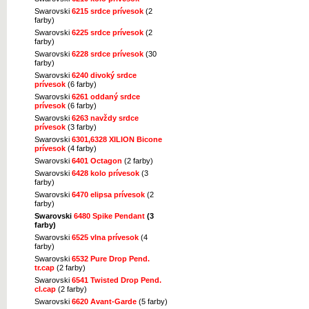
Swarovski
6215 srdce prívesok
(2
farby)
Swarovski
6225 srdce prívesok
(2
farby)
Swarovski
6228 srdce prívesok
(30
farby)
Swarovski
6240 divoký srdce
prívesok
(6 farby)
Swarovski
6261 oddaný srdce
prívesok
(6 farby)
Swarovski
6263 navždy srdce
prívesok
(3 farby)
Swarovski
6301,6328 XILION Bicone
prívesok
(4 farby)
Swarovski
6401 Octagon
(2 farby)
Swarovski
6428 kolo prívesok
(3
farby)
Swarovski
6470 elipsa prívesok
(2
farby)
Swarovski
6480 Spike Pendant
(3
farby)
Swarovski
6525 vlna prívesok
(4
farby)
Swarovski
6532 Pure Drop Pend.
tr.cap
(2 farby)
Swarovski
6541 Twisted Drop Pend.
cl.cap
(2 farby)
Swarovski
6620 Avant-Garde
(5 farby)