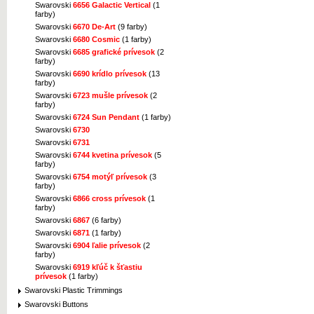
Swarovski
6656 Galactic Vertical
(1
farby)
Swarovski
6670 De-Art
(9 farby)
Swarovski
6680 Cosmic
(1 farby)
Swarovski
6685 grafické prívesok
(2
farby)
Swarovski
6690 krídlo prívesok
(13
farby)
Swarovski
6723 mušle prívesok
(2
farby)
Swarovski
6724 Sun Pendant
(1 farby)
Swarovski
6730
Swarovski
6731
Swarovski
6744 kvetina prívesok
(5
farby)
Swarovski
6754 motýľ prívesok
(3
farby)
Swarovski
6866 cross prívesok
(1
farby)
Swarovski
6867
(6 farby)
Swarovski
6871
(1 farby)
Swarovski
6904 ľalie prívesok
(2
farby)
Swarovski
6919 kľúč k šťastiu
prívesok
(1 farby)
Swarovski Plastic Trimmings
Swarovski Buttons