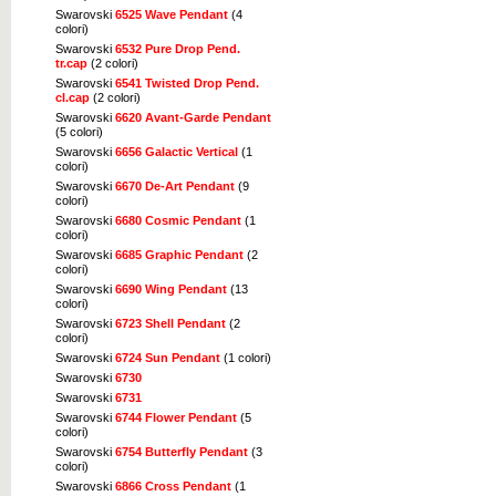
Swarovski
6525 Wave Pendant
(4
colori)
Swarovski
6532 Pure Drop Pend.
tr.cap
(2 colori)
Swarovski
6541 Twisted Drop Pend.
cl.cap
(2 colori)
Swarovski
6620 Avant-Garde Pendant
(5 colori)
Swarovski
6656 Galactic Vertical
(1
colori)
Swarovski
6670 De-Art Pendant
(9
colori)
Swarovski
6680 Cosmic Pendant
(1
colori)
Swarovski
6685 Graphic Pendant
(2
colori)
Swarovski
6690 Wing Pendant
(13
colori)
Swarovski
6723 Shell Pendant
(2
colori)
Swarovski
6724 Sun Pendant
(1 colori)
Swarovski
6730
Swarovski
6731
Swarovski
6744 Flower Pendant
(5
colori)
Swarovski
6754 Butterfly Pendant
(3
colori)
Swarovski
6866 Cross Pendant
(1