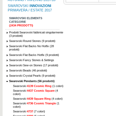
SWAROVSKI
INNOVAZIONI
PRIMAVERA / ESTATE 2017
SWAROVSKI ELEMENTS
CATEGORIE
(2434 PRODOTTI)
Prodotti Swarovski fabbricati singolarmente
(3 prodotti)
Swarovski Round Stones (9 prodotti)
Swarovski Flat Backs No Hotfix (28
prodotti)
Swarovski Flat Backs Hotfix (9 prodotti)
Swarovski Fancy Stones & Settings
Swarovski Sew-on Stones (17 prodotti)
Swarovski Beads (46 prodotti)
Swarovski Crystal Pearls (9 prodotti)
Swarovski Pendants (56 prodotti)
Swarovski
4139 Cosmic Ring
(1 colori)
Swarovski
4437 Cosmic Square
(4
colori)
Swarovski
4439 Square Ring
(4 colori)
Swarovski
4736 Cosmic Triangle
(1
colori)
Swarovski
4737
(7 colori)
Swarovski
6000
(6 colori)