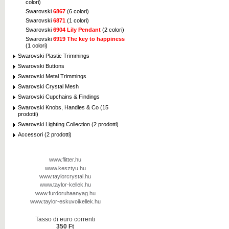
colori)
Swarovski
6867
(6 colori)
Swarovski
6871
(1 colori)
Swarovski
6904 Lily Pendant
(2 colori)
Swarovski
6919 The key to happiness
(1 colori)
Swarovski Plastic Trimmings
Swarovski Buttons
Swarovski Metal Trimmings
Swarovski Crystal Mesh
Swarovski Cupchains & Findings
Swarovski Knobs, Handles & Co (15
prodotti)
Swarovski Lighting Collection (2 prodotti)
Accessori (2 prodotti)
www.flitter.hu
www.kesztyu.hu
www.taylorcrystal.hu
www.taylor-kellek.hu
www.furdoruhaanyag.hu
www.taylor-eskuvoikellek.hu
Tasso di euro correnti
350 Ft