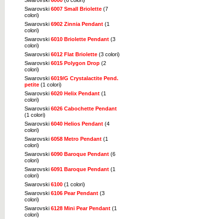
Swarovski
6007 Small Briolette
(7
colori)
Swarovski
6902 Zinnia Pendant
(1
colori)
Swarovski
6010 Briolette Pendant
(3
colori)
Swarovski
6012 Flat Briolette
(3 colori)
Swarovski
6015 Polygon Drop
(2
colori)
Swarovski
6019/G Crystalactite Pend.
petite
(1 colori)
Swarovski
6020 Helix Pendant
(1
colori)
Swarovski
6026 Cabochette Pendant
(1 colori)
Swarovski
6040 Helios Pendant
(4
colori)
Swarovski
6058 Metro Pendant
(1
colori)
Swarovski
6090 Baroque Pendant
(6
colori)
Swarovski
6091 Baroque Pendant
(1
colori)
Swarovski
6100
(1 colori)
Swarovski
6106 Pear Pendant
(3
colori)
Swarovski
6128 Mini Pear Pendant
(1
colori)