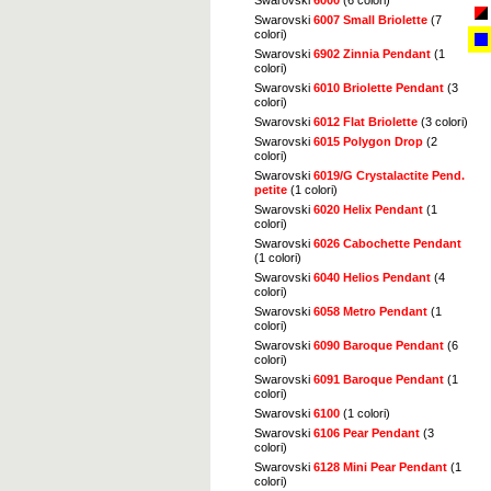
Swarovski
6007 Small Briolette
(7
colori)
Swarovski
6902 Zinnia Pendant
(1
colori)
Swarovski
6010 Briolette Pendant
(3
colori)
Swarovski
6012 Flat Briolette
(3 colori)
Swarovski
6015 Polygon Drop
(2
colori)
Swarovski
6019/G Crystalactite Pend.
petite
(1 colori)
Swarovski
6020 Helix Pendant
(1
colori)
Swarovski
6026 Cabochette Pendant
(1 colori)
Swarovski
6040 Helios Pendant
(4
colori)
Swarovski
6058 Metro Pendant
(1
colori)
Swarovski
6090 Baroque Pendant
(6
colori)
Swarovski
6091 Baroque Pendant
(1
colori)
Swarovski
6100
(1 colori)
Swarovski
6106 Pear Pendant
(3
colori)
Swarovski
6128 Mini Pear Pendant
(1
colori)