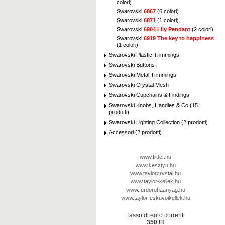
colori)
Swarovski
6867
(6 colori)
Swarovski
6871
(1 colori)
Swarovski
6904 Lily Pendant
(2 colori)
Swarovski
6919 The key to happiness
(1 colori)
Swarovski Plastic Trimmings
Swarovski Buttons
Swarovski Metal Trimmings
Swarovski Crystal Mesh
Swarovski Cupchains & Findings
Swarovski Knobs, Handles & Co (15
prodotti)
Swarovski Lighting Collection (2 prodotti)
Accessori (2 prodotti)
www.flitter.hu
www.kesztyu.hu
www.taylorcrystal.hu
www.taylor-kellek.hu
www.furdoruhaanyag.hu
www.taylor-eskuvoikellek.hu
Tasso di euro correnti
350 Ft