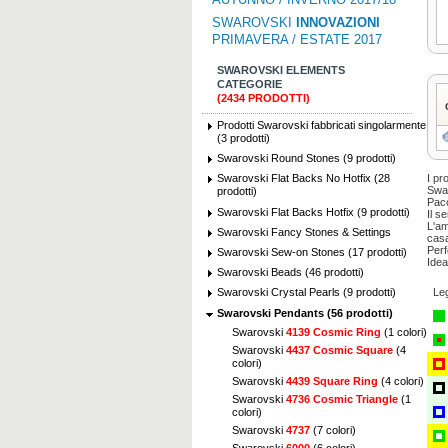
SWAROVSKI
INNOVAZIONI
PRIMAVERA / ESTATE 2017
SWAROVSKI ELEMENTS
CATEGORIE
(2434 PRODOTTI)
Prodotti Swarovski fabbricati singolarmente
(3 prodotti)
Swarovski Round Stones (9 prodotti)
I pr
Swarovski Flat Backs No Hotfix (28
Swar
prodotti)
Pacc
Swarovski Flat Backs Hotfix (9 prodotti)
Il s
L'am
Swarovski Fancy Stones & Settings
casa
Perf
Swarovski Sew-on Stones (17 prodotti)
Idea
Swarovski Beads (46 prodotti)
Le
Swarovski Crystal Pearls (9 prodotti)
Swarovski Pendants (56 prodotti)
Swarovski
4139 Cosmic Ring
(1 colori)
Swarovski
4437 Cosmic Square
(4
colori)
Swarovski
4439 Square Ring
(4 colori)
Swarovski
4736 Cosmic Triangle
(1
colori)
Swarovski
4737
(7 colori)
Swarovski
6000
(6 colori)