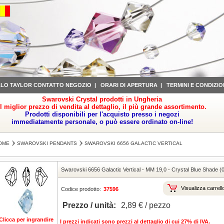
LLO TAYLOR CONTATTO NEGOZIO
|
ORARI DI APERTURA
|
TERMINI E CONDIZIO
Swarovski Crystal prodotti in Ungheria
il miglior prezzo di vendita al dettaglio, il più grande assortimento.
Prodotti disponibili per l'acquisto presso i negozi
immediatamente personale, o può essere ordinato on-line!
OME
SWAROVSKI PENDANTS
SWAROVSKI 6656 GALACTIC VERTICAL
Swarovski 6656 Galactic Vertical
-
MM 19,0
-
Crystal Blue Shade 
Visualizza carrell
Codice prodotto:
37596
Prezzo / unità:
2,89 € / pezzo
Clicca per ingrandire
I prezzi indicati sono prezzi al dettaglio di cui 27% di IVA.