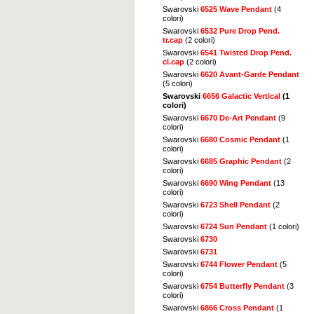
Swarovski
6525 Wave Pendant
(4
colori)
Swarovski
6532 Pure Drop Pend.
tr.cap
(2 colori)
Swarovski
6541 Twisted Drop Pend.
cl.cap
(2 colori)
Swarovski
6620 Avant-Garde Pendant
(5 colori)
Swarovski
6656 Galactic Vertical
(1
colori)
Swarovski
6670 De-Art Pendant
(9
colori)
Swarovski
6680 Cosmic Pendant
(1
colori)
Swarovski
6685 Graphic Pendant
(2
colori)
Swarovski
6690 Wing Pendant
(13
colori)
Swarovski
6723 Shell Pendant
(2
colori)
Swarovski
6724 Sun Pendant
(1 colori)
Swarovski
6730
Swarovski
6731
Swarovski
6744 Flower Pendant
(5
colori)
Swarovski
6754 Butterfly Pendant
(3
colori)
Swarovski
6866 Cross Pendant
(1