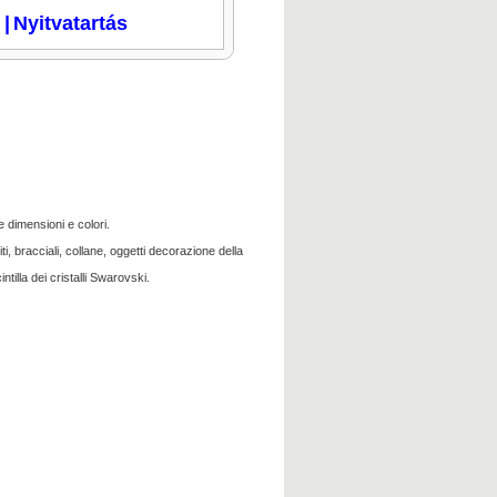
i
|
Nyitvatartás
e dimensioni e colori.
i, bracciali, collane, oggetti decorazione della
ntilla dei cristalli Swarovski.