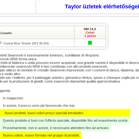
Taylor üzletek elérhetősége
MM 19,0
Colori
Cristallo
1 pezzo
Crystal Blue Shade (001 BLSH)
odotti Swarovski è estremamente luminoso, scintillante di rifrazione.
ovski 6656 forma unica.
hetti di fabbrica o unità possono essere acquistati, una grande varietà è disponibile in divers
emilavorato swarovski 6656 è ben combinato con altri prodotti swarovski.
pio utilizzo di ciondolo in cristallo Swarovski impreziosito con i costumi di danza, diadema, abit
 e molto altro.
etto per i ballerini, per il pattinaggio artistico, ginnastica ritmica, spose e chiunque voglia più sci
le per la produzione di gioielli, come swarovski diamantati qualità approssimativa.
ggenda
In magazzino.
In azione, il prezzo sono più favorevole che mai.
Nuovi prodotti, nuovi colori prezzi speciali introduttivi.
Questo prodotto è fuori con l'offerta speciale, disponibile fino ad esaurimento scorte.
Prossimamente, non in azione, è necessario attendere fino ad arrivare.
Nuovo colore, nuovo formato nel gruppo di prodotti.