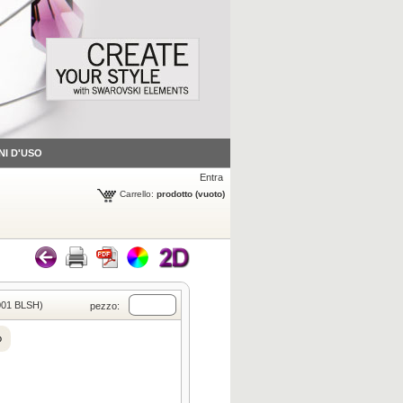
NI D'USO
Entra
Carrello:
prodotto
(vuoto)
(001 BLSH)
pezzo:
o