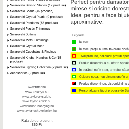
Perfect pentru
dansator
Swarovski Sew-on Stones (17 produse)
mirese
și
oricine doreșt
Swarovski Beads (46 produse)
Ideal pentru
a face bijute
Swarovski Crystal Pearls (9 produse)
aproximative
.
Swarovski Pendants (56 produse)
Swarovski Plastic Trimmings
Swarovski Buttons
Legendă
Swarovski Metal Trimmings
În stoc.
Swarovski Crystal Mesh
În stoc, prețul au mai favorabil decâ
Swarovski Cupchains & Findings
Noi produse, noi culori preturi spec
Swarovski Knobs, Handles & Co (15
produse)
Produs discontinuu cu oferte speciale,
Swarovski Lighting Collection (2 produse)
în curând, nu în stoc, ar trebui să 
Accessories (2 produse)
Culoare noua, nou dimensiune în g
Produs discontinuu, disponibil timp ce
www.flitter.hu
Personalizat-a făcut produse de Sw
www.kesztyu.hu
www.taylorcrystal.hu
www.taylor-kellek.hu
www.furdoruhaanyag.hu
www.taylor-eskuvoikellek.hu
Rata de euro curent
350 Ft