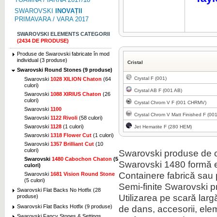
SWAROVSKI
INOVAȚII
PRIMAVARA / VARA 2017
SWAROVSKI ELEMENTS CATEGORII
(2434 DE PRODUSE)
Produse de Swarovski fabricate în mod
individual (3 produse)
Cristal
Swarovski Round Stones (9 produse)
Crystal F (001)
Swarovski
1028 XILION Chaton
(64
culori)
Crystal AB F (001 AB)
Swarovski
1088 XIRIUS Chaton
(26
culori)
Crystal Chrom V F (001 CHRMV)
Swarovski
1100
Crystal Chrom V Matt Finished F (0
Swarovski
1122 Rivoli
(58 culori)
Swarovski
1128
(1 culori)
Jet Hematite F (280 HEM)
Swarovski
1318 Flower Cut
(1 culori)
Swarovski
1357 Brilliant Cut
(10
culori)
Swarovski
produse
de c
Swarovski
1480 Cabochon Chaton
(5
Swarovski
1480
formă
culori)
Containere
fabrică
sau 
Swarovski
1681 Vision Round Stone
(5 culori)
Semi-
finite
Swarovski
p
Swarovski Flat Backs No Hotfix (28
Utilizarea pe scară larg
produse)
Swarovski Flat Backs Hotfix (9 produse)
de dans
,
accesorii
,
ele
Swarovski Fancy Stones & Settings