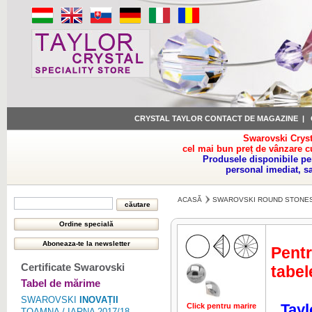
CRYSTAL TAYLOR CONTACT DE MAGAZINE
|
Swarovski Cryst
cel mai bun preț de vânzare c
Produsele disponibile pe
personal imediat, s
ACASĂ
SWAROVSKI ROUND STONE
Pentr
Certificate Swarovski
tabel
Tabel de mărime
SWAROVSKI
INOVAȚII
Tayl
Click pentru marire
Click pentru 
TOAMNA / IARNA 2017/18