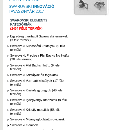
SWAROVSKI
INNOVÁCIÓ
TAVASZ/NYÁR 2017
SWAROVSKI ELEMENTS
KATEGÓRIÁK
(2434 FÉLE TERMÉK)
Egyedileg gyártatott Swarovski termékek
(3 féle termék)
Swarovski Kúposhátú kristályok (9 féle
termék)
Swarovski, Preciosa Flat Backs No Hotfix
(28 féle termék)
Swarovski Flat Backs Hotfix (9 féle
termék)
Swarovski Kristályok és foglalatok
Swarovski Varrható kristályok (17 féle
termék)
Swarovski Kristály gyöngyök (46 féle
termék)
Swarovski Igazgyöngy utánzatok (9 féle
termék)
Swarovski Kristály medálok (56 féle
termék)
Swarovski Műanyagfoglalatú rövidáruk
Swarovski Gombok