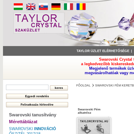
TAYLOR ÜZLET ELÉRHETŐSÉGE
Swarovski Crystal
a legkedvezőbb kiskeresked
Megjelenő termékek üzl
megvásárolhatóak vagy meg
FŐOLDAL
SWAROVSKI FÉM KERETB
Swarovski Fém
alkatrész
Swarovski tanusítvány
Mérettáblázat
SWAROVSKI
INNOVÁCIÓ
ŐSZ/TÉL 2017/18