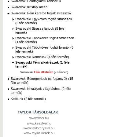
Swarovski Fémfoglalatú rövidáruk
Swarovski Kristály mesh
Swarovski Fém keretbe foglalt strasszok
Swarovski Egyköves foglalt strasszok
(6 féle termék)
Swarovski Strassz láncok (5 féle
termék)
Swarovski Többköves foglalt strasszok
(1 féle termék)
Swarovski Többköves foglalt formák (5
féle termék)
Swarovski Rondellák (4 féle termék)
Swarovski Fém alkatrészek (1 féle
termék)
Swarovski
Fém alkatrész
(2 színben)
Swarovski Bútorgombok és fogantyúk (15
féle termék)
Swarovski Kristályok világításhoz (2 féle
termék)
Kellékek (2 féle termék)
TAYLOR TÁRSOLDALAK
www.flitter.hu
www.kesztyu.hu
www.taylorcrystal.hu
www.taylor-kellek.hu