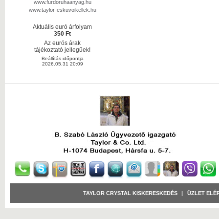
www.furdoruhaanyag.hu
www.taylor-eskuvoikellek.hu
Aktuális euró árfolyam
350 Ft
Az eurós árak
tájékoztató jellegűek!
Beállítás időpontja
2026.05.31 20:09
TAYLOR CRYSTAL KISKERESKEDÉS
|
ÜZLET ELÉ