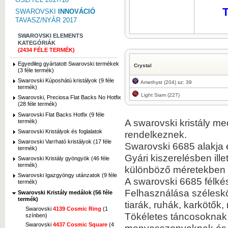
T
SWAROVSKI
INNOVÁCIÓ
TAVASZ/NYÁR 2017
SWAROVSKI ELEMENTS
KATEGÓRIÁK
(2434 FÉLE TERMÉK)
Egyedileg gyártatott Swarovski termékek
Crystal
(3 féle termék)
Swarovski Kúposhátú kristályok (9 féle
Amethyst (204) sz: 39
termék)
Light Siam (227)
Swarovski, Preciosa Flat Backs No Hotfix
(28 féle termék)
Swarovski Flat Backs Hotfix (9 féle
A swarovski kristály me
termék)
Swarovski Kristályok és foglalatok
rendelkeznek.
Swarovski Varrható kristályok (17 féle
Swarovski 6685 alakja 
termék)
Gyári kiszerelésben ill
Swarovski Kristály gyöngyök (46 féle
termék)
különböző méretekben 
Swarovski Igazgyöngy utánzatok (9 féle
A swarovski 6685 félké
termék)
Felhasználása széleskör
Swarovski Kristály medálok (56 féle
termék)
tiarák, ruhák, karkötő
Swarovski
4139 Cosmic Ring
(1
Tökéletes táncosoknak,
színben)
Swarovski
4437 Cosmic Square
(4