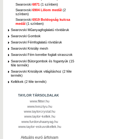
Swarovski
6871
(1 színben)
Swarovski
6904 Liliom medál
(2
színben)
Swarovski
6919 Boldogság kulcsa
medál
(1 színben)
Swarovski Műanyagfoglalatú rövidáruk
Swarovski Gombok
Swarovski Fémfoglalatú rövidáruk
Swarovski Kristály mesh
Swarovski Fém keretbe foglalt strasszok
Swarovski Bútorgombok és fogantyúk (15
féle termék)
Swarovski Kristályok világításhoz (2 féle
termék)
Kellékek (2 féle termék)
TAYLOR TÁRSOLDALAK
www.flitter.hu
www.kesztyu.hu
www.taylorcrystal.hu
www.taylor-kellek.hu
www.furdoruhaanyag.hu
www.taylor-eskuvoikellek.hu
Aktuális euró árfolyam