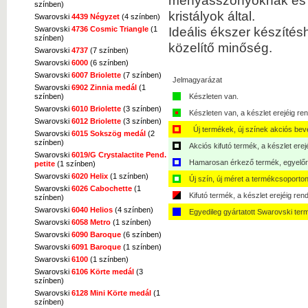
menyasszonyoknak és bá
színben)
kristályok által.
Swarovski
4439 Négyzet
(4 színben)
Ideális ékszer készítés
Swarovski
4736 Cosmic Triangle
(1
színben)
közelítő minőség.
Swarovski
4737
(7 színben)
Swarovski
6000
(6 színben)
Swarovski
6007 Briolette
(7 színben)
Jelmagyarázat
Swarovski
6902 Zinnia medál
(1
színben)
Készleten van.
Swarovski
6010 Briolette
(3 színben)
Készleten van, a készlet erejéig ren
Swarovski
6012 Briolette
(3 színben)
Új termékek, új színek akciós bev
Swarovski
6015 Sokszög medál
(2
színben)
Akciós kifutó termék, a készlet erej
Swarovski
6019/G Crystalactite Pend.
Hamarosan érkező termék, egyelőre
petite
(1 színben)
Swarovski
6020 Helix
(1 színben)
Új szín, új méret a termékcsoporton
Swarovski
6026 Cabochette
(1
Kifutó termék, a készlet erejéig ren
színben)
Swarovski
6040 Helios
(4 színben)
Egyedileg gyártatott Swarovski ter
Swarovski
6058 Metro
(1 színben)
Swarovski
6090 Baroque
(6 színben)
Swarovski
6091 Baroque
(1 színben)
Swarovski
6100
(1 színben)
Swarovski
6106 Körte medál
(3
színben)
Swarovski
6128 Mini Körte medál
(1
színben)