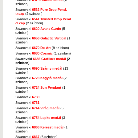
színben)
Swarovski
6532 Pure Drop Pend.
tr.cap
(2 színben)
Swarovski
6541 Twisted Drop Pend.
cl.cap
(2 színben)
Swarovski
6620 Avant-Garde
(5
színben)
Swarovski
6656 Galactic Vertical
(1
színben)
Swarovski
6670 De-Art
(9 színben)
Swarovski
6680 Cosmic
(1 színben)
Swarovski
6685 Grafikus medál
(2
színben)
Swarovski
6690 Szárny medál
(13
színben)
Swarovski
6723 Kagyló medál
(2
színben)
Swarovski
6724 Sun Pendant
(1
színben)
Swarovski
6730
Swarovski
6731
Swarovski
6744 Virág medál
(5
színben)
Swarovski
6754 Lepke medál
(3
színben)
Swarovski
6866 Kereszt medál
(1
színben)
Swarovski
6867
(6 színben)