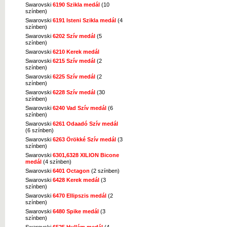
Swarovski
6190 Szikla medál
(10
színben)
Swarovski
6191 Isteni Szikla medál
(4
színben)
Swarovski
6202 Szív medál
(5
színben)
Swarovski
6210 Kerek medál
Swarovski
6215 Szív medál
(2
színben)
Swarovski
6225 Szív medál
(2
színben)
Swarovski
6228 Szív medál
(30
színben)
Swarovski
6240 Vad Szív medál
(6
színben)
Swarovski
6261 Odaadó Szív medál
(6 színben)
Swarovski
6263 Örökké Szív medál
(3
színben)
Swarovski
6301,6328 XILION Bicone
medál
(4 színben)
Swarovski
6401 Octagon
(2 színben)
Swarovski
6428 Kerek medál
(3
színben)
Swarovski
6470 Ellipszis medál
(2
színben)
Swarovski
6480 Spike medál
(3
színben)
Swarovski
6525 Hullám medál
(4