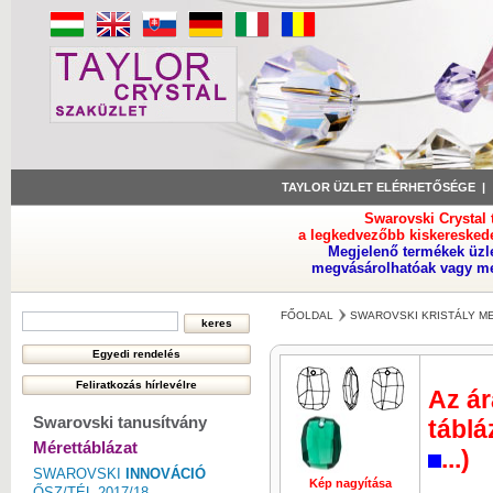
TAYLOR ÜZLET ELÉRHETŐSÉGE
Swarovski Crystal
a legkedvezőbb kiskeresked
Megjelenő termékek üzl
megvásárolhatóak vagy meg
FŐOLDAL
SWAROVSKI KRISTÁLY M
Az ár
Swarovski tanusítvány
táblá
Mérettáblázat
...)
SWAROVSKI
INNOVÁCIÓ
Kép nagyítása
Kép nagyí
ŐSZ/TÉL 2017/18