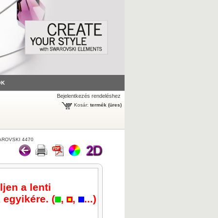
ÓK
Bejelentkezés rendeléshez
Kosár:
termék
(üres)
ROVSKI 4470
jen a lenti
 egyikére. (
,
,
...)