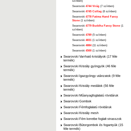
színben)
Swarovski
4744 Virág
(7 színben)
Swarovski
4745 Csillag
(6 színben)
Swarovski
4778 Fatima Hand Fancy
Stone
(1 színben)
Swarovski
4779 Buddha Fancy Stone
(1
színben)
Swarovski
4789
(5 színben)
Swarovski
4831
(1 színben)
Swarovski
4884
(11 színben)
Swarovski
4500
(1 színben)
Swarovski Varrható kristályok (17 féle
termék)
Swarovski Kristály gyöngyök (46 féle
termék)
Swarovski Igazgyöngy utánzatok (9 féle
termék)
Swarovski Kristály medálok (56 féle
termék)
Swarovski Műanyagfoglalatú rövidáruk
Swarovski Gombok
Swarovski Fémfoglalatú rövidáruk
Swarovski Kristály mesh
Swarovski Fém keretbe foglalt strasszok
Swarovski Bútorgombok és fogantyúk (15
féle termék)