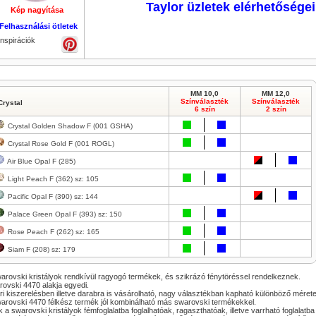
Taylor üzletek elérhetőségei
Kép nagyítása
Kép nagyítása
Kép nagyítása
Kép nagyítása
Felhasználási ötletek
Inspirációk
MM 10,0
MM 12,0
Színválaszték
Színválaszték
Crystal
6 szín
2 szín
Crystal Golden Shadow F (001 GSHA)
Crystal Rose Gold F (001 ROGL)
Air Blue Opal F (285)
Light Peach F (362) sz: 105
Pacific Opal F (390) sz: 144
Palace Green Opal F (393) sz: 150
Rose Peach F (262) sz: 165
Siam F (208) sz: 179
arovski kristályok rendkívül ragyogó termékek, és szikrázó fénytöréssel rendelkeznek.
ovski 4470 alakja egyedi.
i kiszerelésben illetve darabra is vásárolható, nagy választékban kapható különböző mére
arovski 4470 félkész termék jól kombinálható más swarovski termékekkel.
 a swarovski kristályok fémfoglalatba foglalhatóak, ragaszthatóak, illetve varrható foglalatba 