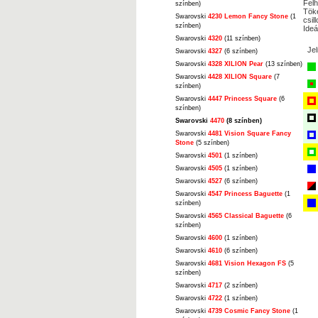
Felh
színben)
Töké
Swarovski
4230 Lemon Fancy Stone
(1
csil
színben)
Ideá
Swarovski
4320
(11 színben)
Je
Swarovski
4327
(6 színben)
Swarovski
4328 XILION Pear
(13 színben)
Swarovski
4428 XILION Square
(7
színben)
Swarovski
4447 Princess Square
(6
színben)
Swarovski
4470
(8 színben)
Swarovski
4481 Vision Square Fancy
Stone
(5 színben)
Swarovski
4501
(1 színben)
Swarovski
4505
(1 színben)
Swarovski
4527
(6 színben)
Swarovski
4547 Princess Baguette
(1
színben)
Swarovski
4565 Classical Baguette
(6
színben)
Swarovski
4600
(1 színben)
Swarovski
4610
(6 színben)
Swarovski
4681 Vision Hexagon FS
(5
színben)
Swarovski
4717
(2 színben)
Swarovski
4722
(1 színben)
Swarovski
4739 Cosmic Fancy Stone
(1