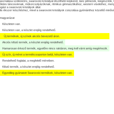
asználása széleskörű, swarovski kristályal díszithető képkeret, tánc jelmezek, kiegészítő
letes táncosoknak, műkorcsolyázóknak, ritmikus gimnasztikához, western viselethez, men
logást a swarovski kristályok által.
lis ékszer készítéshez, mivel a swarovski kristályok csiszolása gyémánthoz közelítő minős
lmagyarázat
Készleten van.
Készleten van, a készlet erejéig rendelhető.
Új termékek, új színek akciós bevezető áron.
Akciós kifutó termék, a készlet erejéig rendelhető.
Hamarosan érkező termék, egyelőre nincs raktáron, meg kell várni amíg megérkezik.
Új szín, új méret a termékcsoporton belül, készleten van.
Rendelhető foglalat, a megfelelő méretben.
Kifutó termék, a készlet erejéig rendelhető.
Egyedileg gyártatott Swarovski termékek, készleten van.