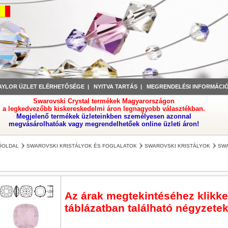
AYLOR ÜZLET ELÉRHETŐSÉGE
|
NYITVA TARTÁS
|
MEGRENDELÉSI INFORMÁCI
Swarovski Crystal termékek Magyarországon
a legkedvezőbb kiskereskedelmi áron legnagyobb választékban.
Megjelenő termékek üzleteinkben személyesen azonnal
megvásárolhatóak vagy megrendelhetőek online üzleti áron!
ŐOLDAL
SWAROVSKI KRISTÁLYOK ÉS FOGLALATOK
SWAROVSKI KRISTÁLYOK
SWA
Az árak megtekintéséhez klikkel
táblázatban található négyzetek