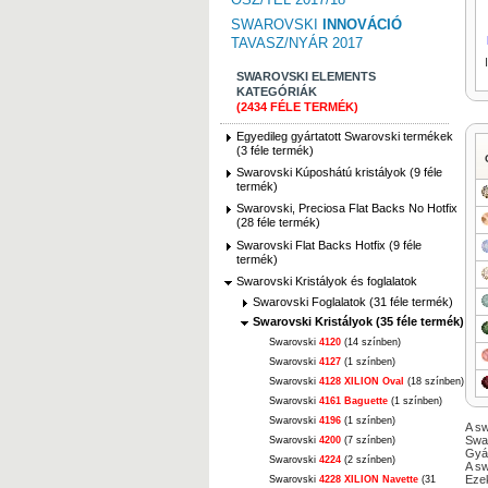
SWAROVSKI
INNOVÁCIÓ
TAVASZ/NYÁR 2017
SWAROVSKI ELEMENTS
KATEGÓRIÁK
(2434 FÉLE TERMÉK)
Egyedileg gyártatott Swarovski termékek
(3 féle termék)
Swarovski Kúposhátú kristályok (9 féle
termék)
Swarovski, Preciosa Flat Backs No Hotfix
(28 féle termék)
Swarovski Flat Backs Hotfix (9 féle
termék)
Swarovski Kristályok és foglalatok
Swarovski Foglalatok (31 féle termék)
Swarovski Kristályok (35 féle termék)
Swarovski
4120
(14 színben)
Swarovski
4127
(1 színben)
Swarovski
4128 XILION Oval
(18 színben)
Swarovski
4161 Baguette
(1 színben)
Swarovski
4196
(1 színben)
A sw
Swar
Swarovski
4200
(7 színben)
Gyár
Swarovski
4224
(2 színben)
A sw
Ezek
Swarovski
4228 XILION Navette
(31