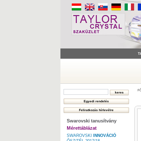
T
F
Swarovski tanusítvány
Mérettáblázat
SWAROVSKI
INNOVÁCIÓ
ŐSZ/TÉL 2017/18