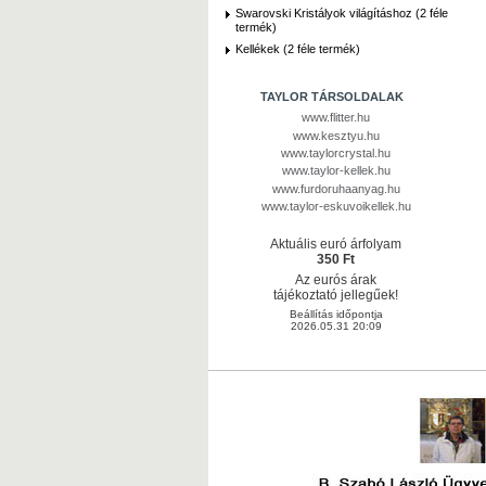
Swarovski Kristályok világításhoz (2 féle
termék)
Kellékek (2 féle termék)
TAYLOR TÁRSOLDALAK
www.flitter.hu
www.kesztyu.hu
www.taylorcrystal.hu
www.taylor-kellek.hu
www.furdoruhaanyag.hu
www.taylor-eskuvoikellek.hu
Aktuális euró árfolyam
350 Ft
Az eurós árak
tájékoztató jellegűek!
Beállítás időpontja
2026.05.31 20:09