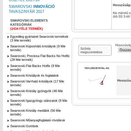
Hosszúság
SWAROVSKI
INNOVÁCIÓ
TAVASZ/NYÁR 2017
Kis méretű 
(kb SS 3-tól
SWAROVSKI ELEMENTS
KATEGÓRIÁK
(2434 FÉLE TERMÉK)
Egyedileg gyártatott Swarovski termékek
(3 féle termék)
Hosszúsá
Swarovski Kúposhátú kristályok (9 féle
Szűrés
termék)
megszüntetése
Swarovski, Preciosa Flat Backs No Hotfix
(28 féle termék)
Swarovski Flat Backs Hotfix (9 féle
termék)
Swarovski Kristályok és foglalatok
Hosszús
Swarovski Varrható kristályok (17 féle
termék)
Swarovski Kristály gyöngyök (46 féle
termék)
Swarovski Igazgyöngy utánzatok (9 féle
termék)
Swarovski Kristály medálok (56 féle
termék)
Swarovski Műanyagfoglalatú rövidáruk
Swarovski Gombok