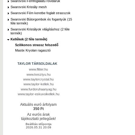
Swarovski Fémfoglalatú rövidáruk
Swarovski Kristály mesh
Swarovski Fém keretbe foglalt strasszok
Swarovski Bútorgombok és fogantyúk (15
féle termék)
Swarovski Kristályok világításhoz (2 féle
termék)
Kellékek (2 féle termék)
Szilikonos strassz felszedő
Mastix Kryolan ragasztó
TAYLOR TÁRSOLDALAK
www.flitter.hu
www.kesztyu.hu
www.taylorcrystal.hu
www.taylor-kellek.hu
www.furdoruhaanyag.hu
www.taylor-eskuvoikellek.hu
Aktuális euró árfolyam
350 Ft
Az eurós árak
tájékoztató jellegűek!
Beállítás időpontja
2026.05.31 20:09