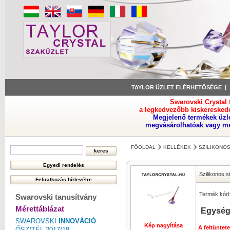
TAYLOR ÜZLET ELÉRHETŐSÉGE
Swarovski Crystal
a legkedvezőbb kiskeresked
Megjelenő termékek üzl
megvásárolhatóak vagy meg
FŐOLDAL
KELLÉKEK
SZILIKONO
Szilikonos s
Termék kód
Swarovski tanusítvány
Mérettáblázat
Egység
SWAROVSKI
INNOVÁCIÓ
Kép nagyítása
A feltüntet
ŐSZ/TÉL 2017/18