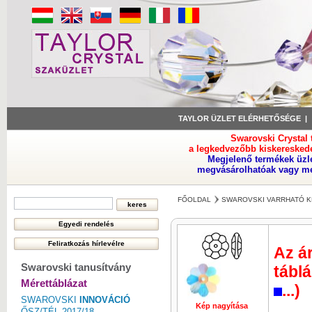
TAYLOR ÜZLET ELÉRHETŐSÉGE
Swarovski Crystal
a legkedvezőbb kiskeresked
Megjelenő termékek üzl
megvásárolhatóak vagy meg
FŐOLDAL
SWAROVSKI VARRHATÓ K
Az ár
Swarovski tanusítvány
táblá
Mérettáblázat
...)
SWAROVSKI
INNOVÁCIÓ
Kép nagyítása
Kép nagyí
ŐSZ/TÉL 2017/18