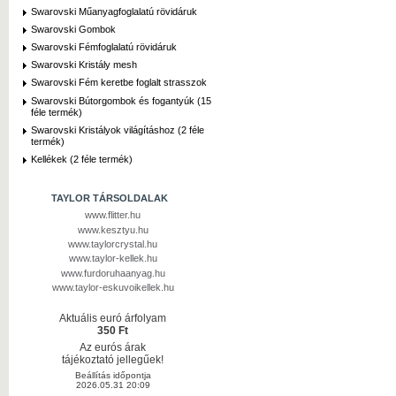
Swarovski Műanyagfoglalatú rövidáruk
Swarovski Gombok
Swarovski Fémfoglalatú rövidáruk
Swarovski Kristály mesh
Swarovski Fém keretbe foglalt strasszok
Swarovski Bútorgombok és fogantyúk (15
féle termék)
Swarovski Kristályok világításhoz (2 féle
termék)
Kellékek (2 féle termék)
TAYLOR TÁRSOLDALAK
www.flitter.hu
www.kesztyu.hu
www.taylorcrystal.hu
www.taylor-kellek.hu
www.furdoruhaanyag.hu
www.taylor-eskuvoikellek.hu
Aktuális euró árfolyam
350 Ft
Az eurós árak
tájékoztató jellegűek!
Beállítás időpontja
2026.05.31 20:09