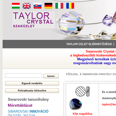
TAYLOR ÜZLET ELÉRHETŐSÉGE
Swarovski Crystal
a legkedvezőbb kiskeresked
Megjelenő termékek üzl
megvásárolhatóak vagy meg
FŐOLDAL
SWAROVSKI KRISTÁLY 
Ez a term
Amennyibe
Swarovski tanusítvány
taylor@ke
Mérettáblázat
SWAROVSKI
INNOVÁCIÓ
Kép nagyítása
ŐSZ/TÉL 2017/18