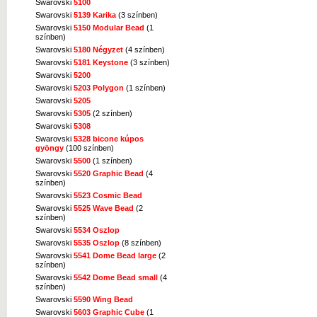
Swarovski
5100
Swarovski
5139 Karika
(3 színben)
Swarovski
5150 Modular Bead
(1
színben)
Swarovski
5180 Négyzet
(4 színben)
Swarovski
5181 Keystone
(3 színben)
Swarovski
5200
Swarovski
5203 Polygon
(1 színben)
Swarovski
5205
Swarovski
5305
(2 színben)
Swarovski
5308
Swarovski
5328 bicone kúpos
gyöngy
(100 színben)
Swarovski
5500
(1 színben)
Swarovski
5520 Graphic Bead
(4
színben)
Swarovski
5523 Cosmic Bead
Swarovski
5525 Wave Bead
(2
színben)
Swarovski
5534 Oszlop
Swarovski
5535 Oszlop
(8 színben)
Swarovski
5541 Dome Bead large
(2
színben)
Swarovski
5542 Dome Bead small
(4
színben)
Swarovski
5590 Wing Bead
Swarovski
5603 Graphic Cube
(1