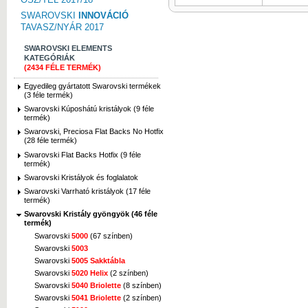
SWAROVSKI
INNOVÁCIÓ
TAVASZ/NYÁR 2017
SWAROVSKI ELEMENTS
KATEGÓRIÁK
(2434 FÉLE TERMÉK)
Egyedileg gyártatott Swarovski termékek
(3 féle termék)
Swarovski Kúposhátú kristályok (9 féle
termék)
Swarovski, Preciosa Flat Backs No Hotfix
(28 féle termék)
Swarovski Flat Backs Hotfix (9 féle
termék)
Swarovski Kristályok és foglalatok
Swarovski Varrható kristályok (17 féle
termék)
Swarovski Kristály gyöngyök (46 féle
termék)
Swarovski
5000
(67 színben)
Swarovski
5003
Swarovski
5005 Sakktábla
Swarovski
5020 Helix
(2 színben)
Swarovski
5040 Briolette
(8 színben)
Swarovski
5041 Briolette
(2 színben)