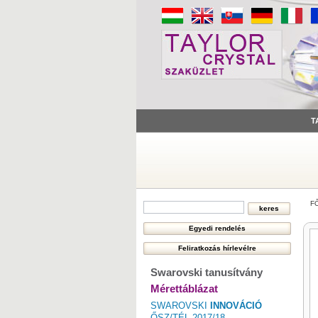
T
F
Swarovski tanusítvány
Mérettáblázat
SWAROVSKI
INNOVÁCIÓ
ŐSZ/TÉL 2017/18