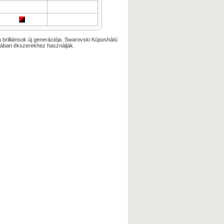
 brilliánsok új generációja. Swarovski Kúposhátú
alában ékszerekhez használják.