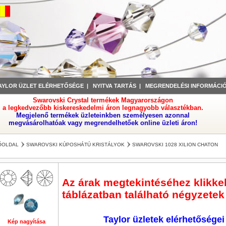
AYLOR ÜZLET ELÉRHETŐSÉGE
|
NYITVA TARTÁS
|
MEGRENDELÉSI INFORMÁCI
Swarovski Crystal termékek Magyarországon
a legkedvezőbb kiskereskedelmi áron legnagyobb választékban.
Megjelenő termékek üzleteinkben személyesen azonnal
megvásárolhatóak vagy megrendelhetőek online üzleti áron!
ŐOLDAL
SWAROVSKI KÚPOSHÁTÚ KRISTÁLYOK
SWAROVSKI 1028 XILION CHATON
Az árak megtekintéséhez klikkelj
táblázatban található négyzetek 
Taylor üzletek elérhetőségei
Kép nagyítása
Kép nagyítása
Kép nagyítása
Kép nagyítása