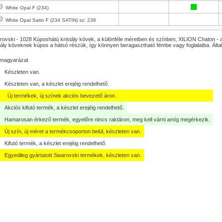
White Opal F (234)
White Opal Satin F (234 SATIN) sz: 236
ovski - 1028 Kúposhátú kristály kövek, a különféle méretben és színben, XILION Chaton - a
tály köveknek kúpos a hátsó részük, így könnyen beragasztható fémbe vagy foglalatba. Ált
lmagyarázat
Készleten van.
Készleten van, a készlet erejéig rendelhető.
Új termékek, új színek akciós bevezető áron.
Akciós kifutó termék, a készlet erejéig rendelhető.
Hamarosan érkező termék, egyelőre nincs raktáron, meg kell várni amíg megérkezik.
Új szín, új méret a termékcsoporton belül, készleten van.
Kifutó termék, a készlet erejéig rendelhető.
Egyedileg gyártatott Swarovski termékek, készleten van.