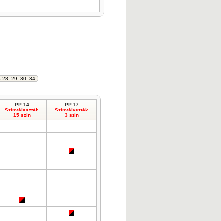
PP 14
PP 17
Színválaszték
Színválaszték
15 szín
3 szín