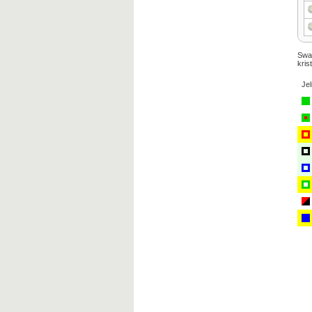
Swar
kris
Je