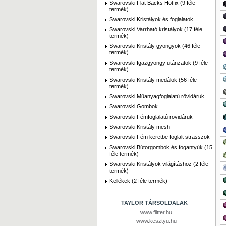
Swarovski Flat Backs Hotfix (9 féle
termék)
Swarovski Kristályok és foglalatok
Swarovski Varrható kristályok (17 féle
termék)
Swarovski Kristály gyöngyök (46 féle
termék)
Swarovski Igazgyöngy utánzatok (9 féle
termék)
Swarovski Kristály medálok (56 féle
termék)
Swarovski Műanyagfoglalatú rövidáruk
Swarovski Gombok
Swarovski Fémfoglalatú rövidáruk
Swarovski Kristály mesh
Swarovski Fém keretbe foglalt strasszok
Swarovski Bútorgombok és fogantyúk (15
féle termék)
Swarovski Kristályok világításhoz (2 féle
termék)
Kellékek (2 féle termék)
TAYLOR TÁRSOLDALAK
www.flitter.hu
www.kesztyu.hu