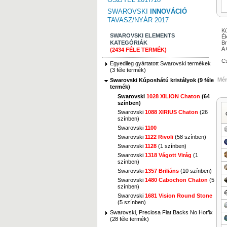
SWAROVSKI
INNOVÁCIÓ
TAVASZ/NYÁR 2017
Kú
SWAROVSKI ELEMENTS
Ék
KATEGÓRIÁK
Br
A 
(2434 FÉLE TERMÉK)
Cs
Egyedileg gyártatott Swarovski termékek
(3 féle termék)
Mér
Swarovski Kúposhátú kristályok (9 féle
termék)
Swarovski
1028 XILION Chaton
(64
színben)
Swarovski
1088 XIRIUS Chaton
(26
színben)
Swarovski
1100
Swarovski
1122 Rivoli
(58 színben)
Swarovski
1128
(1 színben)
Swarovski
1318 Vágott Virág
(1
színben)
Swarovski
1357 Briliáns
(10 színben)
Swarovski
1480 Cabochon Chaton
(5
színben)
Swarovski
1681 Vision Round Stone
(5 színben)
Swarovski, Preciosa Flat Backs No Hotfix
(28 féle termék)