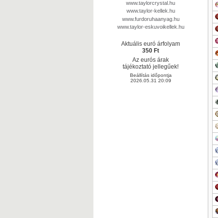
www.taylorcrystal.hu
www.taylor-kellek.hu
www.furdoruhaanyag.hu
www.taylor-eskuvoikellek.hu
Aktuális euró árfolyam
350 Ft
Az eurós árak
tájékoztató jellegűek!
Beállítás időpontja
2026.05.31 20:09