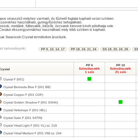
pos strasszkő melyhez varrható, és fűzhető foglalat kapható ezüst színben.
szerekhez használható, gyöngyfűzéshez befoglalható.
ossok, medálok, fülbevalók, kitűzők, övcsatok kiessett kövét pótolhatja vele.
Ceralun ékszergyurmákhoz használható mely több színben is kapható.
ak Swarovski Crystal termékeket árusítunk.
et tartományok:
PP 6
PP 10
Színválaszték
Színválaszték
Crystal
1 szín
21 szín
Crystal F (001)
Crystal Bermuda Blue F (001 BB)
Crystal Copper F (001 COP)
Crystal Golden Shadow F (001 GSHA)
Crystal Heliotrope F (001 HEL)
Crystal Satin F (001 SATIN)
Crystal Vitrail Light F (001 VL) sz: 218
Crystal Vitrail Medium F (001 VM) sz: 244