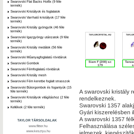
Swarovski Flat Backs Hotfix (9 féle
termék)
Swarovski Kristályok és foglalatok
Swarovski Varrható kristályok (17 féle
termék)
Swarovski Kristály gyöngyök (46 féle
termék)
Swarovski Igazgyöngy utánzatok (9 féle
termék)
Swarovski Kristály medálok (56 féle
termék)
Swarovski Műanyagfoglalatú rövidáruk
Siam F (208) sz:
Tanzan
Swarovski Gombok
179
s
Swarovski Fémfoglalatú rövidáruk
Swarovski Kristály mesh
Swarovski Fém keretbe foglalt strasszok
Swarovski Bútorgombok és fogantyúk (15
A swarovski kristály 
féle termék)
rendelkeznek.
Swarovski Kristályok világításhoz (2 féle
termék)
Swarovski 1357 alakj
Kellékek (2 féle termék)
Gyári kiszerelésben i
A swarovski 1357 fél
TAYLOR TÁRSOLDALAK
Felhasználása szélesk
www.flitter.hu
www.kesztyu.hu
jelmezek, kiegészítő