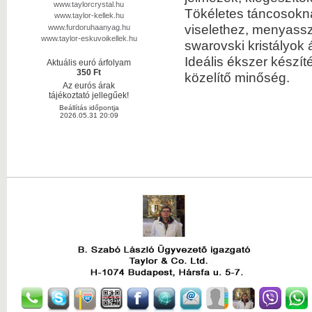
www.taylorcrystal.hu
Tökéletes táncosokn
www.taylor-kellek.hu
viselethez, menyassz
www.furdoruhaanyag.hu
www.taylor-eskuvoikellek.hu
swarovski kristályok á
Ideális ékszer készí
Aktuális euró árfolyam
350 Ft
közelítő minőség.
Az eurós árak
tájékoztató jellegűek!
Beállítás időpontja
2026.05.31 20:09