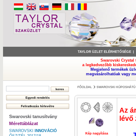
TAYLOR ÜZLET ELÉRHETŐSÉGE
Swarovski Crystal
a legkedvezőbb kiskeresked
Megjelenő termékek üzl
megvásárolhatóak vagy meg
FŐOLDAL
SWAROVSKI KÚPOSHÁTÚ 
Az ár
Swarovski tanusítvány
lévő
Mérettáblázat
SWAROVSKI
INNOVÁCIÓ
Kép nagyítása
Kép nagyí
ŐSZ/TÉL 2017/18