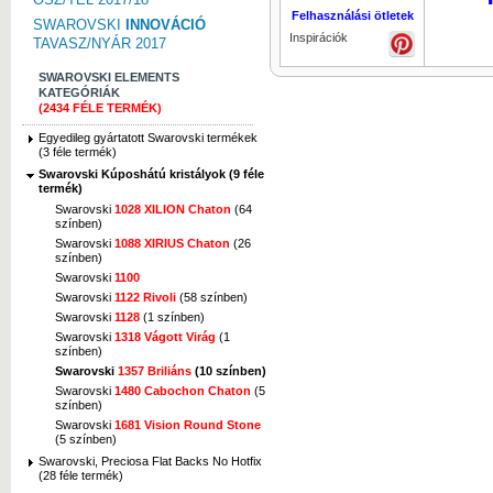
Felhasználási ötletek
SWAROVSKI
INNOVÁCIÓ
Inspirációk
TAVASZ/NYÁR 2017
SWAROVSKI ELEMENTS
KATEGÓRIÁK
(2434 FÉLE TERMÉK)
Egyedileg gyártatott Swarovski termékek
(3 féle termék)
Swarovski Kúposhátú kristályok (9 féle
termék)
Swarovski
1028 XILION Chaton
(64
színben)
Swarovski
1088 XIRIUS Chaton
(26
színben)
Swarovski
1100
Swarovski
1122 Rivoli
(58 színben)
Swarovski
1128
(1 színben)
Swarovski
1318 Vágott Virág
(1
színben)
Swarovski
1357 Briliáns
(10 színben)
Swarovski
1480 Cabochon Chaton
(5
színben)
Swarovski
1681 Vision Round Stone
(5 színben)
Swarovski, Preciosa Flat Backs No Hotfix
(28 féle termék)