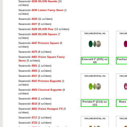
Swarovski
4228 XILION Navette
(31
színben)
Swarovski
4230 Lemon Fancy Stone
(1
színben)
Swarovski
4320
(11 színben)
Swarovski
4327
(6 színben)
Swarovski
4328 XILION Pear
(13 színben)
Swarovski
4428 XILION Square
(7
színben)
Swarovski
4447 Princess Square
(6
színben)
Swarovski
4470
(8 színben)
Swarovski
4481 Vision Square Fancy
Emerald F (205) sz:
Fuchsia
Stone
(5 színben)
65
Swarovski
4501
(1 színben)
Swarovski
4505
(1 színben)
Swarovski
4527
(6 színben)
Swarovski
4547 Princess Baguette
(1
színben)
Swarovski
4565 Classical Baguette
(6
színben)
Swarovski
4600
(1 színben)
Peridot F (214) sz:
Rose 
Swarovski
4610
(6 színben)
151
Swarovski
4681 Vision Hexagon FS
(5
színben)
Swarovski
4717
(2 színben)
Swarovski
4722
(1 színben)