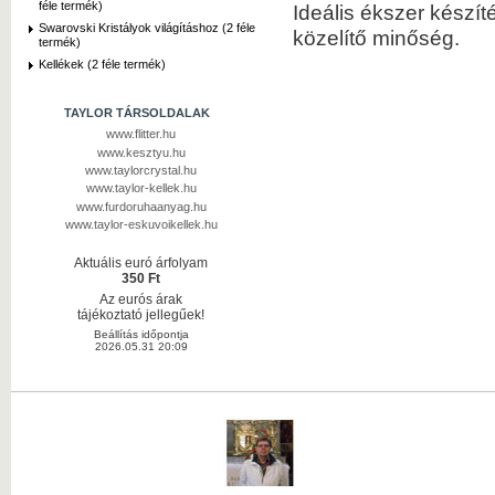
féle termék)
Ideális ékszer készí
Swarovski Kristályok világításhoz (2 féle
közelítő minőség.
termék)
Kellékek (2 féle termék)
TAYLOR TÁRSOLDALAK
www.flitter.hu
www.kesztyu.hu
www.taylorcrystal.hu
www.taylor-kellek.hu
www.furdoruhaanyag.hu
www.taylor-eskuvoikellek.hu
Aktuális euró árfolyam
350 Ft
Az eurós árak
tájékoztató jellegűek!
Beállítás időpontja
2026.05.31 20:09