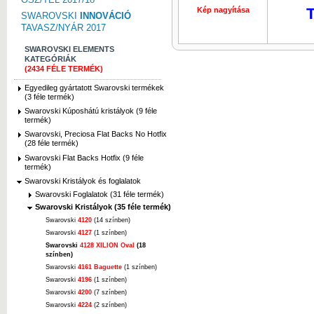
T
Kép nagyítása
Kép nagyí
SWAROVSKI
INNOVÁCIÓ
TAVASZ/NYÁR 2017
SWAROVSKI ELEMENTS
KATEGÓRIÁK
(2434 FÉLE TERMÉK)
Egyedileg gyártatott Swarovski termékek
(3 féle termék)
Swarovski Kúposhátú kristályok (9 féle
termék)
Swarovski, Preciosa Flat Backs No Hotfix
(28 féle termék)
Swarovski Flat Backs Hotfix (9 féle
termék)
Swarovski Kristályok és foglalatok
Swarovski Foglalatok (31 féle termék)
Swarovski Kristályok (35 féle termék)
Swarovski
4120
(14 színben)
Swarovski
4127
(1 színben)
Swarovski
4128 XILION Oval
(18
színben)
Swarovski
4161 Baguette
(1 színben)
Swarovski
4196
(1 színben)
Swarovski
4200
(7 színben)
Swarovski
4224
(2 színben)