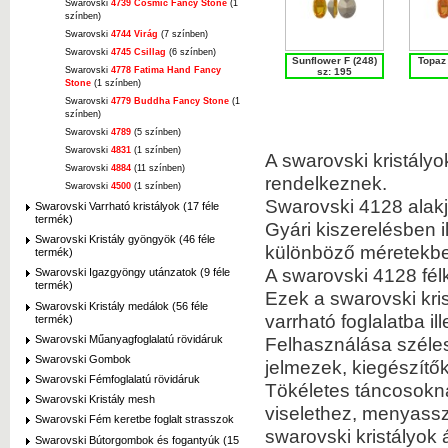
Swarovski
4739 Cosmic Fancy Stone
(1
színben)
Swarovski
4744 Virág
(7 színben)
Swarovski
4745 Csillag
(6 színben)
Sunflower F (248)
Topaz 
Swarovski
4778 Fatima Hand Fancy
sz: 195
Stone
(1 színben)
Swarovski
4779 Buddha Fancy Stone
(1
színben)
Swarovski
4789
(5 színben)
Swarovski
4831
(1 színben)
A swarovski kristályo
Swarovski
4884
(11 színben)
rendelkeznek.
Swarovski
4500
(1 színben)
Swarovski 4128 alakj
Swarovski Varrható kristályok (17 féle
termék)
Gyári kiszerelésben i
Swarovski Kristály gyöngyök (46 féle
különböző méretekbe
termék)
A swarovski 4128 fél
Swarovski Igazgyöngy utánzatok (9 féle
termék)
Ezek a swarovski kris
Swarovski Kristály medálok (56 féle
varrható foglalatba il
termék)
Swarovski Műanyagfoglalatú rövidáruk
Felhasználása szélesk
Swarovski Gombok
jelmezek, kiegészítő
Swarovski Fémfoglalatú rövidáruk
Tökéletes táncosokn
Swarovski Kristály mesh
viselethez, menyassz
Swarovski Fém keretbe foglalt strasszok
swarovski kristályok á
Swarovski Bútorgombok és fogantyúk (15