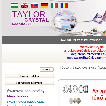
TAYLOR ÜZLET ELÉRHETŐSÉGE
Swarovski Crystal
a legkedvezőbb kiskeresked
Megjelenő termékek üzl
megvásárolhatóak vagy meg
FŐOLDAL
SWAROVSKI KRISTÁLYOK
Az ár
Swarovski tanusítvány
Mérettáblázat
lévő 
SWAROVSKI
INNOVÁCIÓ
ŐSZ/TÉL 2017/18