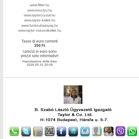
www.flitter.hu
www.kesztyu.hu
www.taylorcrystal.hu
www.taylor-kellek.hu
www.furdoruhaanyag.hu
www.taylor-eskuvoikellek.hu
Tasso di euro correnti
350 Ft
I prezzi in euro sono
prezzi solo informativi!
Impostazione della data
2026.05.31 20:09