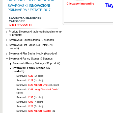
Tay
Clicca per ingrandire
Clicca per ing
SWAROVSKI
INNOVAZIONI
PRIMAVERA / ESTATE 2017
SWAROVSKI ELEMENTS
CATEGORIE
(2434 PRODOTTI)
Prodotti Swarovski fabbricati singolarmente
(3 prodotti)
Swarovski Round Stones (9 prodotti)
Swarovski Flat Backs No Hotfix (28
prodotti)
Swarovski Flat Backs Hotfix (9 prodotti)
Swarovski Fancy Stones & Settings
Swarovski Fancy Settings (31 prodotti)
Swarovski Fancy Stones (35
prodotti)
Swarovski
4120
(14 colori)
Swarovski
4127
(1 colori)
Swarovski
4128 XILION Oval
(18 colori)
Swarovski
4161 Long Classical Oval
(1
colori)
Swarovski
4196
(1 colori)
Swarovski
4200
(7 colori)
Swarovski
4224
(2 colori)
Swarovski
4228 XILION Navette
(31