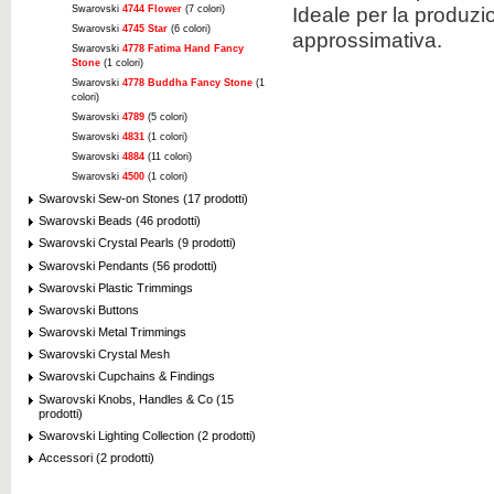
Ideale per la produzi
Swarovski
4744 Flower
(7 colori)
Swarovski
4745 Star
(6 colori)
approssimativa.
Swarovski
4778 Fatima Hand Fancy
Stone
(1 colori)
Swarovski
4778 Buddha Fancy Stone
(1
colori)
Swarovski
4789
(5 colori)
Swarovski
4831
(1 colori)
Swarovski
4884
(11 colori)
Swarovski
4500
(1 colori)
Swarovski Sew-on Stones (17 prodotti)
Swarovski Beads (46 prodotti)
Swarovski Crystal Pearls (9 prodotti)
Swarovski Pendants (56 prodotti)
Swarovski Plastic Trimmings
Swarovski Buttons
Swarovski Metal Trimmings
Swarovski Crystal Mesh
Swarovski Cupchains & Findings
Swarovski Knobs, Handles & Co (15
prodotti)
Swarovski Lighting Collection (2 prodotti)
Accessori (2 prodotti)