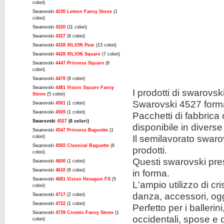
colori)
Swarovski
4230 Lemon Fancy Stone
(1
colori)
Swarovski
4320
(11 colori)
Swarovski
4327
(6 colori)
Swarovski
4328 XILION Pear
(13 colori)
Swarovski
4428 XILION Square
(7 colori)
Swarovski
4447 Princess Square
(6
colori)
Swarovski
4470
(8 colori)
Swarovski
4481 Vision Square Fancy
I prodotti di swarovs
Stone
(5 colori)
Swarovski 4527 forma
Swarovski
4501
(1 colori)
Swarovski
4505
(1 colori)
Pacchetti di fabbrica
Swarovski
4527
(6 colori)
disponibile in diverse
Swarovski
4547 Princess Baguette
(1
Il semilavorato swaro
colori)
Swarovski
4565 Classical Baguette
(6
prodotti.
colori)
Questi swarovski pres
Swarovski
4600
(1 colori)
Swarovski
4610
(6 colori)
in forma.
Swarovski
4681 Vision Hexagon FS
(5
L'ampio utilizzo di cr
colori)
danza, accessori, ogg
Swarovski
4717
(2 colori)
Swarovski
4722
(1 colori)
Perfetto per i ballerini
Swarovski
4739 Cosmic Fancy Stone
(1
occidentali, spose e c
colori)