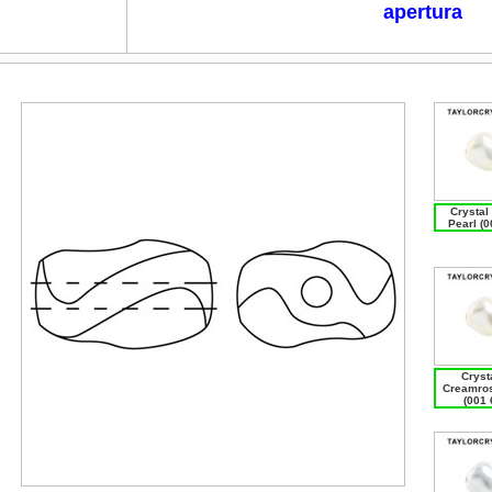
apertura
Crystal
Pearl (0
Crysta
Creamros
(001 