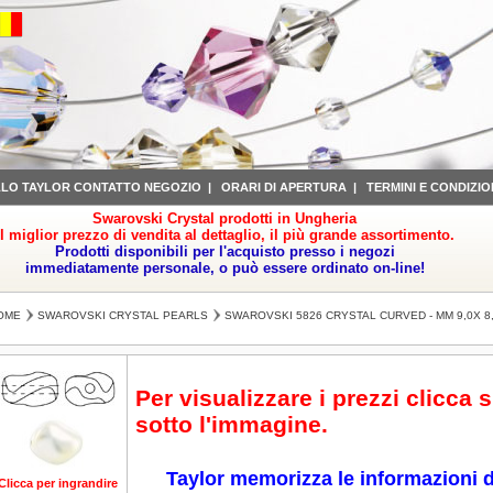
LLO TAYLOR CONTATTO NEGOZIO
|
ORARI DI APERTURA
|
TERMINI E CONDIZIO
Swarovski Crystal prodotti in Ungheria
il miglior prezzo di vendita al dettaglio, il più grande assortimento.
Prodotti disponibili per l'acquisto presso i negozi
immediatamente personale, o può essere ordinato on-line!
OME
SWAROVSKI CRYSTAL PEARLS
SWAROVSKI 5826 CRYSTAL CURVED - MM 9,0X 8
Per visualizzare i prezzi clicca 
sotto l'immagine.
Taylor memorizza le informazioni d
Clicca per ingrandire
Clicca per ingrandire
Clicca per ingrandire
Clicca per ingrandire
Cl