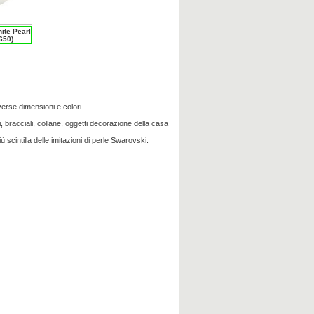
ite Pearl
650)
verse dimensioni e colori.
i, bracciali, collane, oggetti decorazione della casa
iù scintilla delle imitazioni di perle Swarovski.