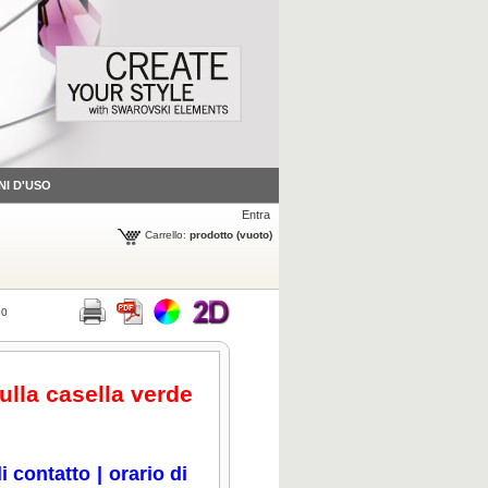
NI D'USO
Entra
Carrello:
prodotto
(vuoto)
,0
sulla casella verde
i contatto
|
orario di
icca per ingrandire