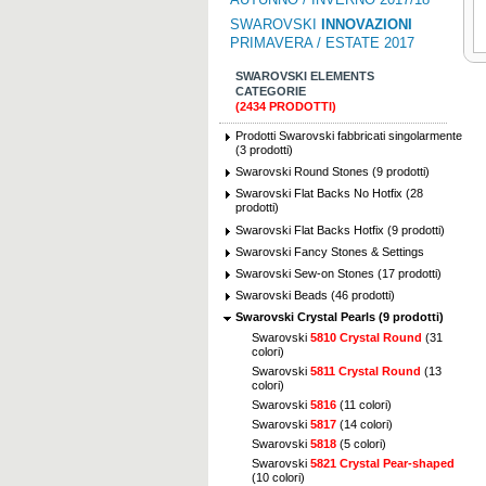
SWAROVSKI
INNOVAZIONI
PRIMAVERA / ESTATE 2017
SWAROVSKI ELEMENTS
CATEGORIE
(2434 PRODOTTI)
Prodotti Swarovski fabbricati singolarmente
(3 prodotti)
Swarovski Round Stones (9 prodotti)
Swarovski Flat Backs No Hotfix (28
prodotti)
Swarovski Flat Backs Hotfix (9 prodotti)
Swarovski Fancy Stones & Settings
Swarovski Sew-on Stones (17 prodotti)
Swarovski Beads (46 prodotti)
Swarovski Crystal Pearls (9 prodotti)
Swarovski
5810 Crystal Round
(31
colori)
Swarovski
5811 Crystal Round
(13
colori)
Swarovski
5816
(11 colori)
Swarovski
5817
(14 colori)
Swarovski
5818
(5 colori)
Swarovski
5821 Crystal Pear-shaped
(10 colori)