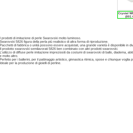
Crystal Wh
(001 
I prodotti di imitazione di perle Swarovski molto luminoso.
Swarovski 5826 figura della perla più realistico di altra forma di riproduzione.
Pacchetti di fabbrica o unità possono essere acquistati, una grande varietà è disponibile in di
Il prodotto swarovski semilavorati 5826 ben combinato con altri prodotti swarovski.
L'utilizzo di diffuse perle imitazione impreziositi da costumi di swarovski di ballo, diadema, abit
e molto altro.
Perfetto per i ballerini, per il pattinaggio artistico, ginnastica ritmica, spose e chiunque voglia p
Ideale per la produzione di gioielli di perline.