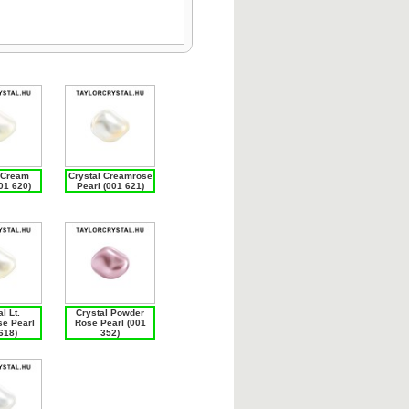
 Cream
Crystal Creamrose
01 620)
Pearl (001 621)
l Lt.
Crystal Powder
e Pearl
Rose Pearl (001
618)
352)