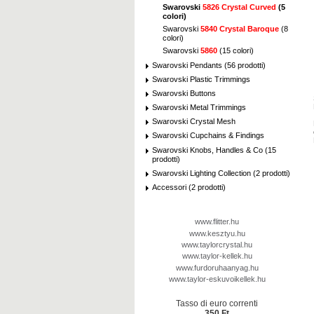
Swarovski
5826 Crystal Curved
(5
colori)
Swarovski
5840 Crystal Baroque
(8
colori)
Swarovski
5860
(15 colori)
Swarovski Pendants (56 prodotti)
Swarovski Plastic Trimmings
Swarovski Buttons
Swarovski Metal Trimmings
Swarovski Crystal Mesh
Swarovski Cupchains & Findings
Swarovski Knobs, Handles & Co (15
prodotti)
Swarovski Lighting Collection (2 prodotti)
Accessori (2 prodotti)
www.flitter.hu
www.kesztyu.hu
www.taylorcrystal.hu
www.taylor-kellek.hu
www.furdoruhaanyag.hu
www.taylor-eskuvoikellek.hu
Tasso di euro correnti
350 Ft