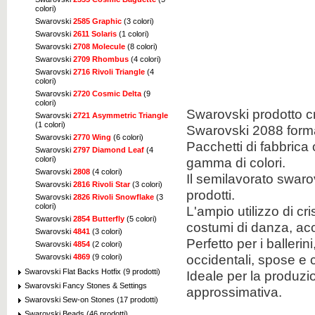
colori)
Swarovski
2585 Graphic
(3 colori)
Swarovski
2611 Solaris
(1 colori)
Swarovski
2708 Molecule
(8 colori)
Swarovski
2709 Rhombus
(4 colori)
Swarovski
2716 Rivoli Triangle
(4
colori)
Swarovski
2720 Cosmic Delta
(9
colori)
Swarovski
prodotto
c
Swarovski
2721 Asymmetric Triangle
(1 colori)
Swarovski
2088
form
Swarovski
2770 Wing
(6 colori)
Pacchetti
di fabbrica 
Swarovski
2797 Diamond Leaf
(4
gamma
di colori
.
colori)
Swarovski
2808
(4 colori)
Il
semilavorato
swaro
Swarovski
2816 Rivoli Star
(3 colori)
prodotti.
Swarovski
2826 Rivoli Snowflake
(3
colori)
L'ampio utilizzo di
cri
Swarovski
2854 Butterfly
(5 colori)
costumi
di danza
,
ac
Swarovski
4841
(3 colori)
Perfetto
per i ballerini
Swarovski
4854
(2 colori)
occidentali
,
spose
e
Swarovski
4869
(9 colori)
Swarovski Flat Backs Hotfix (9 prodotti)
Ideale per
la produzio
Swarovski Fancy Stones & Settings
approssimativa
.
Swarovski Sew-on Stones (17 prodotti)
Swarovski Beads (46 prodotti)