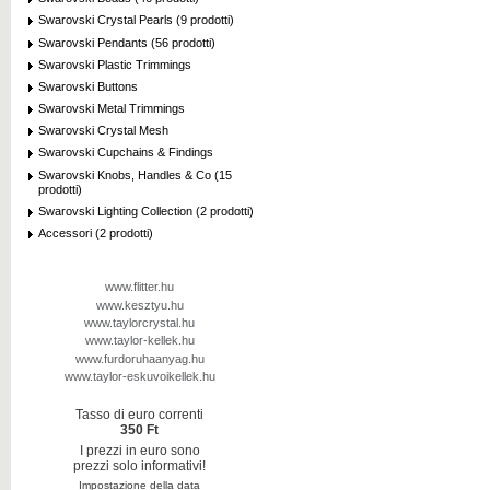
Swarovski Crystal Pearls (9 prodotti)
Swarovski Pendants (56 prodotti)
Swarovski Plastic Trimmings
Swarovski Buttons
Swarovski Metal Trimmings
Swarovski Crystal Mesh
Swarovski Cupchains & Findings
Swarovski Knobs, Handles & Co (15
prodotti)
Swarovski Lighting Collection (2 prodotti)
Accessori (2 prodotti)
www.flitter.hu
www.kesztyu.hu
www.taylorcrystal.hu
www.taylor-kellek.hu
www.furdoruhaanyag.hu
www.taylor-eskuvoikellek.hu
Tasso di euro correnti
350 Ft
I prezzi in euro sono
prezzi solo informativi!
Impostazione della data