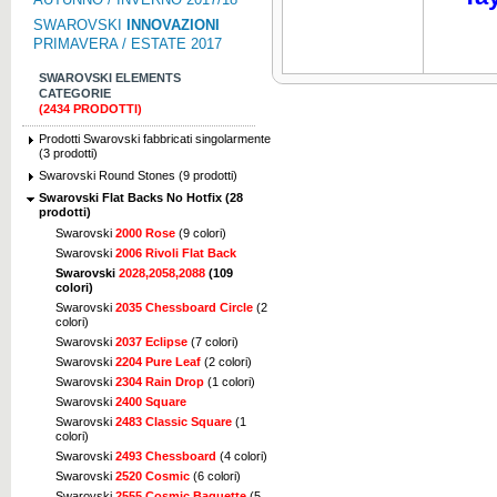
SWAROVSKI
INNOVAZIONI
PRIMAVERA / ESTATE 2017
SWAROVSKI ELEMENTS
CATEGORIE
(2434 PRODOTTI)
Prodotti Swarovski fabbricati singolarmente
(3 prodotti)
Swarovski Round Stones (9 prodotti)
Swarovski Flat Backs No Hotfix (28
prodotti)
Swarovski
2000 Rose
(9 colori)
Swarovski
2006 Rivoli Flat Back
Swarovski
2028,2058,2088
(109
colori)
Swarovski
2035 Chessboard Circle
(2
colori)
Swarovski
2037 Eclipse
(7 colori)
Swarovski
2204 Pure Leaf
(2 colori)
Swarovski
2304 Rain Drop
(1 colori)
Swarovski
2400 Square
Swarovski
2483 Classic Square
(1
colori)
Swarovski
2493 Chessboard
(4 colori)
Swarovski
2520 Cosmic
(6 colori)
Swarovski
2555 Cosmic Baguette
(5