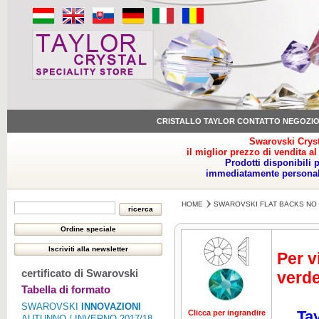
CRISTALLO TAYLOR CONTATTO NEGOZI
Swarovski Cryst
il miglior prezzo di vendita al
Prodotti disponibili 
immediatamente personale
HOME
SWAROVSKI FLAT BACKS NO 
Per v
certificato di Swarovski
verde
Tabella di formato
SWAROVSKI
INNOVAZIONI
Tay
Clicca per ingrandire
Clicca per ing
AUTUNNO / INVERNO 2017/18