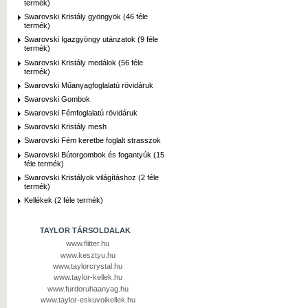
termék)
Swarovski Kristály gyöngyök (46 féle
termék)
Swarovski Igazgyöngy utánzatok (9 féle
termék)
Swarovski Kristály medálok (56 féle
termék)
Swarovski Műanyagfoglalatú rövidáruk
Swarovski Gombok
Swarovski Fémfoglalatú rövidáruk
Swarovski Kristály mesh
Swarovski Fém keretbe foglalt strasszok
Swarovski Bútorgombok és fogantyúk (15
féle termék)
Swarovski Kristályok világításhoz (2 féle
termék)
Kellékek (2 féle termék)
TAYLOR TÁRSOLDALAK
www.flitter.hu
www.kesztyu.hu
www.taylorcrystal.hu
www.taylor-kellek.hu
www.furdoruhaanyag.hu
www.taylor-eskuvoikellek.hu