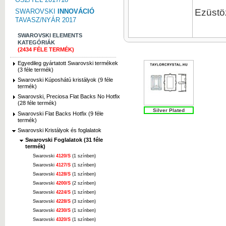
Ezüstöz
SWAROVSKI
INNOVÁCIÓ
TAVASZ/NYÁR 2017
SWAROVSKI ELEMENTS
KATEGÓRIÁK
(2434 FÉLE TERMÉK)
Egyedileg gyártatott Swarovski termékek
(3 féle termék)
Swarovski Kúposhátú kristályok (9 féle
termék)
Swarovski, Preciosa Flat Backs No Hotfix
(28 féle termék)
Silver Plated
Swarovski Flat Backs Hotfix (9 féle
termék)
Swarovski Kristályok és foglalatok
Swarovski Foglalatok (31 féle
termék)
Swarovski
4120/S
(1 színben)
Swarovski
4127/S
(1 színben)
Swarovski
4128/S
(1 színben)
Swarovski
4200/S
(2 színben)
Swarovski
4224/S
(1 színben)
Swarovski
4228/S
(3 színben)
Swarovski
4230/S
(1 színben)
Swarovski
4320/S
(1 színben)