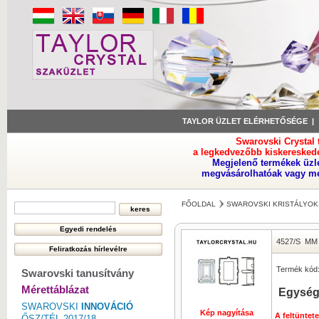
TAYLOR ÜZLET ELÉRHETŐSÉGE
Swarovski Crystal
a legkedvezőbb kiskeresked
Megjelenő termékek üzl
megvásárolhatóak vagy meg
FŐOLDAL
SWAROVSKI KRISTÁLYOK
4527/S
MM 
Termék kód
Swarovski tanusítvány
Mérettáblázat
Egység
SWAROVSKI
INNOVÁCIÓ
Kép nagyítása
A feltüntet
ŐSZ/TÉL 2017/18