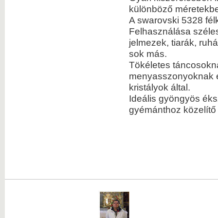
különböző méretekbe
A swarovski 5328 fél
Felhasználása széles
jelmezek, tiarák, ru
sok más.
Tökéletes táncosokn
menyasszonyoknak és 
kristályok által.
Ideális gyöngyös éksz
gyémánthoz közelítő