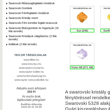
Swarovski Műanyagfoglalatú rövidáruk
Swarovski Gombok
Swarovski Fémfoglalatú rövidáruk
Swarovski Kristály mesh
Swarovski Fém keretbe foglalt strasszok
Swarovski Bútorgombok és fogantyúk (15
Sun (248)
Sunfl
féle termék)
Swarovski Kristályok világításhoz (2 féle
termék)
Kellékek (2 féle termék)
TAYLOR TÁRSOLDALAK
www.flitter.hu
www.kesztyu.hu
Violet AB (371 AB)
www.taylorcrystal.hu
www.taylor-kellek.hu
www.furdoruhaanyag.hu
www.taylor-eskuvoikellek.hu
Aktuális euró árfolyam
A swarovski kristály
350 Ft
fénytöréssel rendelk
Az eurós árak
tájékoztató jellegűek!
Swarovski 5328 alakj
Beállítás időpontja
2026.05.31 20:09
Gyári kiszerelésben i