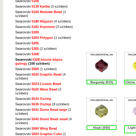
Swarovski
5100
Swarovski
5139 Karika
(3 színben)
Swarovski
5150 Modular Bead
(1
színben)
Swarovski
5180 Négyzet
(4 színben)
Swarovski
5181 Keystone
(3 színben)
Swarovski
5200
Swarovski
5203 Polygon
(1 színben)
Swarovski
5205
Swarovski
5305
(2 színben)
Swarovski
5308
Swarovski
5328 bicone kúpos
gyöngy
(100 színben)
Swarovski
5500
(1 színben)
Swarovski
5520 Graphic Bead
(4
színben)
Burgundy (515)
Citrine
Swarovski
5523 Cosmic Bead
Swarovski
5525 Wave Bead
(2
színben)
Swarovski
5534 Oszlop
Swarovski
5535 Oszlop
(8 színben)
Swarovski
5541 Dome Bead large
(2
színben)
Swarovski
5542 Dome Bead small
(4
színben)
Khaki (550)
Ligh
Swarovski
5590 Wing Bead
Swarovski
5603 Graphic Cube
(1