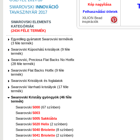
Kép nagyítása
Kép nagyí
SWAROVSKI
INNOVÁCIÓ
Felhasználási ötletek
TAVASZ/NYÁR 2017
XILION Bead
inspirációk
SWAROVSKI ELEMENTS
KATEGÓRIÁK
(2434 FÉLE TERMÉK)
Egyedileg gyártatott Swarovski termékek
(3 féle termék)
Swarovski Kúposhátú kristályok (9 féle
termék)
Swarovski, Preciosa Flat Backs No Hotfix
(28 féle termék)
Swarovski Flat Backs Hotfix (9 féle
termék)
Swarovski Kristályok és foglalatok
Swarovski Varrható kristályok (17 féle
termék)
Swarovski Kristály gyöngyök (46 féle
termék)
Swarovski
5000
(67 színben)
Swarovski
5003
Swarovski
5005 Sakktábla
Swarovski
5020 Helix
(2 színben)
Swarovski
5040 Briolette
(8 színben)
Swarovski
5041 Briolette
(2 színben)