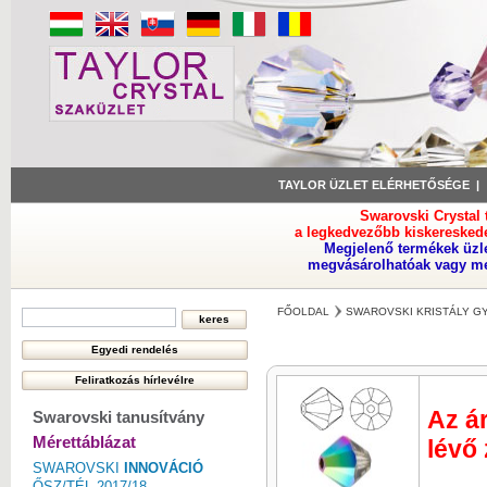
TAYLOR ÜZLET ELÉRHETŐSÉGE
Swarovski Crystal
a legkedvezőbb kiskeresked
Megjelenő termékek üzl
megvásárolhatóak vagy meg
FŐOLDAL
SWAROVSKI KRISTÁLY 
Az ár
Swarovski tanusítvány
Mérettáblázat
lévő
SWAROVSKI
INNOVÁCIÓ
ŐSZ/TÉL 2017/18