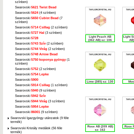
színben)
Swarovski
5621 Twist Bead
Swarovski
5624
(4 színben)
Swarovski
5650 Cubist Bead
(7
színben)
Swarovski
5714 Csillag
(2 színben)
Swarovski
5727 Hal
(3 színben)
Light Peach AB
Light 
Swarovski
5728
(362 AB) sz: 106
AB)
Swarovski
5743 Szív
(2 színben)
Swarovski
5744 Virág
(2 színben)
Swarovski
5748 Arrow Bead
Swarovski
5750 koponya gyöngy
(1
színben)
Swarovski
5752
(2 színben)
Swarovski
5754 Lepke
Swarovski
5900
Lime (385) sz: 130
Moc
Swarovski
5914 Csillag
(1 színben)
Swarovski
5940
(9 színben)
Swarovski
5942 Szív
Swarovski
5944 Virág
(3 színben)
Swarovski
5954 Lepke
Swarovski
86001
(9 színben)
Swarovski Igazgyöngy utánzatok (9 féle
termék)
Rose AB (209 AB)
Rose P
Swarovski Kristály medálok (56 féle
sz: 162
termék)