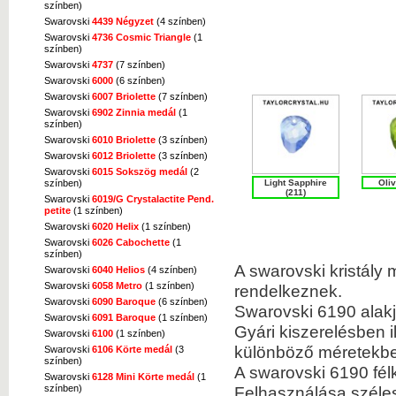
színben)
Swarovski
4439 Négyzet
(4 színben)
Swarovski
4736 Cosmic Triangle
(1
színben)
Swarovski
4737
(7 színben)
Swarovski
6000
(6 színben)
Swarovski
6007 Briolette
(7 színben)
Swarovski
6902 Zinnia medál
(1
színben)
Swarovski
6010 Briolette
(3 színben)
Swarovski
6012 Briolette
(3 színben)
Swarovski
6015 Sokszög medál
(2
színben)
Light Sapphire
Oliv
(211)
Swarovski
6019/G Crystalactite Pend.
petite
(1 színben)
Swarovski
6020 Helix
(1 színben)
Swarovski
6026 Cabochette
(1
színben)
A swarovski kristály
Swarovski
6040 Helios
(4 színben)
Swarovski
6058 Metro
(1 színben)
rendelkeznek.
Swarovski
6090 Baroque
(6 színben)
Swarovski 6190 alakj
Swarovski
6091 Baroque
(1 színben)
Gyári kiszerelésben i
Swarovski
6100
(1 színben)
különböző méretekbe
Swarovski
6106 Körte medál
(3
színben)
A swarovski 6190 fél
Swarovski
6128 Mini Körte medál
(1
színben)
Felhasználása szélesk