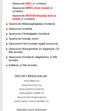
Swarovski
6871
(1 színben)
Swarovski
6904 Liliom medál
(2
színben)
Swarovski
6919 Boldogság kulcsa
medál
(1 színben)
Swarovski Műanyagfoglalatú rövidáruk
Swarovski Gombok
Swarovski Fémfoglalatú rövidáruk
Swarovski Kristály mesh
Swarovski Fém keretbe foglalt strasszok
Swarovski Bútorgombok és fogantyúk (15
féle termék)
Swarovski Kristályok világításhoz (2 féle
termék)
Kellékek (2 féle termék)
TAYLOR TÁRSOLDALAK
www.flitter.hu
www.kesztyu.hu
www.taylorcrystal.hu
www.taylor-kellek.hu
www.furdoruhaanyag.hu
www.taylor-eskuvoikellek.hu
Aktuális euró árfolyam