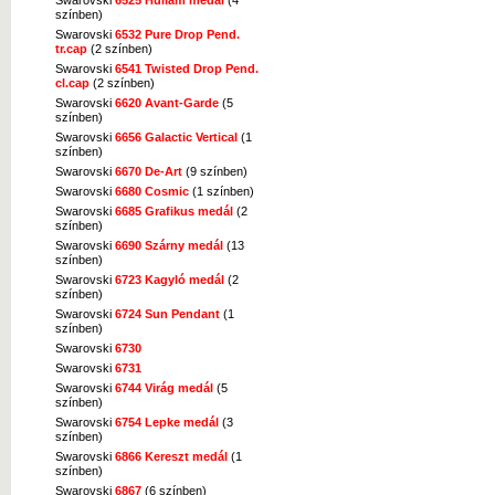
színben)
Swarovski
6532 Pure Drop Pend.
tr.cap
(2 színben)
Swarovski
6541 Twisted Drop Pend.
cl.cap
(2 színben)
Swarovski
6620 Avant-Garde
(5
színben)
Swarovski
6656 Galactic Vertical
(1
színben)
Swarovski
6670 De-Art
(9 színben)
Swarovski
6680 Cosmic
(1 színben)
Swarovski
6685 Grafikus medál
(2
színben)
Swarovski
6690 Szárny medál
(13
színben)
Swarovski
6723 Kagyló medál
(2
színben)
Swarovski
6724 Sun Pendant
(1
színben)
Swarovski
6730
Swarovski
6731
Swarovski
6744 Virág medál
(5
színben)
Swarovski
6754 Lepke medál
(3
színben)
Swarovski
6866 Kereszt medál
(1
színben)
Swarovski
6867
(6 színben)