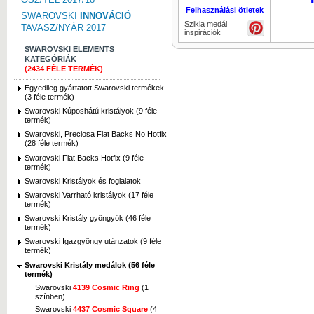
Felhasználási ötletek
SWAROVSKI
INNOVÁCIÓ
Szikla medál
TAVASZ/NYÁR 2017
inspirációk
SWAROVSKI ELEMENTS
KATEGÓRIÁK
(2434 FÉLE TERMÉK)
Egyedileg gyártatott Swarovski termékek
(3 féle termék)
Swarovski Kúposhátú kristályok (9 féle
termék)
Swarovski, Preciosa Flat Backs No Hotfix
(28 féle termék)
Swarovski Flat Backs Hotfix (9 féle
termék)
Swarovski Kristályok és foglalatok
Swarovski Varrható kristályok (17 féle
termék)
Swarovski Kristály gyöngyök (46 féle
termék)
Swarovski Igazgyöngy utánzatok (9 féle
termék)
Swarovski Kristály medálok (56 féle
termék)
Swarovski
4139 Cosmic Ring
(1
színben)
Swarovski
4437 Cosmic Square
(4