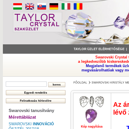
TAYLOR ÜZLET ELÉRHETŐSÉGE
Swarovski Crystal
a legkedvezőbb kiskeresked
Megjelenő termékek üzl
megvásárolhatóak vagy meg
FŐOLDAL
SWAROVSKI KRISTÁLY M
Az ár
Swarovski tanusítvány
lévő
Mérettáblázat
SWAROVSKI
INNOVÁCIÓ
Kép nagyítása
Kép nagyí
ŐSZ/TÉL 2017/18