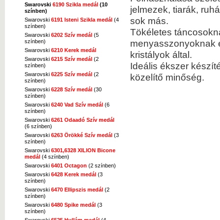
Swarovski
6190 Szikla medál
(10
jelmezek, tiarák, ru
színben)
sok más.
Swarovski
6191 Isteni Szikla medál
(4
színben)
Tökéletes táncosokn
Swarovski
6202 Szív medál
(5
menyasszonyoknak és 
színben)
Swarovski
6210 Kerek medál
kristályok által.
Swarovski
6215 Szív medál
(2
Ideális ékszer készí
színben)
Swarovski
6225 Szív medál
(2
közelítő minőség.
színben)
Swarovski
6228 Szív medál
(30
színben)
Swarovski
6240 Vad Szív medál
(6
színben)
Swarovski
6261 Odaadó Szív medál
(6 színben)
Swarovski
6263 Örökké Szív medál
(3
színben)
Swarovski
6301,6328 XILION Bicone
medál
(4 színben)
Swarovski
6401 Octagon
(2 színben)
Swarovski
6428 Kerek medál
(3
színben)
Swarovski
6470 Ellipszis medál
(2
színben)
Swarovski
6480 Spike medál
(3
színben)
Swarovski
6525 Hullám medál
(4