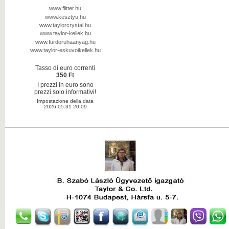
www.flitter.hu
www.kesztyu.hu
www.taylorcrystal.hu
www.taylor-kellek.hu
www.furdoruhaanyag.hu
www.taylor-eskuvoikellek.hu
Tasso di euro correnti
350 Ft
I prezzi in euro sono
prezzi solo informativi!
Impostazione della data
2026.05.31 20:09