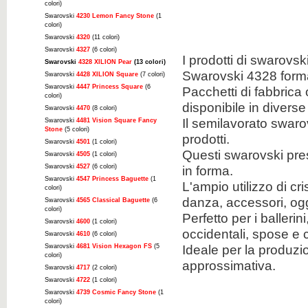
colori)
Swarovski
4230 Lemon Fancy Stone
(1
colori)
Swarovski
4320
(11 colori)
Swarovski
4327
(6 colori)
I prodotti di swarovs
Swarovski
4328 XILION Pear
(13 colori)
Swarovski 4328 forma
Swarovski
4428 XILION Square
(7 colori)
Swarovski
4447 Princess Square
(6
Pacchetti di fabbrica
colori)
disponibile in diverse
Swarovski
4470
(8 colori)
Il semilavorato swaro
Swarovski
4481 Vision Square Fancy
Stone
(5 colori)
prodotti.
Swarovski
4501
(1 colori)
Questi swarovski pres
Swarovski
4505
(1 colori)
Swarovski
4527
(6 colori)
in forma.
Swarovski
4547 Princess Baguette
(1
L'ampio utilizzo di cr
colori)
danza, accessori, ogg
Swarovski
4565 Classical Baguette
(6
colori)
Perfetto per i ballerini
Swarovski
4600
(1 colori)
occidentali, spose e c
Swarovski
4610
(6 colori)
Ideale per la produzi
Swarovski
4681 Vision Hexagon FS
(5
colori)
approssimativa.
Swarovski
4717
(2 colori)
Swarovski
4722
(1 colori)
Swarovski
4739 Cosmic Fancy Stone
(1
colori)