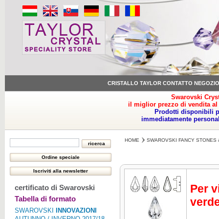
CRISTALLO TAYLOR CONTATTO NEGOZI
Swarovski Cryst
il miglior prezzo di vendita al
Prodotti disponibili 
immediatamente personale
HOME
SWAROVSKI FANCY STONES 
Per v
certificato di Swarovski
Tabella di formato
verde
SWAROVSKI
INNOVAZIONI
AUTUNNO / INVERNO 2017/18