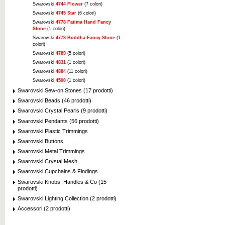
Swarovski
4744 Flower
(7 colori)
Swarovski
4745 Star
(6 colori)
Swarovski
4778 Fatima Hand Fancy
Stone
(1 colori)
Swarovski
4778 Buddha Fancy Stone
(1
colori)
Swarovski
4789
(5 colori)
Swarovski
4831
(1 colori)
Swarovski
4884
(11 colori)
Swarovski
4500
(1 colori)
Swarovski Sew-on Stones (17 prodotti)
Swarovski Beads (46 prodotti)
Swarovski Crystal Pearls (9 prodotti)
Swarovski Pendants (56 prodotti)
Swarovski Plastic Trimmings
Swarovski Buttons
Swarovski Metal Trimmings
Swarovski Crystal Mesh
Swarovski Cupchains & Findings
Swarovski Knobs, Handles & Co (15
prodotti)
Swarovski Lighting Collection (2 prodotti)
Accessori (2 prodotti)