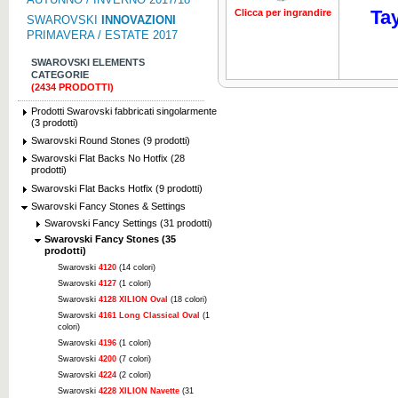
Tay
Clicca per ingrandire
Clicca per ing
SWAROVSKI
INNOVAZIONI
PRIMAVERA / ESTATE 2017
SWAROVSKI ELEMENTS
CATEGORIE
(2434 PRODOTTI)
Prodotti Swarovski fabbricati singolarmente
(3 prodotti)
Swarovski Round Stones (9 prodotti)
Swarovski Flat Backs No Hotfix (28
prodotti)
Swarovski Flat Backs Hotfix (9 prodotti)
Swarovski Fancy Stones & Settings
Swarovski Fancy Settings (31 prodotti)
Swarovski Fancy Stones (35
prodotti)
Swarovski
4120
(14 colori)
Swarovski
4127
(1 colori)
Swarovski
4128 XILION Oval
(18 colori)
Swarovski
4161 Long Classical Oval
(1
colori)
Swarovski
4196
(1 colori)
Swarovski
4200
(7 colori)
Swarovski
4224
(2 colori)
Swarovski
4228 XILION Navette
(31